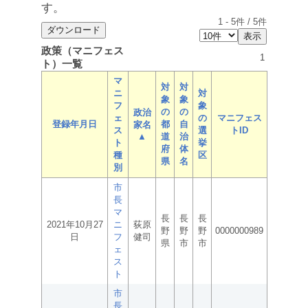
す。
1
-
5
件 /
5
件
政策（マニフェス
1
ト）一覧
マ
対
対
ニ
対
象
象
フ
象
の
の
政治
ェ
の
マニフェス
登録年月日
都
自
家名
ス
選
トID
▲
道
治
ト
挙
府
体
種
区
県
名
別
市
長
マ
長
長
長
2021年10月27
ニ
荻原
野
野
野
0000000989
日
フ
健司
県
市
市
ェ
ス
ト
市
長