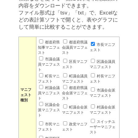
内容をダウンロードできます。
ファイル形式は「tsv」「txt」で、Excelな
どの表計算ソフトで開くと、表やグラフに
して簡単に比較することができます。
都道府県
都道府県議
市長マニフ
知事マニフェ
会議員マニフェ
ェスト
スト
スト
市議会議
区長マニフ
区議会議員
員マニフェス
ェスト
マニフェスト
ト
町長マニ
町議会議員
村長マニフ
フェスト
マニフェスト
ェスト
村議会議
都道府県議
マニフ
市議会会派
員マニフェス
会会派マニフェ
ェスト
マニフェスト
ト
スト
種別
区議会会
町議会会派
村議会会派
派マニフェス
マニフェスト
マニフェスト
ト
スイッチユ
市民マニ
政党マニフ
ーザーマニフェ
フェスト
ェスト
スト