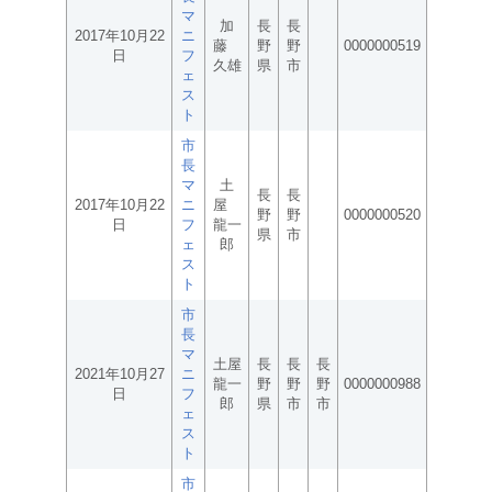
マ
加
長
長
2017年10月22
ニ
藤
野
野
0000000519
日
フ
久雄
県
市
ェ
ス
ト
市
長
マ
土
長
長
2017年10月22
ニ
屋
野
野
0000000520
日
フ
龍一
県
市
ェ
郎
ス
ト
市
長
マ
土屋
長
長
長
2021年10月27
ニ
龍一
野
野
野
0000000988
日
フ
郎
県
市
市
ェ
ス
ト
市