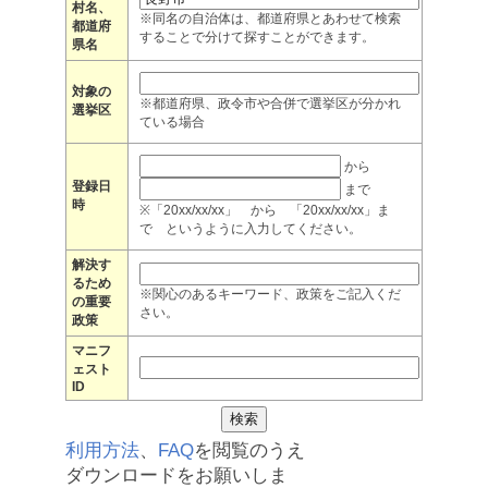
村名、
※同名の自治体は、都道府県とあわせて検索
都道府
することで分けて探すことができます。
県名
対象の
※都道府県、政令市や合併で選挙区が分かれ
選挙区
ている場合
から
登録日
まで
時
※「20xx/xx/xx」 から 「20xx/xx/xx」ま
で というように入力してください。
解決す
るため
※関心のあるキーワード、政策をご記入くだ
の重要
さい。
政策
マニフ
ェスト
ID
利用方法
、
FAQ
を閲覧のうえ
ダウンロードをお願いしま