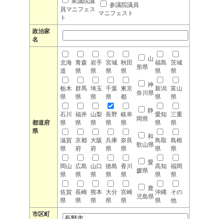
衆議院議
参議院議員
員マニフェス
マニフェスト
ト
政治家
名
山
北海
青森
岩手
宮城
秋田
福島
茨城
形県
道
県
県
県
県
県
県
神
栃木
群馬
埼玉
千葉
東京
新潟
富山
奈川県
県
県
県
県
都
県
県
静
石川
福井
山梨
長野
岐阜
愛知
三重
岡県
都道府
県
県
県
県
県
県
県
県
和
滋賀
京都
大阪
兵庫
奈良
鳥取
島根
歌山県
県
府
府
県
県
県
県
愛
岡山
広島
山口
徳島
香川
高知
福岡
媛県
県
県
県
県
県
県
県
鹿
佐賀
長崎
熊本
大分
宮崎
沖縄
その
児島県
県
県
県
県
県
県
他
市区町