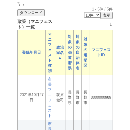
す。
1
-
5
件 /
5
件
政策（マニフェス
1
ト）一覧
マ
対
対
ニ
対
象
象
フ
象
の
の
政治
ェ
の
マニフェス
登録年月日
都
自
家名
ス
選
トID
▲
道
治
ト
挙
府
体
種
区
県
名
別
市
長
マ
長
長
長
2021年10月27
ニ
荻原
野
野
野
0000000989
日
フ
健司
県
市
市
ェ
ス
ト
市
長