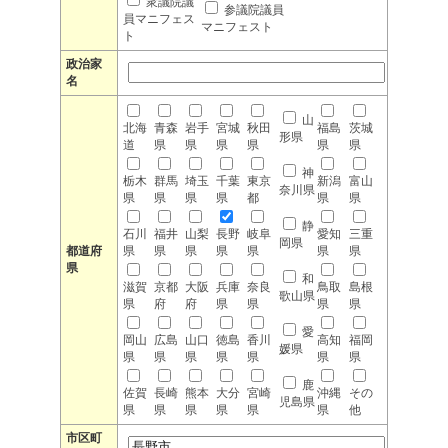
衆議院議
参議院議員
員マニフェス
マニフェスト
ト
政治家
名
山
北海
青森
岩手
宮城
秋田
福島
茨城
形県
道
県
県
県
県
県
県
神
栃木
群馬
埼玉
千葉
東京
新潟
富山
奈川県
県
県
県
県
都
県
県
静
石川
福井
山梨
長野
岐阜
愛知
三重
岡県
都道府
県
県
県
県
県
県
県
県
和
滋賀
京都
大阪
兵庫
奈良
鳥取
島根
歌山県
県
府
府
県
県
県
県
愛
岡山
広島
山口
徳島
香川
高知
福岡
媛県
県
県
県
県
県
県
県
鹿
佐賀
長崎
熊本
大分
宮崎
沖縄
その
児島県
県
県
県
県
県
県
他
市区町