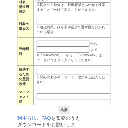
村名、
※同名の自治体は、都道府県とあわせて検索
都道府
することで分けて探すことができます。
県名
対象の
※都道府県、政令市や合併で選挙区が分かれ
選挙区
ている場合
から
登録日
まで
時
※「20xx/xx/xx」 から 「20xx/xx/xx」ま
で というように入力してください。
解決す
るため
※関心のあるキーワード、政策をご記入くだ
の重要
さい。
政策
マニフ
ェスト
ID
利用方法
、
FAQ
を閲覧のうえ
ダウンロードをお願いしま