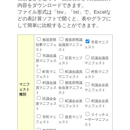
内容をダウンロードできます。
ファイル形式は「tsv」「txt」で、Excelな
どの表計算ソフトで開くと、表やグラフに
して簡単に比較することができます。
都道府県
都道府県議
市長マニフ
知事マニフェ
会議員マニフェ
ェスト
スト
スト
市議会議
区長マニフ
区議会議員
員マニフェス
ェスト
マニフェスト
ト
町長マニ
町議会議員
村長マニフ
フェスト
マニフェスト
ェスト
村議会議
都道府県議
マニフ
市議会会派
員マニフェス
会会派マニフェ
ェスト
マニフェスト
ト
スト
種別
区議会会
町議会会派
村議会会派
派マニフェス
マニフェスト
マニフェスト
ト
スイッチユ
市民マニ
政党マニフ
ーザーマニフェ
フェスト
ェスト
スト