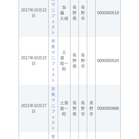
マ
加
長
長
2017年10月22
ニ
藤
野
野
0000000519
日
フ
久雄
県
市
ェ
ス
ト
市
長
マ
土
長
長
2017年10月22
ニ
屋
野
野
0000000520
日
フ
龍一
県
市
ェ
郎
ス
ト
市
長
マ
土屋
長
長
長
2021年10月27
ニ
龍一
野
野
野
0000000988
日
フ
郎
県
市
市
ェ
ス
ト
市