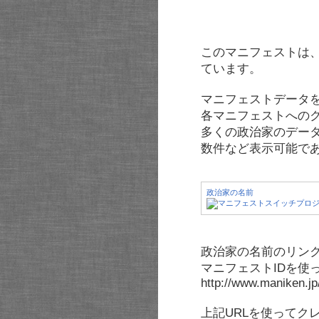
このマニフェストは
ています。
マニフェストデータ
各マニフェストへの
多くの政治家のデー
数件など表示可能で
政治家の名前
政治家の名前のリンク
マニフェストIDを使
http://www.maniken.j
上記URLを使ってク