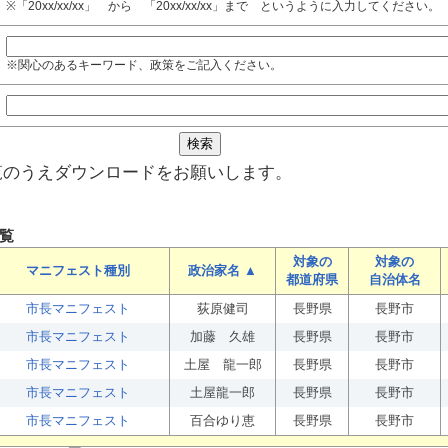
※「20xx/xx/xx」 から 「20xx/xx/xx」まで というように入力してください。
※関心のあるキーワード、政策をご記入ください。
覧のうえダウンロードをお願いします。
覧
対象の
対象の
マニフェスト種別
政治家名 ▲
都道府県
自治体名
市長マニフェスト
荻原健司
長野県
長野市
市長マニフェスト
加藤 久雄
長野県
長野市
市長マニフェスト
土屋 龍一郎
長野県
長野市
市長マニフェスト
土屋龍一郎
長野県
長野市
市長マニフェスト
百合ゆり恵
長野県
長野市