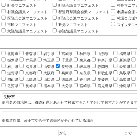
町長マニフェスト
町議会議員マニフェスト
村長マニフ
村議会議員マニフェスト
都道府県議会会派マニフェスト
市議会会派
区議会会派マニフェスト
町議会会派マニフェスト
村議会会派
市民マニフェスト
政党マニフェスト
スイッチユ
衆議院議員マニフェスト
参議院議員マニフェスト
北海道
青森県
岩手県
宮城県
秋田県
山形県
福島県
栃木県
群馬県
埼玉県
千葉県
東京都
神奈川県
新潟県
石川県
福井県
山梨県
長野県
岐阜県
静岡県
愛知県
滋賀県
京都府
大阪府
兵庫県
奈良県
和歌山県
鳥取県
岡山県
広島県
山口県
徳島県
香川県
愛媛県
高知県
佐賀県
長崎県
熊本県
大分県
宮崎県
鹿児島県
沖縄県
※同名の自治体は、都道府県とあわせて検索することで分けて探すことができま
※都道府県、政令市や合併で選挙区が分かれている場合
から
まで