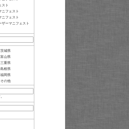
ェスト
マニフェスト
マニフェスト
ーザーマニフェスト
茨城県
富山県
三重県
島根県
福岡県
その他
す。