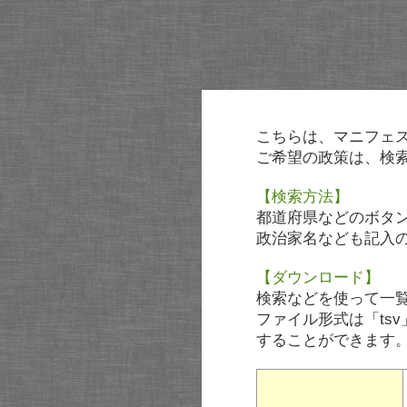
こちらは、マニフェ
ご希望の政策は、検
【検索方法】
都道府県などのボタ
政治家名なども記入
【ダウンロード】
検索などを使って一
ファイル形式は「tsv
することができます