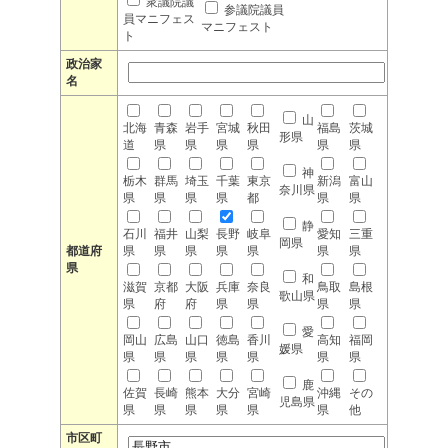
衆議院議
参議院議員
員マニフェス
マニフェスト
ト
政治家
名
山
北海
青森
岩手
宮城
秋田
福島
茨城
形県
道
県
県
県
県
県
県
神
栃木
群馬
埼玉
千葉
東京
新潟
富山
奈川県
県
県
県
県
都
県
県
静
石川
福井
山梨
長野
岐阜
愛知
三重
岡県
都道府
県
県
県
県
県
県
県
県
和
滋賀
京都
大阪
兵庫
奈良
鳥取
島根
歌山県
県
府
府
県
県
県
県
愛
岡山
広島
山口
徳島
香川
高知
福岡
媛県
県
県
県
県
県
県
県
鹿
佐賀
長崎
熊本
大分
宮崎
沖縄
その
児島県
県
県
県
県
県
県
他
市区町