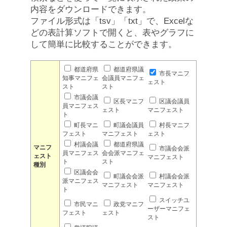
内容をダウンロードできます。
ファイル形式は「tsv」「txt」で、Excelな
どの表計算ソフトで開くと、表やグラフに
して簡単に比較することができます。
都道府県
都道府県議
市長マニフ
知事マニフェ
会議員マニフェ
ェスト
スト
スト
市議会議
区長マニフ
区議会議員
員マニフェス
ェスト
マニフェスト
ト
町長マニ
町議会議員
村長マニフ
フェスト
マニフェスト
ェスト
村議会議
都道府県議
マニフ
市議会会派
員マニフェス
会会派マニフェ
ェスト
マニフェスト
ト
スト
種別
区議会会
町議会会派
村議会会派
派マニフェス
マニフェスト
マニフェスト
ト
スイッチユ
市民マニ
政党マニフ
ーザーマニフェ
フェスト
ェスト
スト