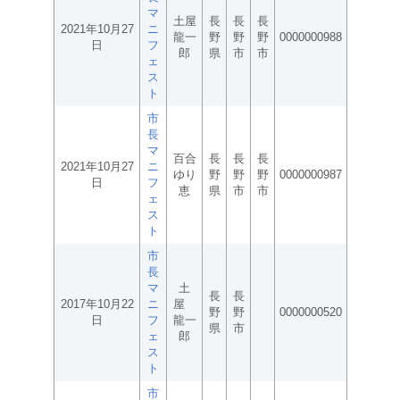
マ
土屋
長
長
長
2021年10月27
ニ
龍一
野
野
野
0000000988
日
フ
郎
県
市
市
ェ
ス
ト
市
長
マ
百合
長
長
長
2021年10月27
ニ
ゆり
野
野
野
0000000987
日
フ
恵
県
市
市
ェ
ス
ト
市
長
マ
土
長
長
2017年10月22
ニ
屋
野
野
0000000520
日
フ
龍一
県
市
ェ
郎
ス
ト
市