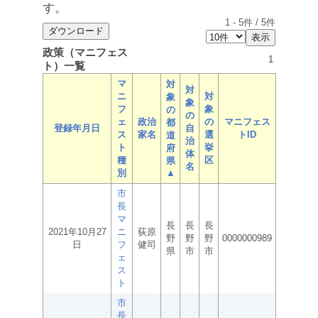
す。
1
-
5
件 /
5
件
政策（マニフェス
1
ト）一覧
マ
対
対
ニ
対
象
象
フ
象
の
の
ェ
政治
の
マニフェス
都
登録年月日
自
ス
家名
選
トID
道
治
ト
挙
府
体
種
区
県
名
別
▲
市
長
マ
長
長
長
2021年10月27
ニ
荻原
野
野
野
0000000989
日
フ
健司
県
市
市
ェ
ス
ト
市
長