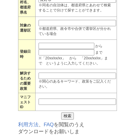
村名、
※同名の自治体は、都道府県とあわせて検索
都道府
することで分けて探すことができます。
県名
対象の
※都道府県、政令市や合併で選挙区が分かれ
選挙区
ている場合
から
登録日
まで
時
※「20xx/xx/xx」 から 「20xx/xx/xx」ま
で というように入力してください。
解決す
るため
※関心のあるキーワード、政策をご記入くだ
の重要
さい。
政策
マニフ
ェスト
ID
利用方法
、
FAQ
を閲覧のうえ
ダウンロードをお願いしま