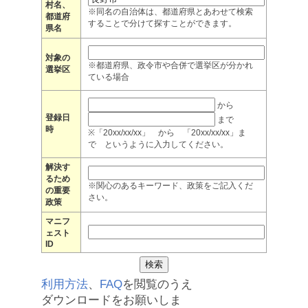
村名、
※同名の自治体は、都道府県とあわせて検索
都道府
することで分けて探すことができます。
県名
対象の
※都道府県、政令市や合併で選挙区が分かれ
選挙区
ている場合
から
登録日
まで
時
※「20xx/xx/xx」 から 「20xx/xx/xx」ま
で というように入力してください。
解決す
るため
※関心のあるキーワード、政策をご記入くだ
の重要
さい。
政策
マニフ
ェスト
ID
利用方法
、
FAQ
を閲覧のうえ
ダウンロードをお願いしま