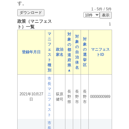
す。
1
-
5
件 /
5
件
政策（マニフェス
1
ト）一覧
マ
対
対
ニ
対
象
象
フ
象
の
の
ェ
政治
の
マニフェス
都
登録年月日
自
ス
家名
選
トID
道
治
ト
挙
府
体
種
区
県
名
別
▲
市
長
マ
長
長
長
2021年10月27
ニ
荻原
野
野
野
0000000989
日
フ
健司
県
市
市
ェ
ス
ト
市
長