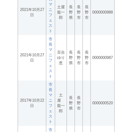
マ
土屋
長
長
長
2021年10月27
ニ
龍一
野
野
野
0000000988
日
フ
郎
県
市
市
ェ
ス
ト
市
長
マ
百合
長
長
長
2021年10月27
ニ
ゆり
野
野
野
0000000987
日
フ
恵
県
市
市
ェ
ス
ト
市
長
マ
土
長
長
2017年10月22
ニ
屋
野
野
0000000520
日
フ
龍一
県
市
ェ
郎
ス
ト
市