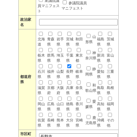
衆議院議
参議院議員
員マニフェス
マニフェスト
ト
政治家
名
山
北海
青森
岩手
宮城
秋田
福島
茨城
形県
道
県
県
県
県
県
県
神
栃木
群馬
埼玉
千葉
東京
新潟
富山
奈川県
県
県
県
県
都
県
県
静
石川
福井
山梨
長野
岐阜
愛知
三重
岡県
都道府
県
県
県
県
県
県
県
県
和
滋賀
京都
大阪
兵庫
奈良
鳥取
島根
歌山県
県
府
府
県
県
県
県
愛
岡山
広島
山口
徳島
香川
高知
福岡
媛県
県
県
県
県
県
県
県
鹿
佐賀
長崎
熊本
大分
宮崎
沖縄
その
児島県
県
県
県
県
県
県
他
市区町