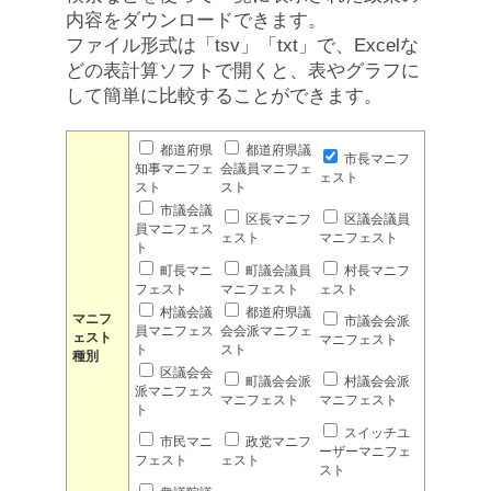
内容をダウンロードできます。
ファイル形式は「tsv」「txt」で、Excelな
どの表計算ソフトで開くと、表やグラフに
して簡単に比較することができます。
都道府県
都道府県議
市長マニフ
知事マニフェ
会議員マニフェ
ェスト
スト
スト
市議会議
区長マニフ
区議会議員
員マニフェス
ェスト
マニフェスト
ト
町長マニ
町議会議員
村長マニフ
フェスト
マニフェスト
ェスト
村議会議
都道府県議
マニフ
市議会会派
員マニフェス
会会派マニフェ
ェスト
マニフェスト
ト
スト
種別
区議会会
町議会会派
村議会会派
派マニフェス
マニフェスト
マニフェスト
ト
スイッチユ
市民マニ
政党マニフ
ーザーマニフェ
フェスト
ェスト
スト