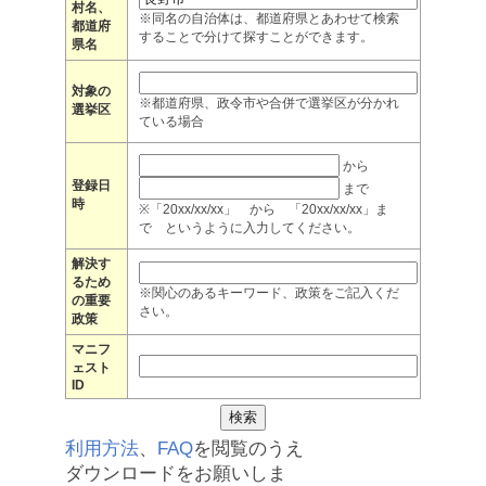
村名、
※同名の自治体は、都道府県とあわせて検索
都道府
することで分けて探すことができます。
県名
対象の
※都道府県、政令市や合併で選挙区が分かれ
選挙区
ている場合
から
登録日
まで
時
※「20xx/xx/xx」 から 「20xx/xx/xx」ま
で というように入力してください。
解決す
るため
※関心のあるキーワード、政策をご記入くだ
の重要
さい。
政策
マニフ
ェスト
ID
利用方法
、
FAQ
を閲覧のうえ
ダウンロードをお願いしま