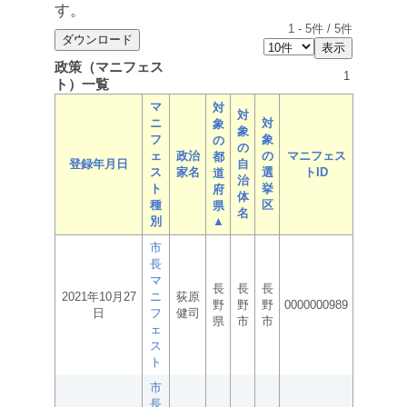
す。
1
-
5
件 /
5
件
政策（マニフェス
1
ト）一覧
マ
対
対
ニ
対
象
象
フ
象
の
の
ェ
政治
の
マニフェス
都
登録年月日
自
ス
家名
選
トID
道
治
ト
挙
府
体
種
区
県
名
別
▲
市
長
マ
長
長
長
2021年10月27
ニ
荻原
野
野
野
0000000989
日
フ
健司
県
市
市
ェ
ス
ト
市
長