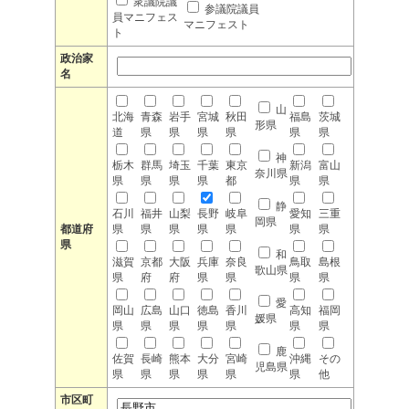
衆議院議
参議院議員
員マニフェス
マニフェスト
ト
政治家
名
山
北海
青森
岩手
宮城
秋田
福島
茨城
形県
道
県
県
県
県
県
県
神
栃木
群馬
埼玉
千葉
東京
新潟
富山
奈川県
県
県
県
県
都
県
県
静
石川
福井
山梨
長野
岐阜
愛知
三重
岡県
都道府
県
県
県
県
県
県
県
県
和
滋賀
京都
大阪
兵庫
奈良
鳥取
島根
歌山県
県
府
府
県
県
県
県
愛
岡山
広島
山口
徳島
香川
高知
福岡
媛県
県
県
県
県
県
県
県
鹿
佐賀
長崎
熊本
大分
宮崎
沖縄
その
児島県
県
県
県
県
県
県
他
市区町