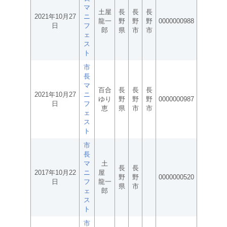
マ
土屋
長
長
長
2021年10月27
ニ
龍一
野
野
野
0000000988
日
フ
郎
県
市
市
ェ
ス
ト
市
長
マ
百合
長
長
長
2021年10月27
ニ
ゆり
野
野
野
0000000987
日
フ
恵
県
市
市
ェ
ス
ト
市
長
マ
土
長
長
2017年10月22
ニ
屋
野
野
0000000520
日
フ
龍一
県
市
ェ
郎
ス
ト
市