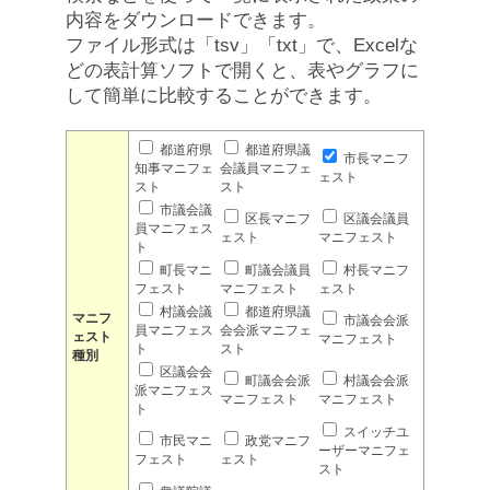
内容をダウンロードできます。
ファイル形式は「tsv」「txt」で、Excelな
どの表計算ソフトで開くと、表やグラフに
して簡単に比較することができます。
都道府県
都道府県議
市長マニフ
知事マニフェ
会議員マニフェ
ェスト
スト
スト
市議会議
区長マニフ
区議会議員
員マニフェス
ェスト
マニフェスト
ト
町長マニ
町議会議員
村長マニフ
フェスト
マニフェスト
ェスト
村議会議
都道府県議
マニフ
市議会会派
員マニフェス
会会派マニフェ
ェスト
マニフェスト
ト
スト
種別
区議会会
町議会会派
村議会会派
派マニフェス
マニフェスト
マニフェスト
ト
スイッチユ
市民マニ
政党マニフ
ーザーマニフェ
フェスト
ェスト
スト