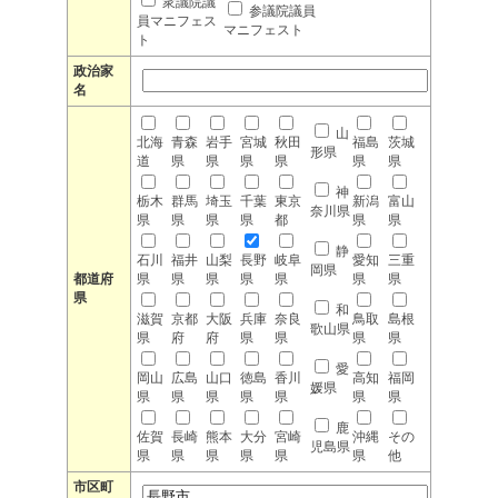
衆議院議
参議院議員
員マニフェス
マニフェスト
ト
政治家
名
山
北海
青森
岩手
宮城
秋田
福島
茨城
形県
道
県
県
県
県
県
県
神
栃木
群馬
埼玉
千葉
東京
新潟
富山
奈川県
県
県
県
県
都
県
県
静
石川
福井
山梨
長野
岐阜
愛知
三重
岡県
都道府
県
県
県
県
県
県
県
県
和
滋賀
京都
大阪
兵庫
奈良
鳥取
島根
歌山県
県
府
府
県
県
県
県
愛
岡山
広島
山口
徳島
香川
高知
福岡
媛県
県
県
県
県
県
県
県
鹿
佐賀
長崎
熊本
大分
宮崎
沖縄
その
児島県
県
県
県
県
県
県
他
市区町