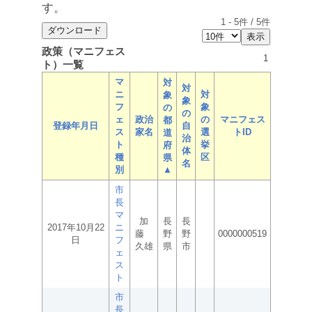
す。
1
-
5
件 /
5
件
政策（マニフェス
1
ト）一覧
マ
対
対
ニ
対
象
象
フ
象
の
の
ェ
政治
の
マニフェス
都
登録年月日
自
ス
家名
選
トID
道
治
ト
挙
府
体
種
区
県
名
別
▲
市
長
マ
加
長
長
2017年10月22
ニ
藤
野
野
0000000519
日
フ
久雄
県
市
ェ
ス
ト
市
長