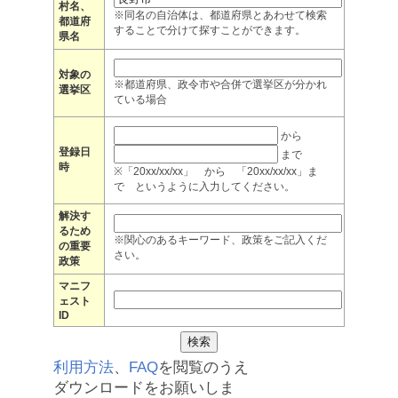
村名、
※同名の自治体は、都道府県とあわせて検索
都道府
することで分けて探すことができます。
県名
対象の
※都道府県、政令市や合併で選挙区が分かれ
選挙区
ている場合
から
登録日
まで
時
※「20xx/xx/xx」 から 「20xx/xx/xx」ま
で というように入力してください。
解決す
るため
※関心のあるキーワード、政策をご記入くだ
の重要
さい。
政策
マニフ
ェスト
ID
利用方法
、
FAQ
を閲覧のうえ
ダウンロードをお願いしま