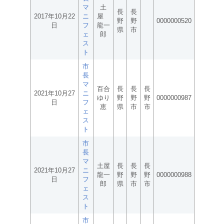
マ
土
長
長
2017年10月22
ニ
屋
野
野
0000000520
日
フ
龍一
県
市
ェ
郎
ス
ト
市
長
マ
百合
長
長
長
2021年10月27
ニ
ゆり
野
野
野
0000000987
日
フ
恵
県
市
市
ェ
ス
ト
市
長
マ
土屋
長
長
長
2021年10月27
ニ
龍一
野
野
野
0000000988
日
フ
郎
県
市
市
ェ
ス
ト
市