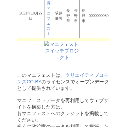
長
マ
長
長
長
2021年10月27
ニ
荻原
野
野
野
0000000989
日
フ
健司
県
市
市
ェ
ス
ト
このマニフェストは、
クリエイティブコモ
ンズCC-BY
のライセンスでオープンデータ
として提供されています。
マニフェストデータを再利用してウェブサ
イトを構築した方は、
各マニフェストへのクレジットを掲載して
ください。
多くの政治家のデータを利用して構築した