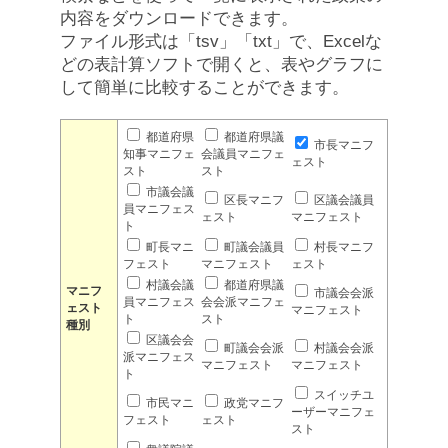
内容をダウンロードできます。
ファイル形式は「tsv」「txt」で、Excelな
どの表計算ソフトで開くと、表やグラフに
して簡単に比較することができます。
都道府県
都道府県議
市長マニフ
知事マニフェ
会議員マニフェ
ェスト
スト
スト
市議会議
区長マニフ
区議会議員
員マニフェス
ェスト
マニフェスト
ト
町長マニ
町議会議員
村長マニフ
フェスト
マニフェスト
ェスト
村議会議
都道府県議
マニフ
市議会会派
員マニフェス
会会派マニフェ
ェスト
マニフェスト
ト
スト
種別
区議会会
町議会会派
村議会会派
派マニフェス
マニフェスト
マニフェスト
ト
スイッチユ
市民マニ
政党マニフ
ーザーマニフェ
フェスト
ェスト
スト