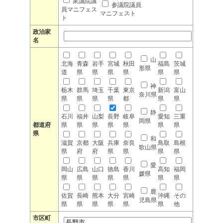
衆議院議
参議院議員
員マニフェス
マニフェスト
ト
政治家
名
山
北海
青森
岩手
宮城
秋田
福島
茨城
形県
道
県
県
県
県
県
県
神
栃木
群馬
埼玉
千葉
東京
新潟
富山
奈川県
県
県
県
県
都
県
県
静
石川
福井
山梨
長野
岐阜
愛知
三重
岡県
都道府
県
県
県
県
県
県
県
県
和
滋賀
京都
大阪
兵庫
奈良
鳥取
島根
歌山県
県
府
府
県
県
県
県
愛
岡山
広島
山口
徳島
香川
高知
福岡
媛県
県
県
県
県
県
県
県
鹿
佐賀
長崎
熊本
大分
宮崎
沖縄
その
児島県
県
県
県
県
県
県
他
市区町