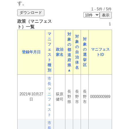
す。
1
-
5
件 /
5
件
政策（マニフェス
1
ト）一覧
マ
対
対
ニ
対
象
象
フ
象
の
の
ェ
政治
の
マニフェス
都
登録年月日
自
ス
家名
選
トID
道
治
ト
挙
府
体
種
区
県
名
別
▲
市
長
マ
長
長
長
2021年10月27
ニ
荻原
野
野
野
0000000989
日
フ
健司
県
市
市
ェ
ス
ト
市
長