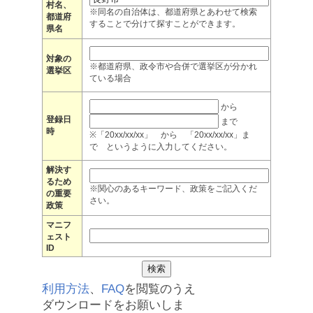
村名、
※同名の自治体は、都道府県とあわせて検索
都道府
することで分けて探すことができます。
県名
対象の
※都道府県、政令市や合併で選挙区が分かれ
選挙区
ている場合
から
登録日
まで
時
※「20xx/xx/xx」 から 「20xx/xx/xx」ま
で というように入力してください。
解決す
るため
※関心のあるキーワード、政策をご記入くだ
の重要
さい。
政策
マニフ
ェスト
ID
利用方法
、
FAQ
を閲覧のうえ
ダウンロードをお願いしま