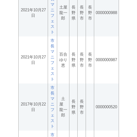
マ
土屋
長
長
長
2021年10月27
ニ
龍一
野
野
野
0000000988
日
フ
郎
県
市
市
ェ
ス
ト
市
長
マ
百合
長
長
長
2021年10月27
ニ
ゆり
野
野
野
0000000987
日
フ
恵
県
市
市
ェ
ス
ト
市
長
マ
土
長
長
2017年10月22
ニ
屋
野
野
0000000520
日
フ
龍一
県
市
ェ
郎
ス
ト
市