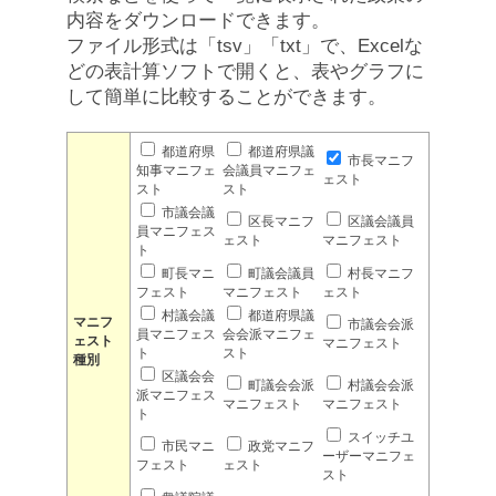
内容をダウンロードできます。
ファイル形式は「tsv」「txt」で、Excelな
どの表計算ソフトで開くと、表やグラフに
して簡単に比較することができます。
都道府県
都道府県議
市長マニフ
知事マニフェ
会議員マニフェ
ェスト
スト
スト
市議会議
区長マニフ
区議会議員
員マニフェス
ェスト
マニフェスト
ト
町長マニ
町議会議員
村長マニフ
フェスト
マニフェスト
ェスト
村議会議
都道府県議
マニフ
市議会会派
員マニフェス
会会派マニフェ
ェスト
マニフェスト
ト
スト
種別
区議会会
町議会会派
村議会会派
派マニフェス
マニフェスト
マニフェスト
ト
スイッチユ
市民マニ
政党マニフ
ーザーマニフェ
フェスト
ェスト
スト