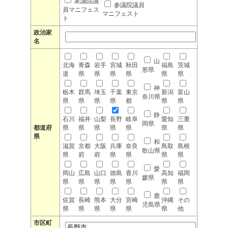
衆議院議
参議院議員
員マニフェス
マニフェスト
ト
政治家
名
山
北海
青森
岩手
宮城
秋田
福島
茨城
形県
道
県
県
県
県
県
県
神
栃木
群馬
埼玉
千葉
東京
新潟
富山
奈川県
県
県
県
県
都
県
県
静
石川
福井
山梨
長野
岐阜
愛知
三重
岡県
都道府
県
県
県
県
県
県
県
県
和
滋賀
京都
大阪
兵庫
奈良
鳥取
島根
歌山県
県
府
府
県
県
県
県
愛
岡山
広島
山口
徳島
香川
高知
福岡
媛県
県
県
県
県
県
県
県
鹿
佐賀
長崎
熊本
大分
宮崎
沖縄
その
児島県
県
県
県
県
県
県
他
市区町