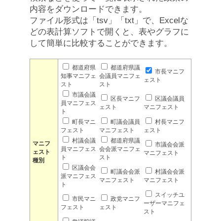
内容をダウンロードできます。
ファイル形式は「tsv」「txt」で、Excelな
どの表計算ソフトで開くと、表やグラフに
して簡単に比較することができます。
都道府県
都道府県議
市長マニフ
知事マニフェ
会議員マニフェ
ェスト
スト
スト
市議会議
区長マニフ
区議会議員
員マニフェス
ェスト
マニフェスト
ト
町長マニ
町議会議員
村長マニフ
フェスト
マニフェスト
ェスト
村議会議
都道府県議
マニフ
市議会会派
員マニフェス
会会派マニフェ
ェスト
マニフェスト
ト
スト
種別
区議会会
町議会会派
村議会会派
派マニフェス
マニフェスト
マニフェスト
ト
スイッチユ
市民マニ
政党マニフ
ーザーマニフェ
フェスト
ェスト
スト