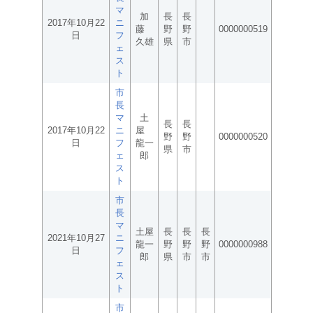
マ
加
長
長
2017年10月22
ニ
藤
野
野
0000000519
日
フ
久雄
県
市
ェ
ス
ト
市
長
マ
土
長
長
2017年10月22
ニ
屋
野
野
0000000520
日
フ
龍一
県
市
ェ
郎
ス
ト
市
長
マ
土屋
長
長
長
2021年10月27
ニ
龍一
野
野
野
0000000988
日
フ
郎
県
市
市
ェ
ス
ト
市