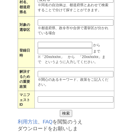
村名、
※同名の自治体は、都道府県とあわせて検索
都道府
することで分けて探すことができます。
県名
対象の
※都道府県、政令市や合併で選挙区が分かれ
選挙区
ている場合
から
登録日
まで
時
※「20xx/xx/xx」 から 「20xx/xx/xx」ま
で というように入力してください。
解決す
るため
※関心のあるキーワード、政策をご記入くだ
の重要
さい。
政策
マニフ
ェスト
ID
利用方法
、
FAQ
を閲覧のうえ
ダウンロードをお願いしま