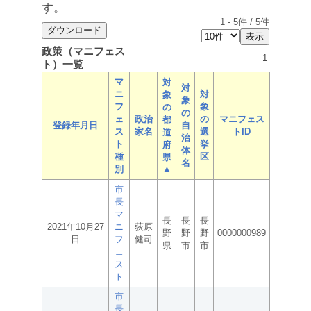
す。
1
-
5
件 /
5
件
政策（マニフェス
1
ト）一覧
マ
対
対
ニ
対
象
象
フ
象
の
の
ェ
政治
の
マニフェス
都
登録年月日
自
ス
家名
選
トID
道
治
ト
挙
府
体
種
区
県
名
別
▲
市
長
マ
長
長
長
2021年10月27
ニ
荻原
野
野
野
0000000989
日
フ
健司
県
市
市
ェ
ス
ト
市
長