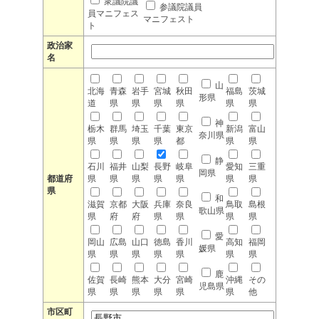
衆議院議
参議院議員
員マニフェス
マニフェスト
ト
政治家
名
山
北海
青森
岩手
宮城
秋田
福島
茨城
形県
道
県
県
県
県
県
県
神
栃木
群馬
埼玉
千葉
東京
新潟
富山
奈川県
県
県
県
県
都
県
県
静
石川
福井
山梨
長野
岐阜
愛知
三重
岡県
都道府
県
県
県
県
県
県
県
県
和
滋賀
京都
大阪
兵庫
奈良
鳥取
島根
歌山県
県
府
府
県
県
県
県
愛
岡山
広島
山口
徳島
香川
高知
福岡
媛県
県
県
県
県
県
県
県
鹿
佐賀
長崎
熊本
大分
宮崎
沖縄
その
児島県
県
県
県
県
県
県
他
市区町