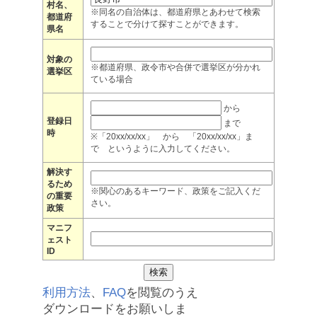
村名、
※同名の自治体は、都道府県とあわせて検索
都道府
することで分けて探すことができます。
県名
対象の
※都道府県、政令市や合併で選挙区が分かれ
選挙区
ている場合
から
登録日
まで
時
※「20xx/xx/xx」 から 「20xx/xx/xx」ま
で というように入力してください。
解決す
るため
※関心のあるキーワード、政策をご記入くだ
の重要
さい。
政策
マニフ
ェスト
ID
利用方法
、
FAQ
を閲覧のうえ
ダウンロードをお願いしま