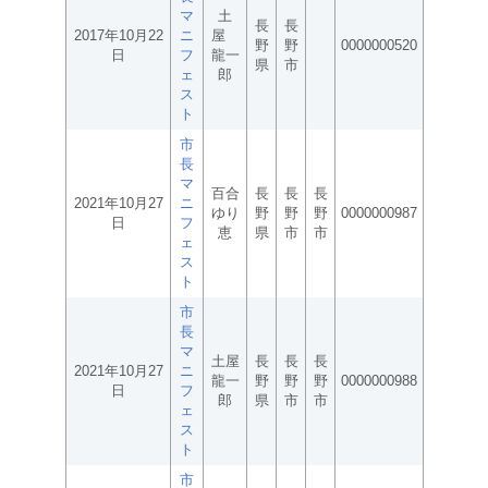
マ
土
長
長
2017年10月22
ニ
屋
野
野
0000000520
日
フ
龍一
県
市
ェ
郎
ス
ト
市
長
マ
百合
長
長
長
2021年10月27
ニ
ゆり
野
野
野
0000000987
日
フ
恵
県
市
市
ェ
ス
ト
市
長
マ
土屋
長
長
長
2021年10月27
ニ
龍一
野
野
野
0000000988
日
フ
郎
県
市
市
ェ
ス
ト
市