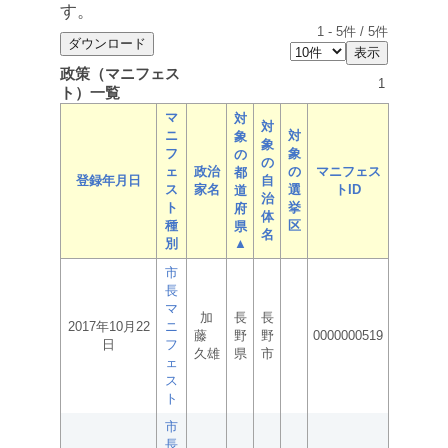
す。
1
-
5
件 /
5
件
政策（マニフェス
1
ト）一覧
マ
対
対
ニ
対
象
象
フ
象
の
の
ェ
政治
の
マニフェス
都
登録年月日
自
ス
家名
選
トID
道
治
ト
挙
府
体
種
区
県
名
別
▲
市
長
マ
加
長
長
2017年10月22
ニ
藤
野
野
0000000519
日
フ
久雄
県
市
ェ
ス
ト
市
長