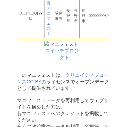
長
マ
長
長
長
2021年10月27
ニ
荻原
野
野
野
0000000989
日
フ
健司
県
市
市
ェ
ス
ト
このマニフェストは、
クリエイティブコモ
ンズCC-BY
のライセンスでオープンデータ
として提供されています。
マニフェストデータを再利用してウェブサ
イトを構築した方は、
各マニフェストへのクレジットを掲載して
ください。
多くの政治家のデータを利用して構築した