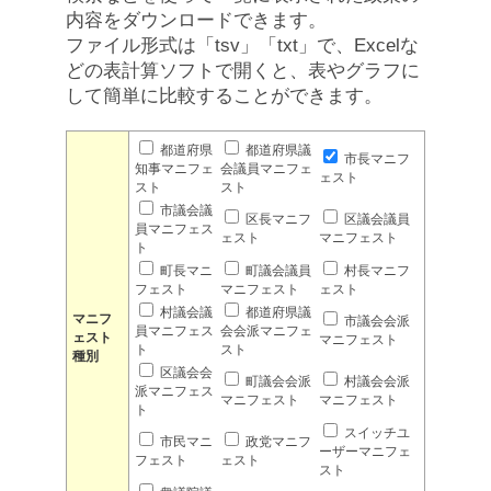
内容をダウンロードできます。
ファイル形式は「tsv」「txt」で、Excelな
どの表計算ソフトで開くと、表やグラフに
して簡単に比較することができます。
都道府県
都道府県議
市長マニフ
知事マニフェ
会議員マニフェ
ェスト
スト
スト
市議会議
区長マニフ
区議会議員
員マニフェス
ェスト
マニフェスト
ト
町長マニ
町議会議員
村長マニフ
フェスト
マニフェスト
ェスト
村議会議
都道府県議
マニフ
市議会会派
員マニフェス
会会派マニフェ
ェスト
マニフェスト
ト
スト
種別
区議会会
町議会会派
村議会会派
派マニフェス
マニフェスト
マニフェスト
ト
スイッチユ
市民マニ
政党マニフ
ーザーマニフェ
フェスト
ェスト
スト