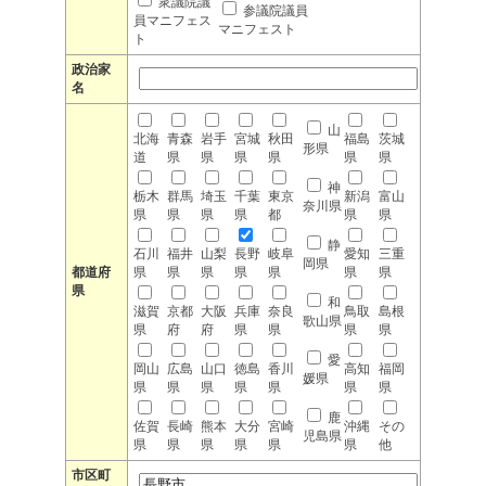
衆議院議
参議院議員
員マニフェス
マニフェスト
ト
政治家
名
山
北海
青森
岩手
宮城
秋田
福島
茨城
形県
道
県
県
県
県
県
県
神
栃木
群馬
埼玉
千葉
東京
新潟
富山
奈川県
県
県
県
県
都
県
県
静
石川
福井
山梨
長野
岐阜
愛知
三重
岡県
都道府
県
県
県
県
県
県
県
県
和
滋賀
京都
大阪
兵庫
奈良
鳥取
島根
歌山県
県
府
府
県
県
県
県
愛
岡山
広島
山口
徳島
香川
高知
福岡
媛県
県
県
県
県
県
県
県
鹿
佐賀
長崎
熊本
大分
宮崎
沖縄
その
児島県
県
県
県
県
県
県
他
市区町