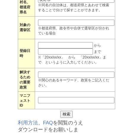
村名、
※同名の自治体は、都道府県とあわせて検索
都道府
することで分けて探すことができます。
県名
対象の
※都道府県、政令市や合併で選挙区が分かれ
選挙区
ている場合
から
登録日
まで
時
※「20xx/xx/xx」 から 「20xx/xx/xx」ま
で というように入力してください。
解決す
るため
※関心のあるキーワード、政策をご記入くだ
の重要
さい。
政策
マニフ
ェスト
ID
利用方法
、
FAQ
を閲覧のうえ
ダウンロードをお願いしま