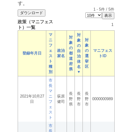
す。
1
-
5
件 /
5
件
政策（マニフェス
1
ト）一覧
マ
対
対
ニ
対
象
象
フ
象
の
の
ェ
政治
の
マニフェス
自
登録年月日
都
ス
家名
選
トID
治
道
ト
挙
体
府
種
区
名
県
別
▼
市
長
マ
長
長
長
2021年10月27
ニ
荻原
野
野
野
0000000989
日
フ
健司
県
市
市
ェ
ス
ト
市
長