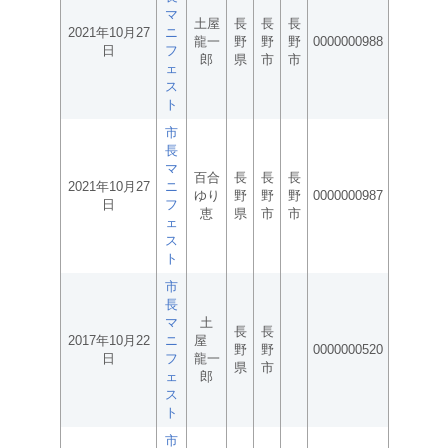
マ
土屋
長
長
長
2021年10月27
ニ
龍一
野
野
野
0000000988
日
フ
郎
県
市
市
ェ
ス
ト
市
長
マ
百合
長
長
長
2021年10月27
ニ
ゆり
野
野
野
0000000987
日
フ
恵
県
市
市
ェ
ス
ト
市
長
マ
土
長
長
2017年10月22
ニ
屋
野
野
0000000520
日
フ
龍一
県
市
ェ
郎
ス
ト
市