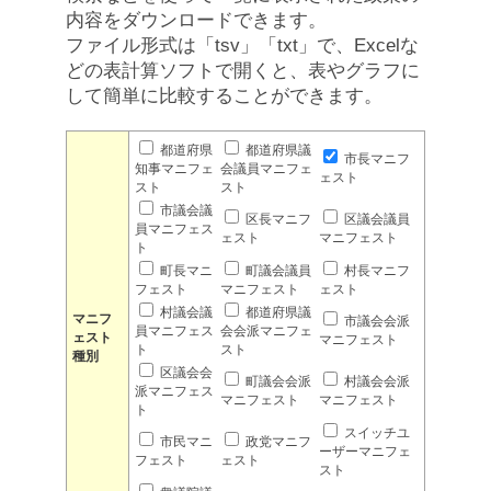
内容をダウンロードできます。
ファイル形式は「tsv」「txt」で、Excelな
どの表計算ソフトで開くと、表やグラフに
して簡単に比較することができます。
都道府県
都道府県議
市長マニフ
知事マニフェ
会議員マニフェ
ェスト
スト
スト
市議会議
区長マニフ
区議会議員
員マニフェス
ェスト
マニフェスト
ト
町長マニ
町議会議員
村長マニフ
フェスト
マニフェスト
ェスト
村議会議
都道府県議
マニフ
市議会会派
員マニフェス
会会派マニフェ
ェスト
マニフェスト
ト
スト
種別
区議会会
町議会会派
村議会会派
派マニフェス
マニフェスト
マニフェスト
ト
スイッチユ
市民マニ
政党マニフ
ーザーマニフェ
フェスト
ェスト
スト