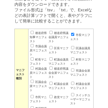
内容をダウンロードできます。
ファイル形式は「tsv」「txt」で、Excelな
どの表計算ソフトで開くと、表やグラフに
して簡単に比較することができます。
都道府県
都道府県議
市長マニフ
知事マニフェ
会議員マニフェ
ェスト
スト
スト
市議会議
区長マニフ
区議会議員
員マニフェス
ェスト
マニフェスト
ト
町長マニ
町議会議員
村長マニフ
フェスト
マニフェスト
ェスト
村議会議
都道府県議
マニフ
市議会会派
員マニフェス
会会派マニフェ
ェスト
マニフェスト
ト
スト
種別
区議会会
町議会会派
村議会会派
派マニフェス
マニフェスト
マニフェスト
ト
スイッチユ
市民マニ
政党マニフ
ーザーマニフェ
フェスト
ェスト
スト