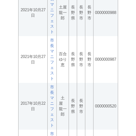
マ
土屋
長
長
長
2021年10月27
ニ
龍一
野
野
野
0000000988
日
フ
郎
県
市
市
ェ
ス
ト
市
長
マ
百合
長
長
長
2021年10月27
ニ
ゆり
野
野
野
0000000987
日
フ
恵
県
市
市
ェ
ス
ト
市
長
マ
土
長
長
2017年10月22
ニ
屋
野
野
0000000520
日
フ
龍一
県
市
ェ
郎
ス
ト
市