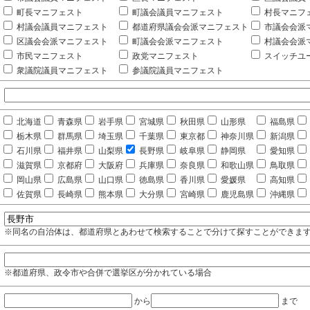
町長マニフェスト
町議会議員マニフェスト
村長マニフ
村議会議員マニフェスト
都道府県議会会派マニフェスト
市議会会派
区議会会派マニフェスト
町議会会派マニフェスト
村議会会派
市民マニフェスト
政党マニフェスト
スイッチユ
衆議院議員マニフェスト
参議院議員マニフェスト
北海道
青森県
岩手県
宮城県
秋田県
山形県
福島県
栃木県
群馬県
埼玉県
千葉県
東京都
神奈川県
新潟県
石川県
福井県
山梨県
長野県
岐阜県
静岡県
愛知県
滋賀県
京都府
大阪府
兵庫県
奈良県
和歌山県
鳥取県
岡山県
広島県
山口県
徳島県
香川県
愛媛県
高知県
佐賀県
長崎県
熊本県
大分県
宮崎県
鹿児島県
沖縄県
※同名の自治体は、都道府県とあわせて検索することで分けて探すことができま
※都道府県、政令市や合併で選挙区が分かれている場合
から
まで