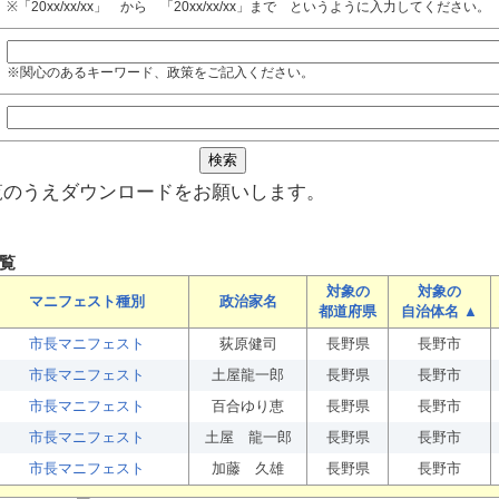
※「20xx/xx/xx」 から 「20xx/xx/xx」まで というように入力してください。
※関心のあるキーワード、政策をご記入ください。
覧のうえダウンロードをお願いします。
覧
対象の
対象の
マニフェスト種別
政治家名
都道府県
自治体名 ▲
市長マニフェスト
荻原健司
長野県
長野市
市長マニフェスト
土屋龍一郎
長野県
長野市
市長マニフェスト
百合ゆり恵
長野県
長野市
市長マニフェスト
土屋 龍一郎
長野県
長野市
市長マニフェスト
加藤 久雄
長野県
長野市