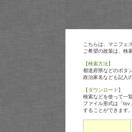
こちらは、マニフェ
ご希望の政策は、検
【検索方法】
都道府県などのボタ
政治家名なども記入
【ダウンロード】
検索などを使って一
ファイル形式は「tsv
することができます