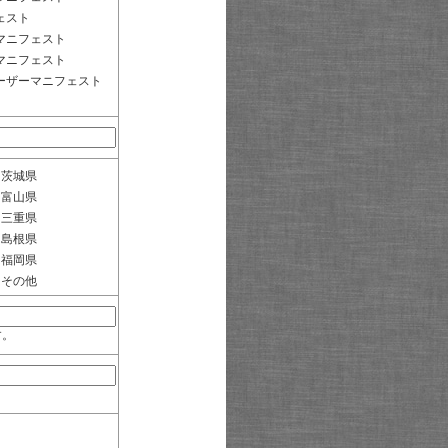
ェスト
マニフェスト
マニフェスト
ーザーマニフェスト
茨城県
富山県
三重県
島根県
福岡県
その他
す。