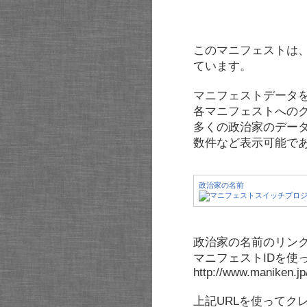
このマニフェストは
ています。
マニフェストデータ
各マニフェストへの
多くの政治家のデー
数件など表示可能で
政治家の名前
政治家の名前のリンク
マニフェストIDを使
http://www.maniken.j
上記URLを使ってク