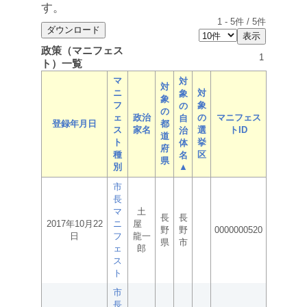
す。
1
-
5
件 /
5
件
政策（マニフェス
1
ト）一覧
マ
対
対
ニ
対
象
象
フ
象
の
の
ェ
政治
の
マニフェス
自
登録年月日
都
ス
家名
選
トID
治
道
ト
挙
体
府
種
区
名
県
別
▲
市
長
マ
土
長
長
2017年10月22
ニ
屋
野
野
0000000520
日
フ
龍一
県
市
ェ
郎
ス
ト
市
長