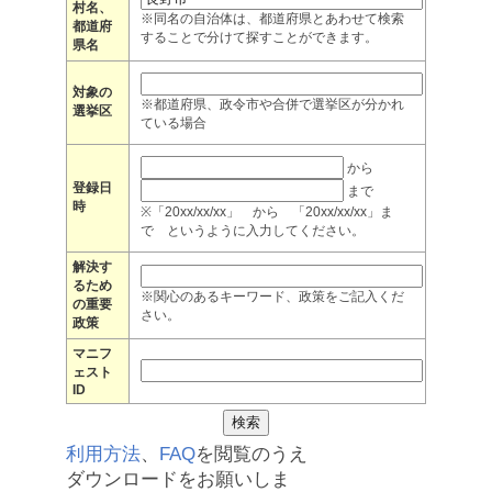
村名、
※同名の自治体は、都道府県とあわせて検索
都道府
することで分けて探すことができます。
県名
対象の
※都道府県、政令市や合併で選挙区が分かれ
選挙区
ている場合
から
登録日
まで
時
※「20xx/xx/xx」 から 「20xx/xx/xx」ま
で というように入力してください。
解決す
るため
※関心のあるキーワード、政策をご記入くだ
の重要
さい。
政策
マニフ
ェスト
ID
利用方法
、
FAQ
を閲覧のうえ
ダウンロードをお願いしま