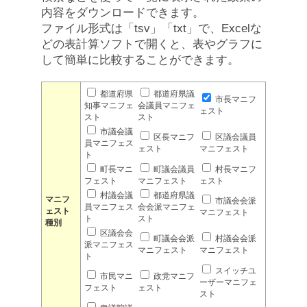
内容をダウンロードできます。
ファイル形式は「tsv」「txt」で、Excelな
どの表計算ソフトで開くと、表やグラフに
して簡単に比較することができます。
都道府県
都道府県議
市長マニフ
知事マニフェ
会議員マニフェ
ェスト
スト
スト
市議会議
区長マニフ
区議会議員
員マニフェス
ェスト
マニフェスト
ト
町長マニ
町議会議員
村長マニフ
フェスト
マニフェスト
ェスト
村議会議
都道府県議
マニフ
市議会会派
員マニフェス
会会派マニフェ
ェスト
マニフェスト
ト
スト
種別
区議会会
町議会会派
村議会会派
派マニフェス
マニフェスト
マニフェスト
ト
スイッチユ
市民マニ
政党マニフ
ーザーマニフェ
フェスト
ェスト
スト