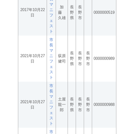
マ
加
長
長
2017年10月22
ニ
藤
野
野
0000000519
日
フ
久雄
県
市
ェ
ス
ト
市
長
マ
長
長
長
2021年10月27
ニ
荻原
野
野
野
0000000989
日
フ
健司
県
市
市
ェ
ス
ト
市
長
マ
土屋
長
長
長
2021年10月27
ニ
龍一
野
野
野
0000000988
日
フ
郎
県
市
市
ェ
ス
ト
市