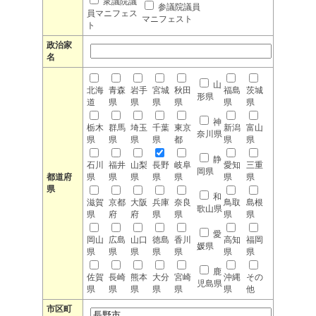
衆議院議
参議院議員
員マニフェス
マニフェスト
ト
政治家
名
山
北海
青森
岩手
宮城
秋田
福島
茨城
形県
道
県
県
県
県
県
県
神
栃木
群馬
埼玉
千葉
東京
新潟
富山
奈川県
県
県
県
県
都
県
県
静
石川
福井
山梨
長野
岐阜
愛知
三重
岡県
都道府
県
県
県
県
県
県
県
県
和
滋賀
京都
大阪
兵庫
奈良
鳥取
島根
歌山県
県
府
府
県
県
県
県
愛
岡山
広島
山口
徳島
香川
高知
福岡
媛県
県
県
県
県
県
県
県
鹿
佐賀
長崎
熊本
大分
宮崎
沖縄
その
児島県
県
県
県
県
県
県
他
市区町