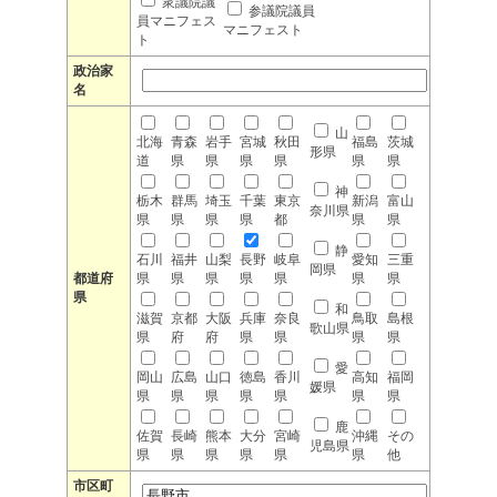
衆議院議
参議院議員
員マニフェス
マニフェスト
ト
政治家
名
山
北海
青森
岩手
宮城
秋田
福島
茨城
形県
道
県
県
県
県
県
県
神
栃木
群馬
埼玉
千葉
東京
新潟
富山
奈川県
県
県
県
県
都
県
県
静
石川
福井
山梨
長野
岐阜
愛知
三重
岡県
都道府
県
県
県
県
県
県
県
県
和
滋賀
京都
大阪
兵庫
奈良
鳥取
島根
歌山県
県
府
府
県
県
県
県
愛
岡山
広島
山口
徳島
香川
高知
福岡
媛県
県
県
県
県
県
県
県
鹿
佐賀
長崎
熊本
大分
宮崎
沖縄
その
児島県
県
県
県
県
県
県
他
市区町