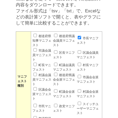
内容をダウンロードできます。
ファイル形式は「tsv」「txt」で、Excelな
どの表計算ソフトで開くと、表やグラフに
して簡単に比較することができます。
都道府県
都道府県議
市長マニフ
知事マニフェ
会議員マニフェ
ェスト
スト
スト
市議会議
区長マニフ
区議会議員
員マニフェス
ェスト
マニフェスト
ト
町長マニ
町議会議員
村長マニフ
フェスト
マニフェスト
ェスト
村議会議
都道府県議
マニフ
市議会会派
員マニフェス
会会派マニフェ
ェスト
マニフェスト
ト
スト
種別
区議会会
町議会会派
村議会会派
派マニフェス
マニフェスト
マニフェスト
ト
スイッチユ
市民マニ
政党マニフ
ーザーマニフェ
フェスト
ェスト
スト