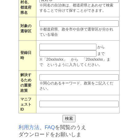
村名、
※同名の自治体は、都道府県とあわせて検索
都道府
することで分けて探すことができます。
県名
対象の
※都道府県、政令市や合併で選挙区が分かれ
選挙区
ている場合
から
登録日
まで
時
※「20xx/xx/xx」 から 「20xx/xx/xx」ま
で というように入力してください。
解決す
るため
※関心のあるキーワード、政策をご記入くだ
の重要
さい。
政策
マニフ
ェスト
ID
利用方法
、
FAQ
を閲覧のうえ
ダウンロードをお願いしま