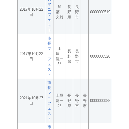
マ
加
長
長
2017年10月22
ニ
藤
野
野
0000000519
日
フ
久雄
県
市
ェ
ス
ト
市
長
マ
土
長
長
2017年10月22
ニ
屋
野
野
0000000520
日
フ
龍一
県
市
ェ
郎
ス
ト
市
長
マ
土屋
長
長
長
2021年10月27
ニ
龍一
野
野
野
0000000988
日
フ
郎
県
市
市
ェ
ス
ト
市