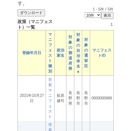
す。
1
-
5
件 /
5
件
政策（マニフェス
1
ト）一覧
マ
対
対
ニ
対
象
象
フ
象
の
の
ェ
政治
の
マニフェス
自
登録年月日
都
ス
家名
選
トID
治
道
ト
挙
体
府
種
区
名
県
別
▲
市
長
マ
長
長
長
2021年10月27
ニ
荻原
野
野
野
0000000989
日
フ
健司
県
市
市
ェ
ス
ト
市
長