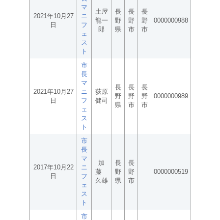
マ
土屋
長
長
長
2021年10月27
ニ
龍一
野
野
野
0000000988
日
フ
郎
県
市
市
ェ
ス
ト
市
長
マ
長
長
長
2021年10月27
ニ
荻原
野
野
野
0000000989
日
フ
健司
県
市
市
ェ
ス
ト
市
長
マ
加
長
長
2017年10月22
ニ
藤
野
野
0000000519
日
フ
久雄
県
市
ェ
ス
ト
市