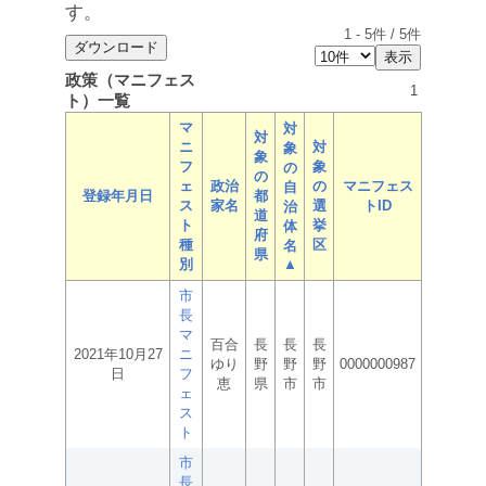
す。
1
-
5
件 /
5
件
政策（マニフェス
1
ト）一覧
マ
対
対
ニ
対
象
象
フ
象
の
の
ェ
政治
の
マニフェス
自
登録年月日
都
ス
家名
選
トID
治
道
ト
挙
体
府
種
区
名
県
別
▲
市
長
マ
百合
長
長
長
2021年10月27
ニ
ゆり
野
野
野
0000000987
日
フ
恵
県
市
市
ェ
ス
ト
市
長