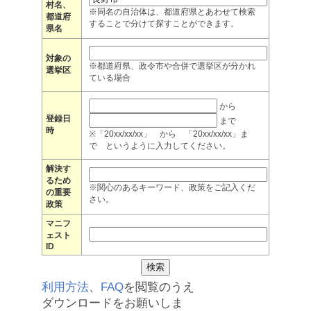
村名、
※同名の自治体は、都道府県とあわせて検索
都道府
することで分けて探すことができます。
県名
対象の
※都道府県、政令市や合併で選挙区が分かれ
選挙区
ている場合
から
登録日
まで
時
※「20xx/xx/xx」 から 「20xx/xx/xx」ま
で というように入力してください。
解決す
るため
※関心のあるキーワード、政策をご記入くだ
の重要
さい。
政策
マニフ
ェスト
ID
利用方法
、
FAQ
を閲覧のうえ
ダウンロードをお願いしま