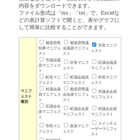
内容をダウンロードできます。
ファイル形式は「tsv」「txt」で、Excelな
どの表計算ソフトで開くと、表やグラフに
して簡単に比較することができます。
都道府県
都道府県議
市長マニフ
知事マニフェ
会議員マニフェ
ェスト
スト
スト
市議会議
区長マニフ
区議会議員
員マニフェス
ェスト
マニフェスト
ト
町長マニ
町議会議員
村長マニフ
フェスト
マニフェスト
ェスト
村議会議
都道府県議
マニフ
市議会会派
員マニフェス
会会派マニフェ
ェスト
マニフェスト
ト
スト
種別
区議会会
町議会会派
村議会会派
派マニフェス
マニフェスト
マニフェスト
ト
スイッチユ
市民マニ
政党マニフ
ーザーマニフェ
フェスト
ェスト
スト