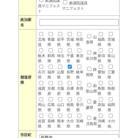
衆議院議
参議院議員
員マニフェス
マニフェスト
ト
政治家
名
山
北海
青森
岩手
宮城
秋田
福島
茨城
形県
道
県
県
県
県
県
県
神
栃木
群馬
埼玉
千葉
東京
新潟
富山
奈川県
県
県
県
県
都
県
県
静
石川
福井
山梨
長野
岐阜
愛知
三重
岡県
都道府
県
県
県
県
県
県
県
県
和
滋賀
京都
大阪
兵庫
奈良
鳥取
島根
歌山県
県
府
府
県
県
県
県
愛
岡山
広島
山口
徳島
香川
高知
福岡
媛県
県
県
県
県
県
県
県
鹿
佐賀
長崎
熊本
大分
宮崎
沖縄
その
児島県
県
県
県
県
県
県
他
市区町