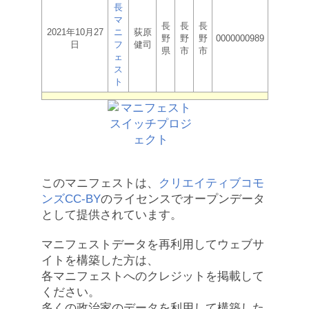
長
マ
長
長
長
2021年10月27
ニ
荻原
野
野
野
0000000989
日
フ
健司
県
市
市
ェ
ス
ト
このマニフェストは、
クリエイティブコモ
ンズCC-BY
のライセンスでオープンデータ
として提供されています。
マニフェストデータを再利用してウェブサ
イトを構築した方は、
各マニフェストへのクレジットを掲載して
ください。
多くの政治家のデータを利用して構築した