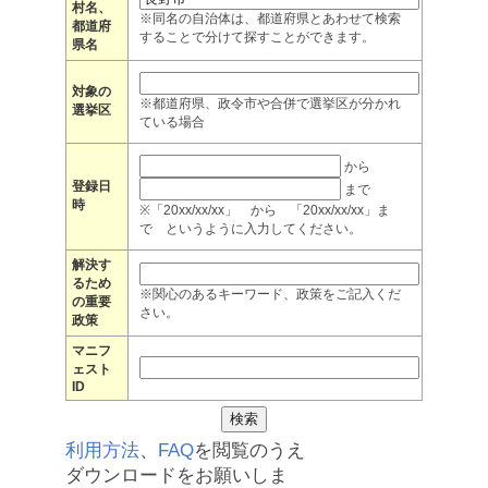
村名、
※同名の自治体は、都道府県とあわせて検索
都道府
することで分けて探すことができます。
県名
対象の
※都道府県、政令市や合併で選挙区が分かれ
選挙区
ている場合
から
登録日
まで
時
※「20xx/xx/xx」 から 「20xx/xx/xx」ま
で というように入力してください。
解決す
るため
※関心のあるキーワード、政策をご記入くだ
の重要
さい。
政策
マニフ
ェスト
ID
利用方法
、
FAQ
を閲覧のうえ
ダウンロードをお願いしま