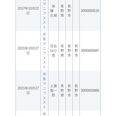
マ
加
長
長
2017年10月22
ニ
藤
野
野
0000000519
日
フ
久雄
県
市
ェ
ス
ト
市
長
マ
百合
長
長
長
2021年10月27
ニ
ゆり
野
野
野
0000000987
日
フ
恵
県
市
市
ェ
ス
ト
市
長
マ
土屋
長
長
長
2021年10月27
ニ
龍一
野
野
野
0000000988
日
フ
郎
県
市
市
ェ
ス
ト
市