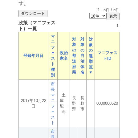
す。
1
-
5
件 /
5
件
政策（マニフェス
1
ト）一覧
マ
対
対
対
ニ
象
象
象
フ
の
の
の
ェ
政治
マニフェス
登録年月日
都
自
選
ス
家名
トID
道
治
挙
ト
府
体
区
種
県
名
▼
別
市
長
マ
土
長
長
2017年10月22
ニ
屋
野
野
0000000520
日
フ
龍一
県
市
ェ
郎
ス
ト
市
長