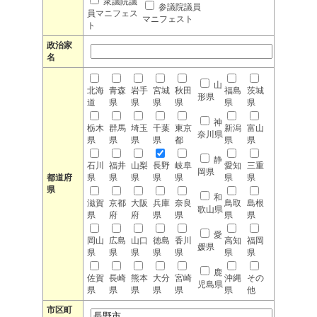
衆議院議
参議院議員
員マニフェス
マニフェスト
ト
政治家
名
山
北海
青森
岩手
宮城
秋田
福島
茨城
形県
道
県
県
県
県
県
県
神
栃木
群馬
埼玉
千葉
東京
新潟
富山
奈川県
県
県
県
県
都
県
県
静
石川
福井
山梨
長野
岐阜
愛知
三重
岡県
都道府
県
県
県
県
県
県
県
県
和
滋賀
京都
大阪
兵庫
奈良
鳥取
島根
歌山県
県
府
府
県
県
県
県
愛
岡山
広島
山口
徳島
香川
高知
福岡
媛県
県
県
県
県
県
県
県
鹿
佐賀
長崎
熊本
大分
宮崎
沖縄
その
児島県
県
県
県
県
県
県
他
市区町