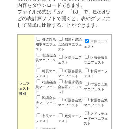
内容をダウンロードできます。
ファイル形式は「tsv」「txt」で、Excelな
どの表計算ソフトで開くと、表やグラフに
して簡単に比較することができます。
都道府県
都道府県議
市長マニフ
知事マニフェ
会議員マニフェ
ェスト
スト
スト
市議会議
区長マニフ
区議会議員
員マニフェス
ェスト
マニフェスト
ト
町長マニ
町議会議員
村長マニフ
フェスト
マニフェスト
ェスト
村議会議
都道府県議
マニフ
市議会会派
員マニフェス
会会派マニフェ
ェスト
マニフェスト
ト
スト
種別
区議会会
町議会会派
村議会会派
派マニフェス
マニフェスト
マニフェスト
ト
スイッチユ
市民マニ
政党マニフ
ーザーマニフェ
フェスト
ェスト
スト