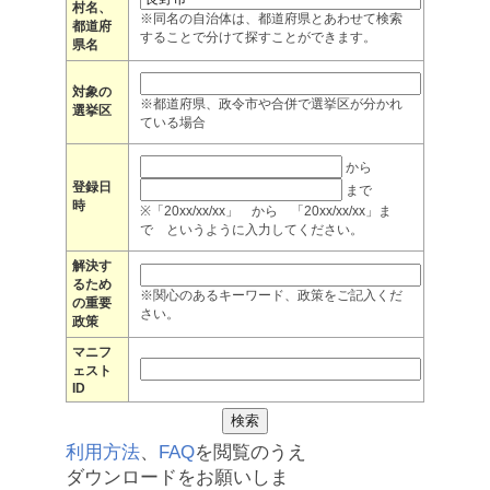
村名、
※同名の自治体は、都道府県とあわせて検索
都道府
することで分けて探すことができます。
県名
対象の
※都道府県、政令市や合併で選挙区が分かれ
選挙区
ている場合
から
登録日
まで
時
※「20xx/xx/xx」 から 「20xx/xx/xx」ま
で というように入力してください。
解決す
るため
※関心のあるキーワード、政策をご記入くだ
の重要
さい。
政策
マニフ
ェスト
ID
利用方法
、
FAQ
を閲覧のうえ
ダウンロードをお願いしま