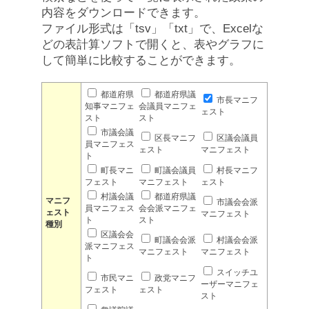
内容をダウンロードできます。
ファイル形式は「tsv」「txt」で、Excelな
どの表計算ソフトで開くと、表やグラフに
して簡単に比較することができます。
都道府県
都道府県議
市長マニフ
知事マニフェ
会議員マニフェ
ェスト
スト
スト
市議会議
区長マニフ
区議会議員
員マニフェス
ェスト
マニフェスト
ト
町長マニ
町議会議員
村長マニフ
フェスト
マニフェスト
ェスト
村議会議
都道府県議
マニフ
市議会会派
員マニフェス
会会派マニフェ
ェスト
マニフェスト
ト
スト
種別
区議会会
町議会会派
村議会会派
派マニフェス
マニフェスト
マニフェスト
ト
スイッチユ
市民マニ
政党マニフ
ーザーマニフェ
フェスト
ェスト
スト