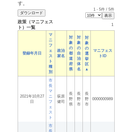
す。
1
-
5
件 /
5
件
政策（マニフェス
1
ト）一覧
マ
対
対
対
ニ
象
象
象
フ
の
の
の
ェ
政治
マニフェス
登録年月日
都
自
選
ス
家名
トID
道
治
挙
ト
府
体
区
種
県
名
▲
別
市
長
マ
長
長
長
2021年10月27
ニ
荻原
野
野
野
0000000989
日
フ
健司
県
市
市
ェ
ス
ト
市
長