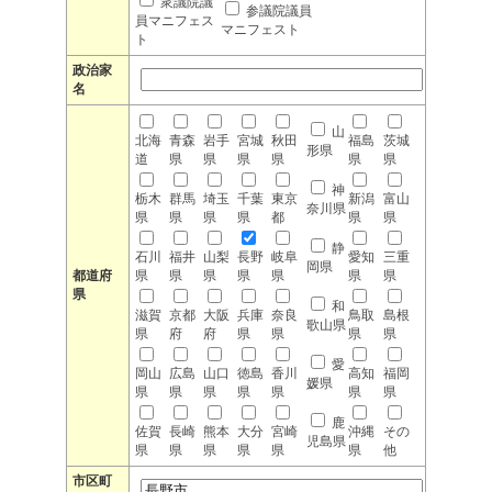
衆議院議
参議院議員
員マニフェス
マニフェスト
ト
政治家
名
山
北海
青森
岩手
宮城
秋田
福島
茨城
形県
道
県
県
県
県
県
県
神
栃木
群馬
埼玉
千葉
東京
新潟
富山
奈川県
県
県
県
県
都
県
県
静
石川
福井
山梨
長野
岐阜
愛知
三重
岡県
都道府
県
県
県
県
県
県
県
県
和
滋賀
京都
大阪
兵庫
奈良
鳥取
島根
歌山県
県
府
府
県
県
県
県
愛
岡山
広島
山口
徳島
香川
高知
福岡
媛県
県
県
県
県
県
県
県
鹿
佐賀
長崎
熊本
大分
宮崎
沖縄
その
児島県
県
県
県
県
県
県
他
市区町