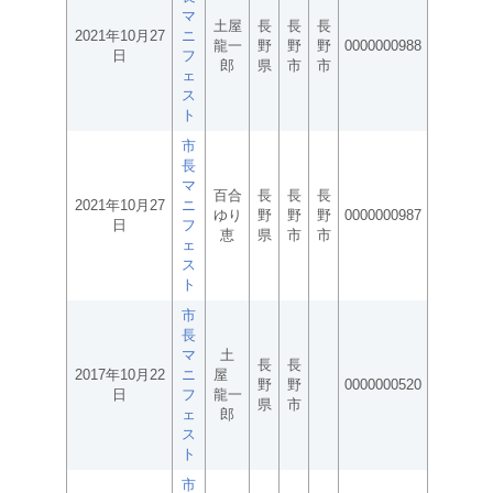
マ
土屋
長
長
長
2021年10月27
ニ
龍一
野
野
野
0000000988
日
フ
郎
県
市
市
ェ
ス
ト
市
長
マ
百合
長
長
長
2021年10月27
ニ
ゆり
野
野
野
0000000987
日
フ
恵
県
市
市
ェ
ス
ト
市
長
マ
土
長
長
2017年10月22
ニ
屋
野
野
0000000520
日
フ
龍一
県
市
ェ
郎
ス
ト
市