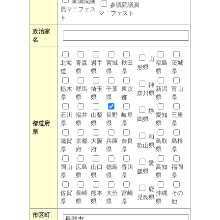
衆議院議
参議院議員
員マニフェス
マニフェスト
ト
政治家
名
山
北海
青森
岩手
宮城
秋田
福島
茨城
形県
道
県
県
県
県
県
県
神
栃木
群馬
埼玉
千葉
東京
新潟
富山
奈川県
県
県
県
県
都
県
県
静
石川
福井
山梨
長野
岐阜
愛知
三重
岡県
都道府
県
県
県
県
県
県
県
県
和
滋賀
京都
大阪
兵庫
奈良
鳥取
島根
歌山県
県
府
府
県
県
県
県
愛
岡山
広島
山口
徳島
香川
高知
福岡
媛県
県
県
県
県
県
県
県
鹿
佐賀
長崎
熊本
大分
宮崎
沖縄
その
児島県
県
県
県
県
県
県
他
市区町