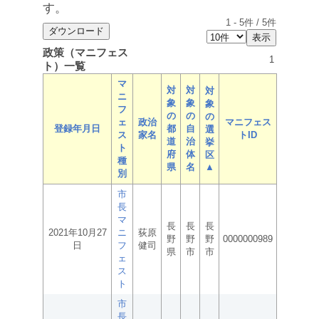
す。
1
-
5
件 /
5
件
政策（マニフェス
1
ト）一覧
マ
対
対
対
ニ
象
象
象
フ
の
の
の
ェ
政治
マニフェス
登録年月日
都
自
選
ス
家名
トID
道
治
挙
ト
府
体
区
種
県
名
▲
別
市
長
マ
長
長
長
2021年10月27
ニ
荻原
野
野
野
0000000989
日
フ
健司
県
市
市
ェ
ス
ト
市
長