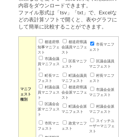
内容をダウンロードできます。
ファイル形式は「tsv」「txt」で、Excelな
どの表計算ソフトで開くと、表やグラフに
して簡単に比較することができます。
都道府県
都道府県議
市長マニフ
知事マニフェ
会議員マニフェ
ェスト
スト
スト
市議会議
区長マニフ
区議会議員
員マニフェス
ェスト
マニフェスト
ト
町長マニ
町議会議員
村長マニフ
フェスト
マニフェスト
ェスト
村議会議
都道府県議
マニフ
市議会会派
員マニフェス
会会派マニフェ
ェスト
マニフェスト
ト
スト
種別
区議会会
町議会会派
村議会会派
派マニフェス
マニフェスト
マニフェスト
ト
スイッチユ
市民マニ
政党マニフ
ーザーマニフェ
フェスト
ェスト
スト