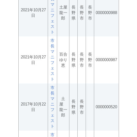
マ
土屋
長
長
長
2021年10月27
ニ
龍一
野
野
野
0000000988
日
フ
郎
県
市
市
ェ
ス
ト
市
長
マ
百合
長
長
長
2021年10月27
ニ
ゆり
野
野
野
0000000987
日
フ
恵
県
市
市
ェ
ス
ト
市
長
マ
土
長
長
2017年10月22
ニ
屋
野
野
0000000520
日
フ
龍一
県
市
ェ
郎
ス
ト
市