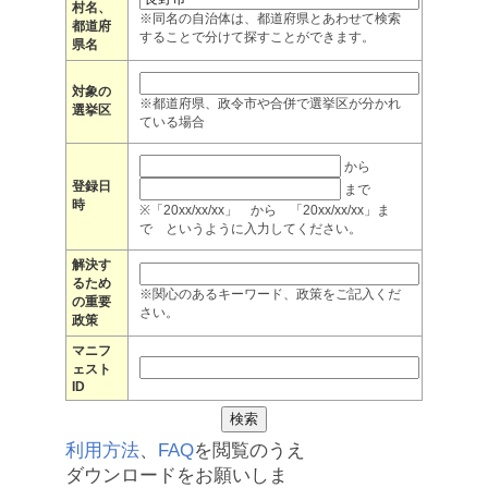
村名、
※同名の自治体は、都道府県とあわせて検索
都道府
することで分けて探すことができます。
県名
対象の
※都道府県、政令市や合併で選挙区が分かれ
選挙区
ている場合
から
登録日
まで
時
※「20xx/xx/xx」 から 「20xx/xx/xx」ま
で というように入力してください。
解決す
るため
※関心のあるキーワード、政策をご記入くだ
の重要
さい。
政策
マニフ
ェスト
ID
利用方法
、
FAQ
を閲覧のうえ
ダウンロードをお願いしま