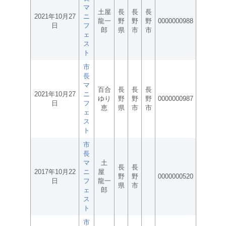
マ
土屋
長
長
長
2021年10月27
ニ
龍一
野
野
野
0000000988
日
フ
郎
県
市
市
ェ
ス
ト
市
長
マ
百合
長
長
長
2021年10月27
ニ
ゆり
野
野
野
0000000987
日
フ
恵
県
市
市
ェ
ス
ト
市
長
マ
土
長
長
2017年10月22
ニ
屋
野
野
0000000520
日
フ
龍一
県
市
ェ
郎
ス
ト
市