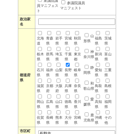
衆議院議
参議院議員
員マニフェス
マニフェスト
ト
政治家
名
山
北海
青森
岩手
宮城
秋田
福島
茨城
形県
道
県
県
県
県
県
県
神
栃木
群馬
埼玉
千葉
東京
新潟
富山
奈川県
県
県
県
県
都
県
県
静
石川
福井
山梨
長野
岐阜
愛知
三重
岡県
都道府
県
県
県
県
県
県
県
県
和
滋賀
京都
大阪
兵庫
奈良
鳥取
島根
歌山県
県
府
府
県
県
県
県
愛
岡山
広島
山口
徳島
香川
高知
福岡
媛県
県
県
県
県
県
県
県
鹿
佐賀
長崎
熊本
大分
宮崎
沖縄
その
児島県
県
県
県
県
県
県
他
市区町