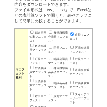
内容をダウンロードできます。
ファイル形式は「tsv」「txt」で、Excelな
どの表計算ソフトで開くと、表やグラフに
して簡単に比較することができます。
都道府県
都道府県議
市長マニフ
知事マニフェ
会議員マニフェ
ェスト
スト
スト
市議会議
区長マニフ
区議会議員
員マニフェス
ェスト
マニフェスト
ト
町長マニ
町議会議員
村長マニフ
フェスト
マニフェスト
ェスト
村議会議
都道府県議
マニフ
市議会会派
員マニフェス
会会派マニフェ
ェスト
マニフェスト
ト
スト
種別
区議会会
町議会会派
村議会会派
派マニフェス
マニフェスト
マニフェスト
ト
スイッチユ
市民マニ
政党マニフ
ーザーマニフェ
フェスト
ェスト
スト