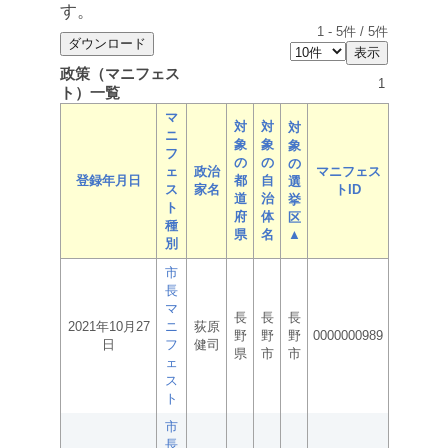
す。
1
-
5
件 /
5
件
政策（マニフェス
1
ト）一覧
マ
対
対
対
ニ
象
象
象
フ
の
の
の
ェ
政治
マニフェス
登録年月日
都
自
選
ス
家名
トID
道
治
挙
ト
府
体
区
種
県
名
▲
別
市
長
マ
長
長
長
2021年10月27
ニ
荻原
野
野
野
0000000989
日
フ
健司
県
市
市
ェ
ス
ト
市
長