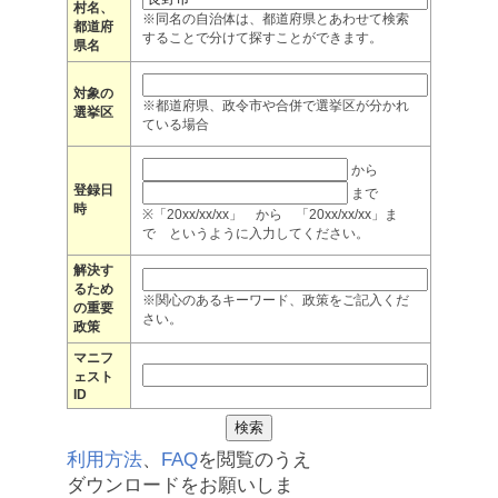
村名、
※同名の自治体は、都道府県とあわせて検索
都道府
することで分けて探すことができます。
県名
対象の
※都道府県、政令市や合併で選挙区が分かれ
選挙区
ている場合
から
登録日
まで
時
※「20xx/xx/xx」 から 「20xx/xx/xx」ま
で というように入力してください。
解決す
るため
※関心のあるキーワード、政策をご記入くだ
の重要
さい。
政策
マニフ
ェスト
ID
利用方法
、
FAQ
を閲覧のうえ
ダウンロードをお願いしま