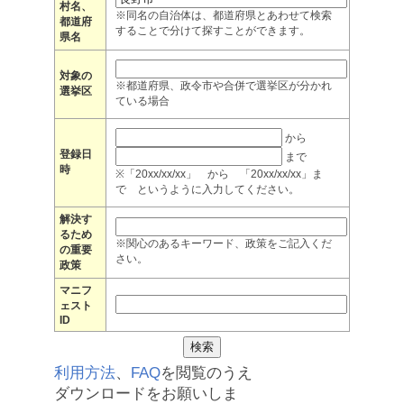
村名、
※同名の自治体は、都道府県とあわせて検索
都道府
することで分けて探すことができます。
県名
対象の
※都道府県、政令市や合併で選挙区が分かれ
選挙区
ている場合
から
登録日
まで
時
※「20xx/xx/xx」 から 「20xx/xx/xx」ま
で というように入力してください。
解決す
るため
※関心のあるキーワード、政策をご記入くだ
の重要
さい。
政策
マニフ
ェスト
ID
利用方法
、
FAQ
を閲覧のうえ
ダウンロードをお願いしま