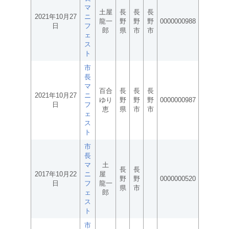
マ
土屋
長
長
長
2021年10月27
ニ
龍一
野
野
野
0000000988
日
フ
郎
県
市
市
ェ
ス
ト
市
長
マ
百合
長
長
長
2021年10月27
ニ
ゆり
野
野
野
0000000987
日
フ
恵
県
市
市
ェ
ス
ト
市
長
マ
土
長
長
2017年10月22
ニ
屋
野
野
0000000520
日
フ
龍一
県
市
ェ
郎
ス
ト
市