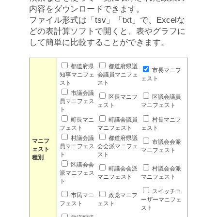
内容をダウンロードできます。
ファイル形式は「tsv」「txt」で、Excelな
どの表計算ソフトで開くと、表やグラフに
して簡単に比較することができます。
都道府県
都道府県議
市長マニフ
知事マニフェ
会議員マニフェ
ェスト
スト
スト
市議会議
区長マニフ
区議会議員
員マニフェス
ェスト
マニフェスト
ト
町長マニ
町議会議員
村長マニフ
フェスト
マニフェスト
ェスト
村議会議
都道府県議
マニフ
市議会会派
員マニフェス
会会派マニフェ
ェスト
マニフェスト
ト
スト
種別
区議会会
町議会会派
村議会会派
派マニフェス
マニフェスト
マニフェスト
ト
スイッチユ
市民マニ
政党マニフ
ーザーマニフェ
フェスト
ェスト
スト