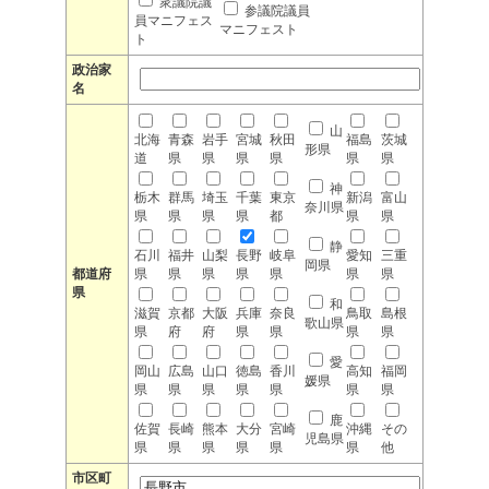
衆議院議
参議院議員
員マニフェス
マニフェスト
ト
政治家
名
山
北海
青森
岩手
宮城
秋田
福島
茨城
形県
道
県
県
県
県
県
県
神
栃木
群馬
埼玉
千葉
東京
新潟
富山
奈川県
県
県
県
県
都
県
県
静
石川
福井
山梨
長野
岐阜
愛知
三重
岡県
都道府
県
県
県
県
県
県
県
県
和
滋賀
京都
大阪
兵庫
奈良
鳥取
島根
歌山県
県
府
府
県
県
県
県
愛
岡山
広島
山口
徳島
香川
高知
福岡
媛県
県
県
県
県
県
県
県
鹿
佐賀
長崎
熊本
大分
宮崎
沖縄
その
児島県
県
県
県
県
県
県
他
市区町