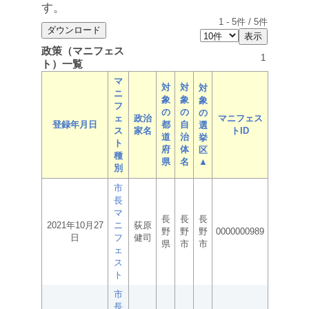
す。
1
-
5
件 /
5
件
政策（マニフェス
1
ト）一覧
マ
対
対
対
ニ
象
象
象
フ
の
の
の
ェ
政治
マニフェス
登録年月日
都
自
選
ス
家名
トID
道
治
挙
ト
府
体
区
種
県
名
▲
別
市
長
マ
長
長
長
2021年10月27
ニ
荻原
野
野
野
0000000989
日
フ
健司
県
市
市
ェ
ス
ト
市
長