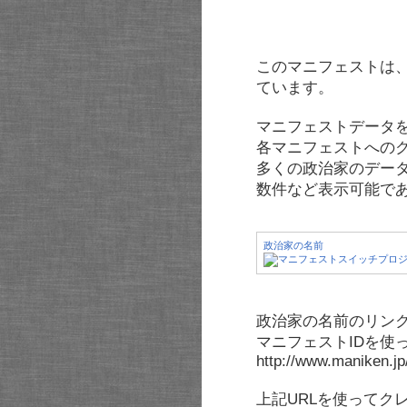
このマニフェストは
ています。
マニフェストデータ
各マニフェストへの
多くの政治家のデー
数件など表示可能で
政治家の名前
政治家の名前のリンク
マニフェストIDを使
http://www.maniken.j
上記URLを使ってク