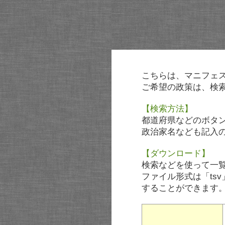
こちらは、マニフェ
ご希望の政策は、検
【検索方法】
都道府県などのボタ
政治家名なども記入
【ダウンロード】
検索などを使って一
ファイル形式は「tsv
することができます