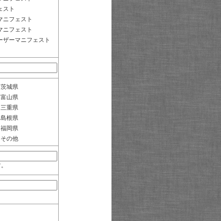
ェスト
マニフェスト
マニフェスト
ーザーマニフェスト
茨城県
富山県
三重県
島根県
福岡県
その他
す。