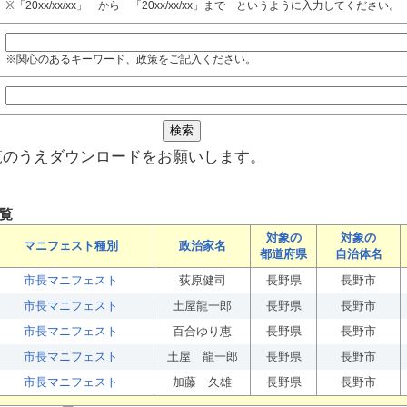
※「20xx/xx/xx」 から 「20xx/xx/xx」まで というように入力してください。
※関心のあるキーワード、政策をご記入ください。
覧のうえダウンロードをお願いします。
覧
対象の
対象の
マニフェスト種別
政治家名
都道府県
自治体名
市長マニフェスト
荻原健司
長野県
長野市
市長マニフェスト
土屋龍一郎
長野県
長野市
市長マニフェスト
百合ゆり恵
長野県
長野市
市長マニフェスト
土屋 龍一郎
長野県
長野市
市長マニフェスト
加藤 久雄
長野県
長野市