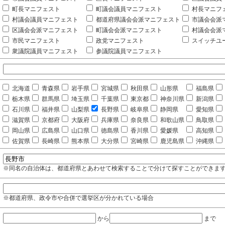
町長マニフェスト
町議会議員マニフェスト
村長マニフ
村議会議員マニフェスト
都道府県議会会派マニフェスト
市議会会派
区議会会派マニフェスト
町議会会派マニフェスト
村議会会派
市民マニフェスト
政党マニフェスト
スイッチユ
衆議院議員マニフェスト
参議院議員マニフェスト
北海道
青森県
岩手県
宮城県
秋田県
山形県
福島県
栃木県
群馬県
埼玉県
千葉県
東京都
神奈川県
新潟県
石川県
福井県
山梨県
長野県
岐阜県
静岡県
愛知県
滋賀県
京都府
大阪府
兵庫県
奈良県
和歌山県
鳥取県
岡山県
広島県
山口県
徳島県
香川県
愛媛県
高知県
佐賀県
長崎県
熊本県
大分県
宮崎県
鹿児島県
沖縄県
※同名の自治体は、都道府県とあわせて検索することで分けて探すことができま
※都道府県、政令市や合併で選挙区が分かれている場合
から
まで