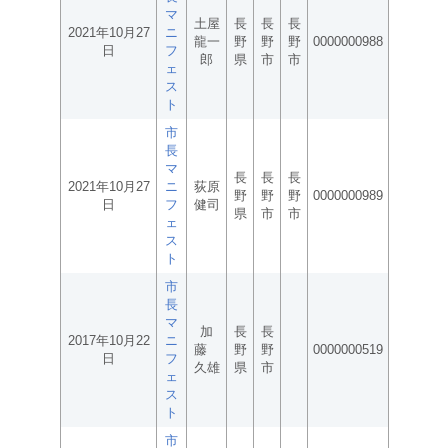
マ
土屋
長
長
長
2021年10月27
ニ
龍一
野
野
野
0000000988
日
フ
郎
県
市
市
ェ
ス
ト
市
長
マ
長
長
長
2021年10月27
ニ
荻原
野
野
野
0000000989
日
フ
健司
県
市
市
ェ
ス
ト
市
長
マ
加
長
長
2017年10月22
ニ
藤
野
野
0000000519
日
フ
久雄
県
市
ェ
ス
ト
市