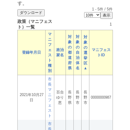
す。
1
-
5
件 /
5
件
政策（マニフェス
1
ト）一覧
マ
対
対
対
ニ
象
象
象
フ
の
の
の
ェ
政治
マニフェス
登録年月日
都
自
選
ス
家名
トID
道
治
挙
ト
府
体
区
種
県
名
▲
別
市
長
マ
百合
長
長
長
2021年10月27
ニ
ゆり
野
野
野
0000000987
日
フ
恵
県
市
市
ェ
ス
ト
市
長