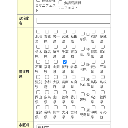
衆議院議
参議院議員
員マニフェス
マニフェスト
ト
政治家
名
山
北海
青森
岩手
宮城
秋田
福島
茨城
形県
道
県
県
県
県
県
県
神
栃木
群馬
埼玉
千葉
東京
新潟
富山
奈川県
県
県
県
県
都
県
県
静
石川
福井
山梨
長野
岐阜
愛知
三重
岡県
都道府
県
県
県
県
県
県
県
県
和
滋賀
京都
大阪
兵庫
奈良
鳥取
島根
歌山県
県
府
府
県
県
県
県
愛
岡山
広島
山口
徳島
香川
高知
福岡
媛県
県
県
県
県
県
県
県
鹿
佐賀
長崎
熊本
大分
宮崎
沖縄
その
児島県
県
県
県
県
県
県
他
市区町