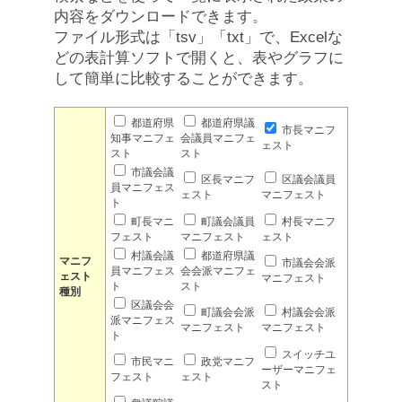
内容をダウンロードできます。
ファイル形式は「tsv」「txt」で、Excelな
どの表計算ソフトで開くと、表やグラフに
して簡単に比較することができます。
都道府県
都道府県議
市長マニフ
知事マニフェ
会議員マニフェ
ェスト
スト
スト
市議会議
区長マニフ
区議会議員
員マニフェス
ェスト
マニフェスト
ト
町長マニ
町議会議員
村長マニフ
フェスト
マニフェスト
ェスト
村議会議
都道府県議
マニフ
市議会会派
員マニフェス
会会派マニフェ
ェスト
マニフェスト
ト
スト
種別
区議会会
町議会会派
村議会会派
派マニフェス
マニフェスト
マニフェスト
ト
スイッチユ
市民マニ
政党マニフ
ーザーマニフェ
フェスト
ェスト
スト