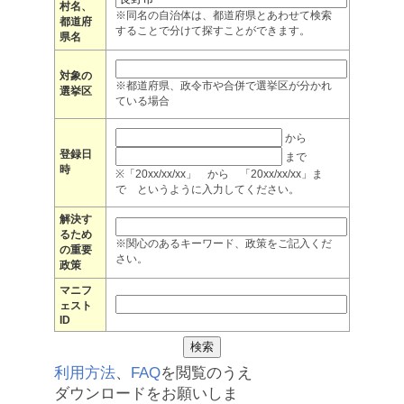
村名、
※同名の自治体は、都道府県とあわせて検索
都道府
することで分けて探すことができます。
県名
対象の
※都道府県、政令市や合併で選挙区が分かれ
選挙区
ている場合
から
登録日
まで
時
※「20xx/xx/xx」 から 「20xx/xx/xx」ま
で というように入力してください。
解決す
るため
※関心のあるキーワード、政策をご記入くだ
の重要
さい。
政策
マニフ
ェスト
ID
利用方法
、
FAQ
を閲覧のうえ
ダウンロードをお願いしま