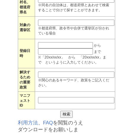
村名、
※同名の自治体は、都道府県とあわせて検索
都道府
することで分けて探すことができます。
県名
対象の
※都道府県、政令市や合併で選挙区が分かれ
選挙区
ている場合
から
登録日
まで
時
※「20xx/xx/xx」 から 「20xx/xx/xx」ま
で というように入力してください。
解決す
るため
※関心のあるキーワード、政策をご記入くだ
の重要
さい。
政策
マニフ
ェスト
ID
利用方法
、
FAQ
を閲覧のうえ
ダウンロードをお願いしま