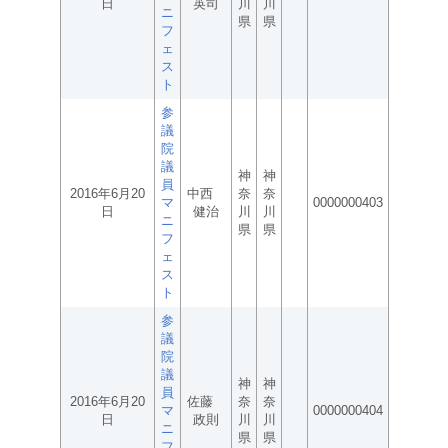
日
英司
川
川
ニ
県
県
フ
ェ
ス
ト
参
議
院
議
神
神
員
2016年6月20
中西
奈
奈
マ
0000000403
日
健治
川
川
ニ
県
県
フ
ェ
ス
ト
参
議
院
議
神
神
員
2016年6月20
佐藤
奈
奈
マ
0000000404
日
政則
川
川
ニ
県
県
フ