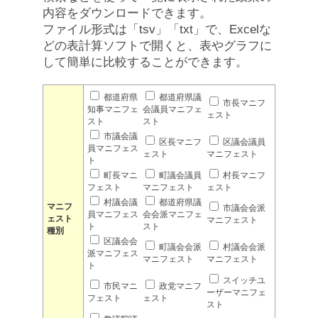
内容をダウンロードできます。
ファイル形式は「tsv」「txt」で、Excelな
どの表計算ソフトで開くと、表やグラフに
して簡単に比較することができます。
都道府県
都道府県議
市長マニフ
知事マニフェ
会議員マニフェ
ェスト
スト
スト
市議会議
区長マニフ
区議会議員
員マニフェス
ェスト
マニフェスト
ト
町長マニ
町議会議員
村長マニフ
フェスト
マニフェスト
ェスト
村議会議
都道府県議
マニフ
市議会会派
員マニフェス
会会派マニフェ
ェスト
マニフェスト
ト
スト
種別
区議会会
町議会会派
村議会会派
派マニフェス
マニフェスト
マニフェスト
ト
スイッチユ
市民マニ
政党マニフ
ーザーマニフェ
フェスト
ェスト
スト