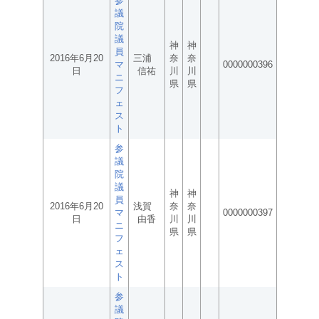
参
議
院
議
神
神
員
2016年6月20
三浦
奈
奈
マ
0000000396
日
信祐
川
川
ニ
県
県
フ
ェ
ス
ト
参
議
院
議
神
神
員
2016年6月20
浅賀
奈
奈
マ
0000000397
日
由香
川
川
ニ
県
県
フ
ェ
ス
ト
参
議