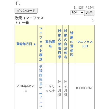
す。
1
-
12
件 /
12
件
政策（マニフェス
1
ト）一覧
マ
対
対
ニ
対
象
象
フ
象
の
の
ェ
政治家
の
マニフェス
登録年月日 ▲
都
自
ス
名
選
トID
道
治
ト
挙
府
体
種
区
県
名
別
参
議
院
議
神
神
員
2016年6月20
三原じ
奈
奈
マ
0000000393
日
ゅん子
川
川
ニ
県
県
フ
ェ
ス