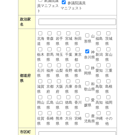
衆議院議
参議院議員
員マニフェス
マニフェスト
ト
政治家
名
山
北海
青森
岩手
宮城
秋田
福島
茨城
形県
道
県
県
県
県
県
県
神
栃木
群馬
埼玉
千葉
東京
新潟
富山
奈川県
県
県
県
県
都
県
県
静
石川
福井
山梨
長野
岐阜
愛知
三重
岡県
都道府
県
県
県
県
県
県
県
県
和
滋賀
京都
大阪
兵庫
奈良
鳥取
島根
歌山県
県
府
府
県
県
県
県
愛
岡山
広島
山口
徳島
香川
高知
福岡
媛県
県
県
県
県
県
県
県
鹿
佐賀
長崎
熊本
大分
宮崎
沖縄
その
児島県
県
県
県
県
県
県
他
市区町