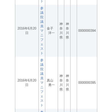
ト
参
議
院
議
神
神
員
2016年6月20
金子
奈
奈
マ
0000000394
日
洋一
川
川
ニ
県
県
フ
ェ
ス
ト
参
議
院
議
神
神
員
2016年6月20
真山
奈
奈
マ
0000000395
日
勇一
川
川
ニ
県
県
フ
ェ
ス
ト