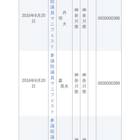
院
議
神
神
員
丹
2016年6月20
奈
奈
マ
羽
0000000398
日
川
川
ニ
大
県
県
フ
ェ
ス
ト
参
議
院
議
神
神
員
2016年6月20
森
奈
奈
マ
0000000399
日
英夫
川
川
ニ
県
県
フ
ェ
ス
ト
参
議
院
議
神
神