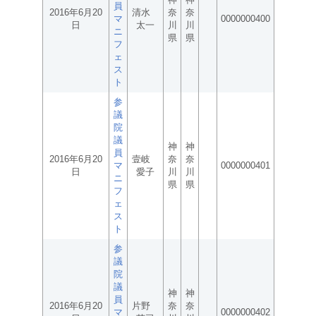
員
2016年6月20
清水
奈
奈
マ
0000000400
日
太一
川
川
ニ
県
県
フ
ェ
ス
ト
参
議
院
議
神
神
員
2016年6月20
壹岐
奈
奈
マ
0000000401
日
愛子
川
川
ニ
県
県
フ
ェ
ス
ト
参
議
院
議
神
神
員
2016年6月20
片野
奈
奈
マ
0000000402