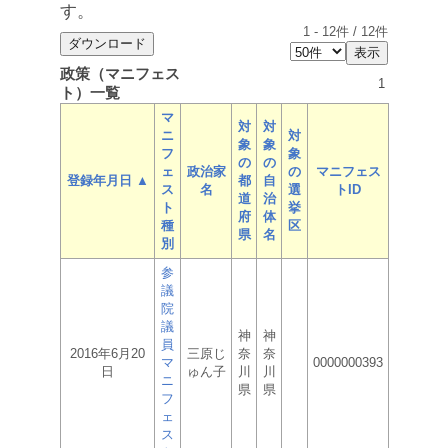
す。
1
-
12
件 /
12
件
政策（マニフェス
1
ト）一覧
マ
対
対
ニ
対
象
象
フ
象
の
の
ェ
政治家
の
マニフェス
登録年月日 ▲
都
自
ス
名
選
トID
道
治
ト
挙
府
体
種
区
県
名
別
参
議
院
議
神
神
員
2016年6月20
三原じ
奈
奈
マ
0000000393
日
ゅん子
川
川
ニ
県
県
フ
ェ
ス