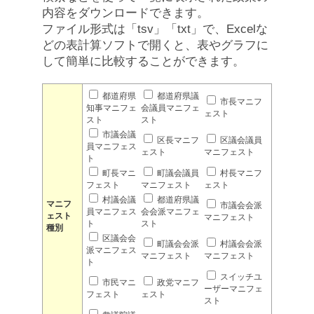
内容をダウンロードできます。
ファイル形式は「tsv」「txt」で、Excelな
どの表計算ソフトで開くと、表やグラフに
して簡単に比較することができます。
都道府県
都道府県議
市長マニフ
知事マニフェ
会議員マニフェ
ェスト
スト
スト
市議会議
区長マニフ
区議会議員
員マニフェス
ェスト
マニフェスト
ト
町長マニ
町議会議員
村長マニフ
フェスト
マニフェスト
ェスト
村議会議
都道府県議
マニフ
市議会会派
員マニフェス
会会派マニフェ
ェスト
マニフェスト
ト
スト
種別
区議会会
町議会会派
村議会会派
派マニフェス
マニフェスト
マニフェスト
ト
スイッチユ
市民マニ
政党マニフ
ーザーマニフェ
フェスト
ェスト
スト