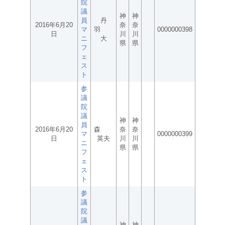
院
議
神
神
員
丹
2016年6月20
奈
奈
マ
羽
0000000398
日
川
川
ニ
大
県
県
フ
ェ
ス
ト
参
議
院
議
神
神
員
2016年6月20
森
奈
奈
マ
0000000399
日
英夫
川
川
ニ
県
県
フ
ェ
ス
ト
参
議
院
議
神
神