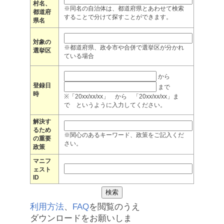
村名、
※同名の自治体は、都道府県とあわせて検索
都道府
することで分けて探すことができます。
県名
対象の
※都道府県、政令市や合併で選挙区が分かれ
選挙区
ている場合
から
登録日
まで
時
※「20xx/xx/xx」 から 「20xx/xx/xx」ま
で というように入力してください。
解決す
るため
※関心のあるキーワード、政策をご記入くだ
の重要
さい。
政策
マニフ
ェスト
ID
利用方法
、
FAQ
を閲覧のうえ
ダウンロードをお願いしま