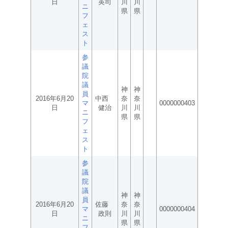
日
英司
川
川
ニ
県
県
フ
ェ
ス
ト
参
議
院
議
神
神
員
2016年6月20
中西
奈
奈
マ
0000000403
日
健治
川
川
ニ
県
県
フ
ェ
ス
ト
参
議
院
議
神
神
員
2016年6月20
佐藤
奈
奈
マ
0000000404
日
政則
川
川
ニ
県
県
フ