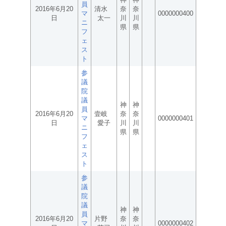
員
2016年6月20
清水
奈
奈
マ
0000000400
日
太一
川
川
ニ
県
県
フ
ェ
ス
ト
参
議
院
議
神
神
員
2016年6月20
壹岐
奈
奈
マ
0000000401
日
愛子
川
川
ニ
県
県
フ
ェ
ス
ト
参
議
院
議
神
神
員
2016年6月20
片野
奈
奈
マ
0000000402