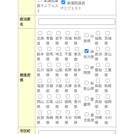
衆議院議
参議院議員
員マニフェス
マニフェスト
ト
政治家
名
山
北海
青森
岩手
宮城
秋田
福島
茨城
形県
道
県
県
県
県
県
県
神
栃木
群馬
埼玉
千葉
東京
新潟
富山
奈川県
県
県
県
県
都
県
県
静
石川
福井
山梨
長野
岐阜
愛知
三重
岡県
都道府
県
県
県
県
県
県
県
県
和
滋賀
京都
大阪
兵庫
奈良
鳥取
島根
歌山県
県
府
府
県
県
県
県
愛
岡山
広島
山口
徳島
香川
高知
福岡
媛県
県
県
県
県
県
県
県
鹿
佐賀
長崎
熊本
大分
宮崎
沖縄
その
児島県
県
県
県
県
県
県
他
市区町