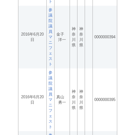
ト
参
議
院
議
神
神
員
2016年6月20
金子
奈
奈
マ
0000000394
日
洋一
川
川
ニ
県
県
フ
ェ
ス
ト
参
議
院
議
神
神
員
2016年6月20
真山
奈
奈
マ
0000000395
日
勇一
川
川
ニ
県
県
フ
ェ
ス
ト