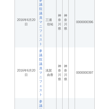
参
議
院
議
神
神
員
2016年6月20
三浦
奈
奈
マ
0000000396
日
信祐
川
川
ニ
県
県
フ
ェ
ス
ト
参
議
院
議
神
神
員
2016年6月20
浅賀
奈
奈
マ
0000000397
日
由香
川
川
ニ
県
県
フ
ェ
ス
ト
参
議