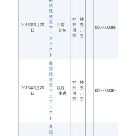
参
議
院
議
神
神
員
2016年6月20
三浦
奈
奈
マ
0000000396
日
信祐
川
川
ニ
県
県
フ
ェ
ス
ト
参
議
院
議
神
神
員
2016年6月20
浅賀
奈
奈
マ
0000000397
日
由香
川
川
ニ
県
県
フ
ェ
ス
ト
参
議