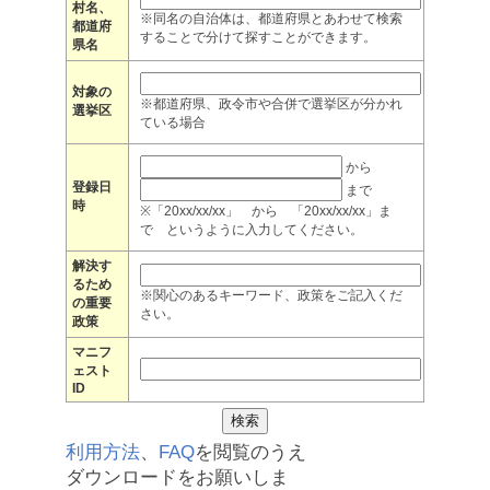
村名、
※同名の自治体は、都道府県とあわせて検索
都道府
することで分けて探すことができます。
県名
対象の
※都道府県、政令市や合併で選挙区が分かれ
選挙区
ている場合
から
登録日
まで
時
※「20xx/xx/xx」 から 「20xx/xx/xx」ま
で というように入力してください。
解決す
るため
※関心のあるキーワード、政策をご記入くだ
の重要
さい。
政策
マニフ
ェスト
ID
利用方法
、
FAQ
を閲覧のうえ
ダウンロードをお願いしま