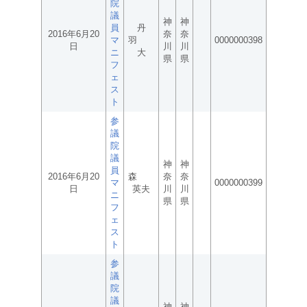
院
議
神
神
員
丹
2016年6月20
奈
奈
マ
羽
0000000398
日
川
川
ニ
大
県
県
フ
ェ
ス
ト
参
議
院
議
神
神
員
2016年6月20
森
奈
奈
マ
0000000399
日
英夫
川
川
ニ
県
県
フ
ェ
ス
ト
参
議
院
議
神
神