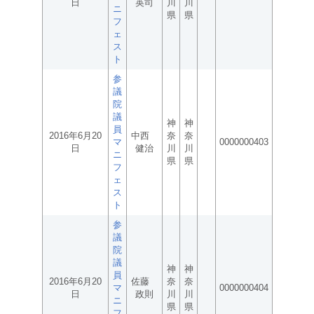
日
英司
川
川
ニ
県
県
フ
ェ
ス
ト
参
議
院
議
神
神
員
2016年6月20
中西
奈
奈
マ
0000000403
日
健治
川
川
ニ
県
県
フ
ェ
ス
ト
参
議
院
議
神
神
員
2016年6月20
佐藤
奈
奈
マ
0000000404
日
政則
川
川
ニ
県
県
フ