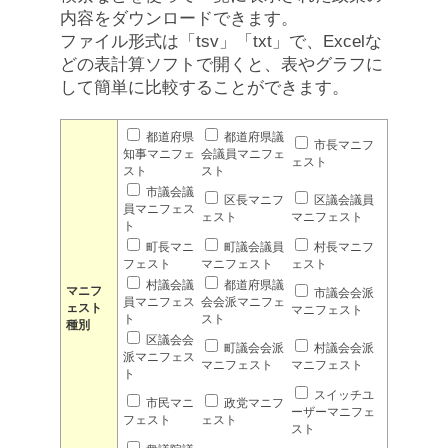
内容をダウンロードできます。
ファイル形式は「tsv」「txt」で、Excelな
どの表計算ソフトで開くと、表やグラフに
して簡単に比較することができます。
都道府県
都道府県議
市長マニフ
知事マニフェ
会議員マニフェ
ェスト
スト
スト
市議会議
区長マニフ
区議会議員
員マニフェス
ェスト
マニフェスト
ト
町長マニ
町議会議員
村長マニフ
フェスト
マニフェスト
ェスト
村議会議
都道府県議
マニフ
市議会会派
員マニフェス
会会派マニフェ
ェスト
マニフェスト
ト
スト
種別
区議会会
町議会会派
村議会会派
派マニフェス
マニフェスト
マニフェスト
ト
スイッチユ
市民マニ
政党マニフ
ーザーマニフェ
フェスト
ェスト
スト