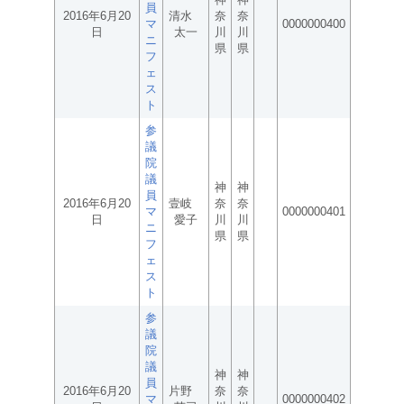
員
2016年6月20
清水
奈
奈
マ
0000000400
日
太一
川
川
ニ
県
県
フ
ェ
ス
ト
参
議
院
議
神
神
員
2016年6月20
壹岐
奈
奈
マ
0000000401
日
愛子
川
川
ニ
県
県
フ
ェ
ス
ト
参
議
院
議
神
神
員
2016年6月20
片野
奈
奈
マ
0000000402