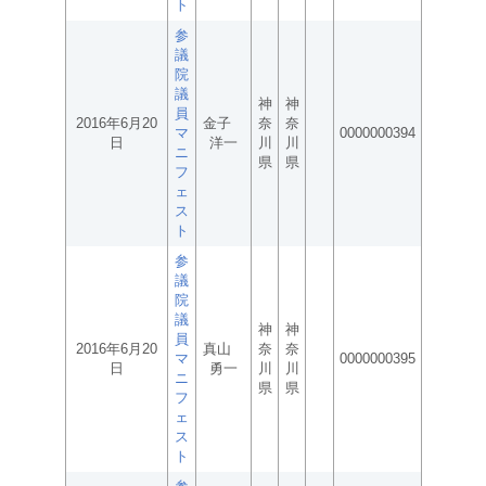
ト
参
議
院
議
神
神
員
2016年6月20
金子
奈
奈
マ
0000000394
日
洋一
川
川
ニ
県
県
フ
ェ
ス
ト
参
議
院
議
神
神
員
2016年6月20
真山
奈
奈
マ
0000000395
日
勇一
川
川
ニ
県
県
フ
ェ
ス
ト