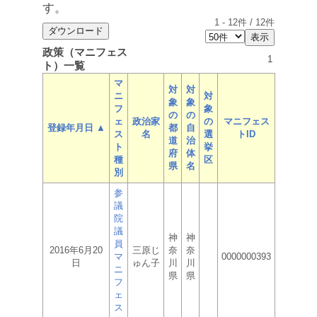
す。
1
-
12
件 /
12
件
政策（マニフェス
1
ト）一覧
マ
対
対
ニ
対
象
象
フ
象
の
の
ェ
政治家
の
マニフェス
登録年月日 ▲
都
自
ス
名
選
トID
道
治
ト
挙
府
体
種
区
県
名
別
参
議
院
議
神
神
員
2016年6月20
三原じ
奈
奈
マ
0000000393
日
ゅん子
川
川
ニ
県
県
フ
ェ
ス