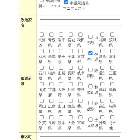
衆議院議
参議院議員
員マニフェス
マニフェスト
ト
政治家
名
山
北海
青森
岩手
宮城
秋田
福島
茨城
形県
道
県
県
県
県
県
県
神
栃木
群馬
埼玉
千葉
東京
新潟
富山
奈川県
県
県
県
県
都
県
県
静
石川
福井
山梨
長野
岐阜
愛知
三重
岡県
都道府
県
県
県
県
県
県
県
県
和
滋賀
京都
大阪
兵庫
奈良
鳥取
島根
歌山県
県
府
府
県
県
県
県
愛
岡山
広島
山口
徳島
香川
高知
福岡
媛県
県
県
県
県
県
県
県
鹿
佐賀
長崎
熊本
大分
宮崎
沖縄
その
児島県
県
県
県
県
県
県
他
市区町