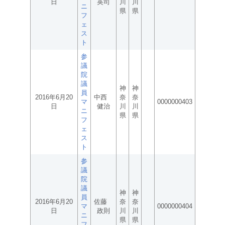
日
英司
川
川
ニ
県
県
フ
ェ
ス
ト
参
議
院
議
神
神
員
2016年6月20
中西
奈
奈
マ
0000000403
日
健治
川
川
ニ
県
県
フ
ェ
ス
ト
参
議
院
議
神
神
員
2016年6月20
佐藤
奈
奈
マ
0000000404
日
政則
川
川
ニ
県
県
フ