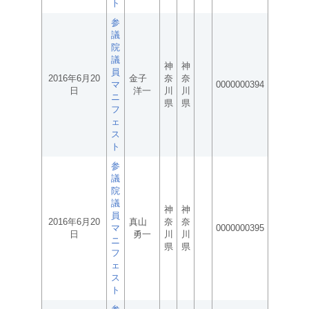
ト
参
議
院
議
神
神
員
2016年6月20
金子
奈
奈
マ
0000000394
日
洋一
川
川
ニ
県
県
フ
ェ
ス
ト
参
議
院
議
神
神
員
2016年6月20
真山
奈
奈
マ
0000000395
日
勇一
川
川
ニ
県
県
フ
ェ
ス
ト