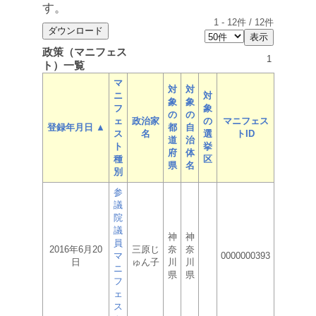
す。
1
-
12
件 /
12
件
政策（マニフェス
1
ト）一覧
マ
対
対
ニ
対
象
象
フ
象
の
の
ェ
政治家
の
マニフェス
登録年月日 ▲
都
自
ス
名
選
トID
道
治
ト
挙
府
体
種
区
県
名
別
参
議
院
議
神
神
員
2016年6月20
三原じ
奈
奈
マ
0000000393
日
ゅん子
川
川
ニ
県
県
フ
ェ
ス