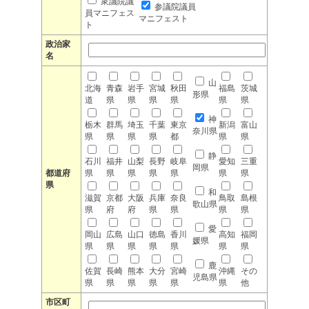
衆議院議
参議院議員
員マニフェス
マニフェスト
ト
政治家
名
山
北海
青森
岩手
宮城
秋田
福島
茨城
形県
道
県
県
県
県
県
県
神
栃木
群馬
埼玉
千葉
東京
新潟
富山
奈川県
県
県
県
県
都
県
県
静
石川
福井
山梨
長野
岐阜
愛知
三重
岡県
都道府
県
県
県
県
県
県
県
県
和
滋賀
京都
大阪
兵庫
奈良
鳥取
島根
歌山県
県
府
府
県
県
県
県
愛
岡山
広島
山口
徳島
香川
高知
福岡
媛県
県
県
県
県
県
県
県
鹿
佐賀
長崎
熊本
大分
宮崎
沖縄
その
児島県
県
県
県
県
県
県
他
市区町