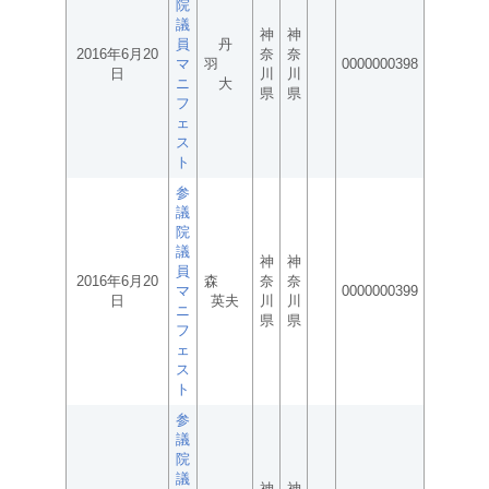
院
議
神
神
員
丹
2016年6月20
奈
奈
マ
羽
0000000398
日
川
川
ニ
大
県
県
フ
ェ
ス
ト
参
議
院
議
神
神
員
2016年6月20
森
奈
奈
マ
0000000399
日
英夫
川
川
ニ
県
県
フ
ェ
ス
ト
参
議
院
議
神
神