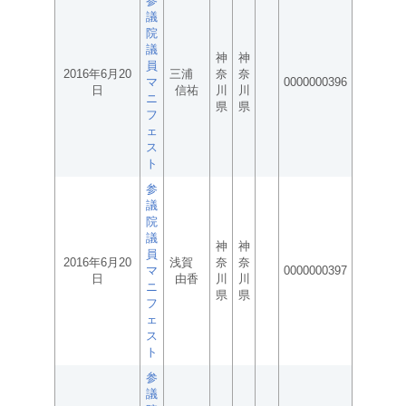
参
議
院
議
神
神
員
2016年6月20
三浦
奈
奈
マ
0000000396
日
信祐
川
川
ニ
県
県
フ
ェ
ス
ト
参
議
院
議
神
神
員
2016年6月20
浅賀
奈
奈
マ
0000000397
日
由香
川
川
ニ
県
県
フ
ェ
ス
ト
参
議