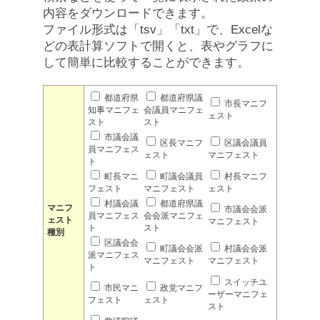
内容をダウンロードできます。
ファイル形式は「tsv」「txt」で、Excelな
どの表計算ソフトで開くと、表やグラフに
して簡単に比較することができます。
都道府県
都道府県議
市長マニフ
知事マニフェ
会議員マニフェ
ェスト
スト
スト
市議会議
区長マニフ
区議会議員
員マニフェス
ェスト
マニフェスト
ト
町長マニ
町議会議員
村長マニフ
フェスト
マニフェスト
ェスト
村議会議
都道府県議
マニフ
市議会会派
員マニフェス
会会派マニフェ
ェスト
マニフェスト
ト
スト
種別
区議会会
町議会会派
村議会会派
派マニフェス
マニフェスト
マニフェスト
ト
スイッチユ
市民マニ
政党マニフ
ーザーマニフェ
フェスト
ェスト
スト