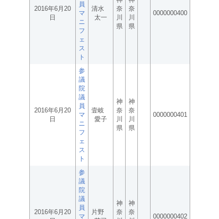
員
2016年6月20
清水
奈
奈
マ
0000000400
日
太一
川
川
ニ
県
県
フ
ェ
ス
ト
参
議
院
議
神
神
員
2016年6月20
壹岐
奈
奈
マ
0000000401
日
愛子
川
川
ニ
県
県
フ
ェ
ス
ト
参
議
院
議
神
神
員
2016年6月20
片野
奈
奈
マ
0000000402