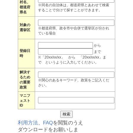
村名、
※同名の自治体は、都道府県とあわせて検索
都道府
することで分けて探すことができます。
県名
対象の
※都道府県、政令市や合併で選挙区が分かれ
選挙区
ている場合
から
登録日
まで
時
※「20xx/xx/xx」 から 「20xx/xx/xx」ま
で というように入力してください。
解決す
るため
※関心のあるキーワード、政策をご記入くだ
の重要
さい。
政策
マニフ
ェスト
ID
利用方法
、
FAQ
を閲覧のうえ
ダウンロードをお願いしま