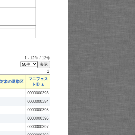
1
-
12
件 /
12
件
1
マニフェス
対象の選挙区
トID ▲
0000000393
0000000394
0000000395
0000000396
0000000397