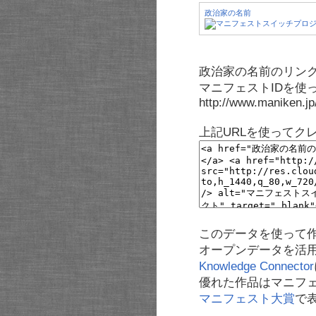
政治家の名前
政治家の名前のリンク
マニフェストIDを使
http://www.maniken.j
上記URLを使ってク
このデータを使って
オープンデータを活
Knowledge Connector
優れた作品はマニフ
マニフェスト大賞
で