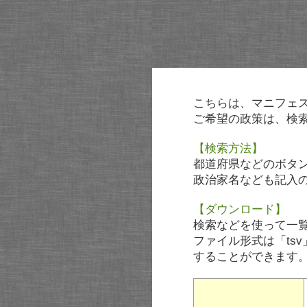
こちらは、マニフェ
ご希望の政策は、検
【検索方法】
都道府県などのボタ
政治家名なども記入
【ダウンロード】
検索などを使って一
ファイル形式は「tsv
することができます