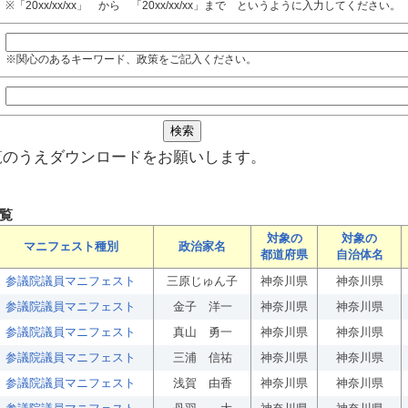
※「20xx/xx/xx」 から 「20xx/xx/xx」まで というように入力してください。
※関心のあるキーワード、政策をご記入ください。
覧のうえダウンロードをお願いします。
覧
対象の
対象の
マニフェスト種別
政治家名
都道府県
自治体名
参議院議員マニフェスト
三原じゅん子
神奈川県
神奈川県
参議院議員マニフェスト
金子 洋一
神奈川県
神奈川県
参議院議員マニフェスト
真山 勇一
神奈川県
神奈川県
参議院議員マニフェスト
三浦 信祐
神奈川県
神奈川県
参議院議員マニフェスト
浅賀 由香
神奈川県
神奈川県