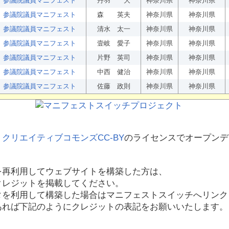
参議院議員マニフェスト
丹羽 大
神奈川県
神奈川県
参議院議員マニフェスト
森 英夫
神奈川県
神奈川県
参議院議員マニフェスト
清水 太一
神奈川県
神奈川県
参議院議員マニフェスト
壹岐 愛子
神奈川県
神奈川県
参議院議員マニフェスト
片野 英司
神奈川県
神奈川県
参議院議員マニフェスト
中西 健治
神奈川県
神奈川県
参議院議員マニフェスト
佐藤 政則
神奈川県
神奈川県
、
クリエイティブコモンズCC-BY
のライセンスでオープンデ
を再利用してウェブサイトを構築した方は、
クレジットを掲載してください。
タを利用して構築した場合はマニフェストスイッチへリンク
あれば下記のようにクレジットの表記をお願いいたします。