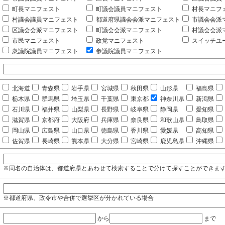
町長マニフェスト
町議会議員マニフェスト
村長マニフ
村議会議員マニフェスト
都道府県議会会派マニフェスト
市議会会派
区議会会派マニフェスト
町議会会派マニフェスト
村議会会派
市民マニフェスト
政党マニフェスト
スイッチユ
衆議院議員マニフェスト
参議院議員マニフェスト
北海道
青森県
岩手県
宮城県
秋田県
山形県
福島県
栃木県
群馬県
埼玉県
千葉県
東京都
神奈川県
新潟県
石川県
福井県
山梨県
長野県
岐阜県
静岡県
愛知県
滋賀県
京都府
大阪府
兵庫県
奈良県
和歌山県
鳥取県
岡山県
広島県
山口県
徳島県
香川県
愛媛県
高知県
佐賀県
長崎県
熊本県
大分県
宮崎県
鹿児島県
沖縄県
※同名の自治体は、都道府県とあわせて検索することで分けて探すことができま
※都道府県、政令市や合併で選挙区が分かれている場合
から
まで