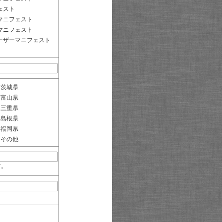
ェスト
マニフェスト
マニフェスト
ーザーマニフェスト
茨城県
富山県
三重県
島根県
福岡県
その他
す。