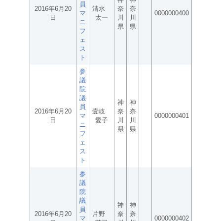
員
2016年6月20
清水
奈
奈
マ
0000000400
日
太一
川
川
ニ
県
県
フ
ェ
ス
ト
参
議
院
議
神
神
員
2016年6月20
壹岐
奈
奈
マ
0000000401
日
愛子
川
川
ニ
県
県
フ
ェ
ス
ト
参
議
院
議
神
神
員
2016年6月20
片野
奈
奈
マ
0000000402