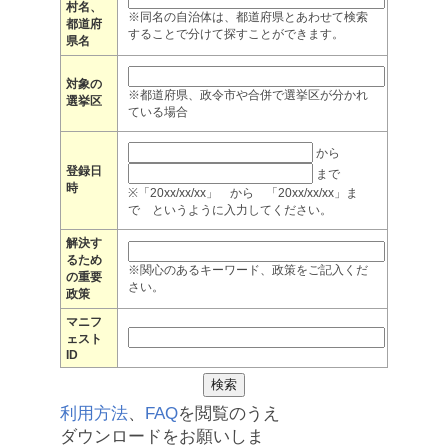
村名、
※同名の自治体は、都道府県とあわせて検索
都道府
することで分けて探すことができます。
県名
対象の
※都道府県、政令市や合併で選挙区が分かれ
選挙区
ている場合
から
登録日
まで
時
※「20xx/xx/xx」 から 「20xx/xx/xx」ま
で というように入力してください。
解決す
るため
※関心のあるキーワード、政策をご記入くだ
の重要
さい。
政策
マニフ
ェスト
ID
利用方法
、
FAQ
を閲覧のうえ
ダウンロードをお願いしま