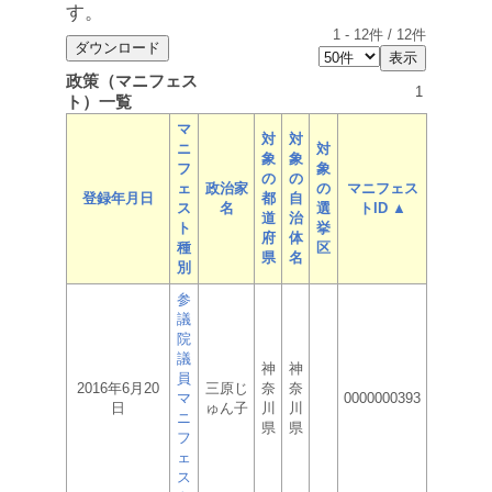
す。
1
-
12
件 /
12
件
政策（マニフェス
1
ト）一覧
マ
対
対
ニ
対
象
象
フ
象
の
の
ェ
政治家
の
マニフェス
登録年月日
都
自
ス
名
選
トID ▲
道
治
ト
挙
府
体
種
区
県
名
別
参
議
院
議
神
神
員
2016年6月20
三原じ
奈
奈
マ
0000000393
日
ゅん子
川
川
ニ
県
県
フ
ェ
ス