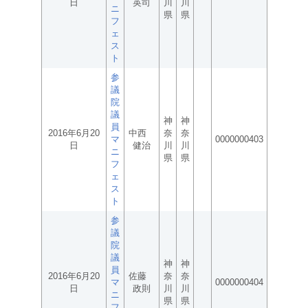
日
英司
川
川
ニ
県
県
フ
ェ
ス
ト
参
議
院
議
神
神
員
2016年6月20
中西
奈
奈
マ
0000000403
日
健治
川
川
ニ
県
県
フ
ェ
ス
ト
参
議
院
議
神
神
員
2016年6月20
佐藤
奈
奈
マ
0000000404
日
政則
川
川
ニ
県
県
フ