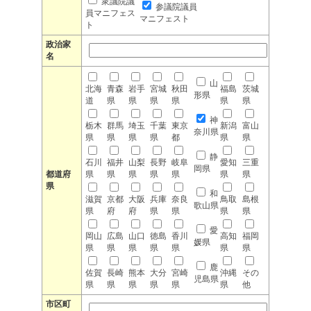
衆議院議
参議院議員
員マニフェス
マニフェスト
ト
政治家
名
山
北海
青森
岩手
宮城
秋田
福島
茨城
形県
道
県
県
県
県
県
県
神
栃木
群馬
埼玉
千葉
東京
新潟
富山
奈川県
県
県
県
県
都
県
県
静
石川
福井
山梨
長野
岐阜
愛知
三重
岡県
都道府
県
県
県
県
県
県
県
県
和
滋賀
京都
大阪
兵庫
奈良
鳥取
島根
歌山県
県
府
府
県
県
県
県
愛
岡山
広島
山口
徳島
香川
高知
福岡
媛県
県
県
県
県
県
県
県
鹿
佐賀
長崎
熊本
大分
宮崎
沖縄
その
児島県
県
県
県
県
県
県
他
市区町