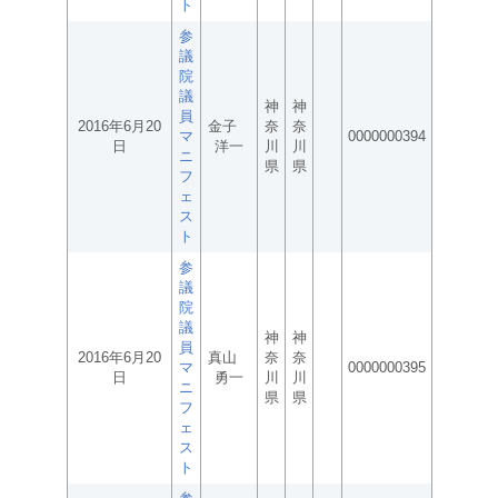
ト
参
議
院
議
神
神
員
2016年6月20
金子
奈
奈
マ
0000000394
日
洋一
川
川
ニ
県
県
フ
ェ
ス
ト
参
議
院
議
神
神
員
2016年6月20
真山
奈
奈
マ
0000000395
日
勇一
川
川
ニ
県
県
フ
ェ
ス
ト