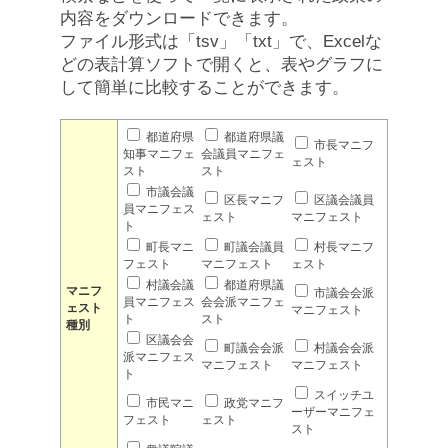
内容をダウンロードできます。
ファイル形式は「tsv」「txt」で、Excelな
どの表計算ソフトで開くと、表やグラフに
して簡単に比較することができます。
都道府県
都道府県議
市長マニフ
知事マニフェ
会議員マニフェ
ェスト
スト
スト
市議会議
区長マニフ
区議会議員
員マニフェス
ェスト
マニフェスト
ト
町長マニ
町議会議員
村長マニフ
フェスト
マニフェスト
ェスト
村議会議
都道府県議
マニフ
市議会会派
員マニフェス
会会派マニフェ
ェスト
マニフェスト
ト
スト
種別
区議会会
町議会会派
村議会会派
派マニフェス
マニフェスト
マニフェスト
ト
スイッチユ
市民マニ
政党マニフ
ーザーマニフェ
フェスト
ェスト
スト