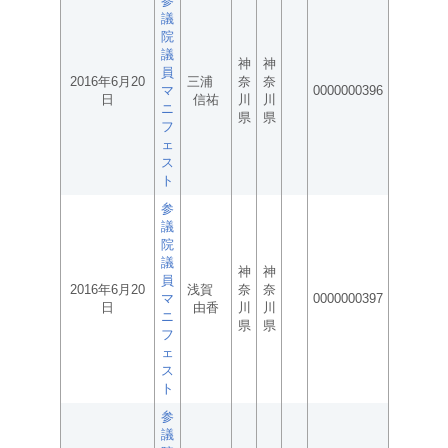
参
議
院
議
神
神
員
2016年6月20
三浦
奈
奈
マ
0000000396
日
信祐
川
川
ニ
県
県
フ
ェ
ス
ト
参
議
院
議
神
神
員
2016年6月20
浅賀
奈
奈
マ
0000000397
日
由香
川
川
ニ
県
県
フ
ェ
ス
ト
参
議