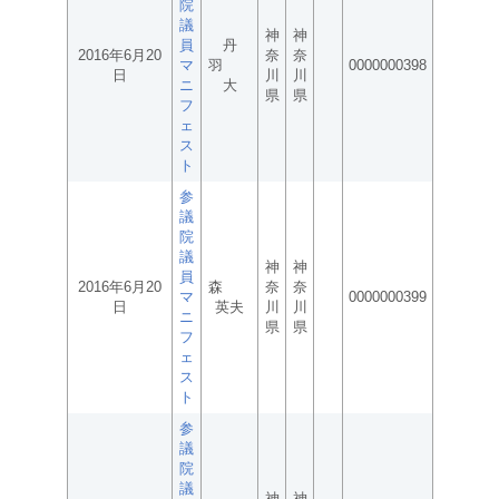
院
議
神
神
員
丹
2016年6月20
奈
奈
マ
羽
0000000398
日
川
川
ニ
大
県
県
フ
ェ
ス
ト
参
議
院
議
神
神
員
2016年6月20
森
奈
奈
マ
0000000399
日
英夫
川
川
ニ
県
県
フ
ェ
ス
ト
参
議
院
議
神
神