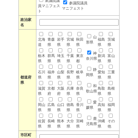
衆議院議
参議院議員
員マニフェス
マニフェスト
ト
政治家
名
山
北海
青森
岩手
宮城
秋田
福島
茨城
形県
道
県
県
県
県
県
県
神
栃木
群馬
埼玉
千葉
東京
新潟
富山
奈川県
県
県
県
県
都
県
県
静
石川
福井
山梨
長野
岐阜
愛知
三重
岡県
都道府
県
県
県
県
県
県
県
県
和
滋賀
京都
大阪
兵庫
奈良
鳥取
島根
歌山県
県
府
府
県
県
県
県
愛
岡山
広島
山口
徳島
香川
高知
福岡
媛県
県
県
県
県
県
県
県
鹿
佐賀
長崎
熊本
大分
宮崎
沖縄
その
児島県
県
県
県
県
県
県
他
市区町