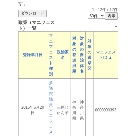
す。
1
-
12
件 /
12
件
政策（マニフェス
1
ト）一覧
マ
対
対
ニ
対
象
象
フ
象
の
の
ェ
政治家
の
マニフェス
登録年月日
都
自
ス
名
選
トID ▲
道
治
ト
挙
府
体
種
区
県
名
別
参
議
院
議
神
神
員
2016年6月20
三原じ
奈
奈
マ
0000000393
日
ゅん子
川
川
ニ
県
県
フ
ェ
ス