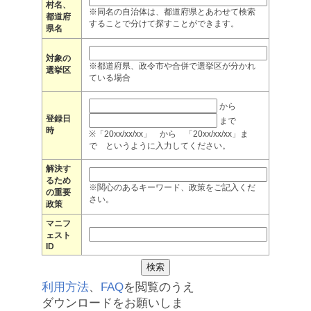
村名、
※同名の自治体は、都道府県とあわせて検索
都道府
することで分けて探すことができます。
県名
対象の
※都道府県、政令市や合併で選挙区が分かれ
選挙区
ている場合
から
登録日
まで
時
※「20xx/xx/xx」 から 「20xx/xx/xx」ま
で というように入力してください。
解決す
るため
※関心のあるキーワード、政策をご記入くだ
の重要
さい。
政策
マニフ
ェスト
ID
利用方法
、
FAQ
を閲覧のうえ
ダウンロードをお願いしま