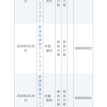
日
英司
川
川
ニ
県
県
フ
ェ
ス
ト
参
議
院
議
神
神
員
2016年6月20
中西
奈
奈
マ
0000000403
日
健治
川
川
ニ
県
県
フ
ェ
ス
ト
参
議
院
議
神
神
員
2016年6月20
佐藤
奈
奈
マ
0000000404
日
政則
川
川
ニ
県
県
フ