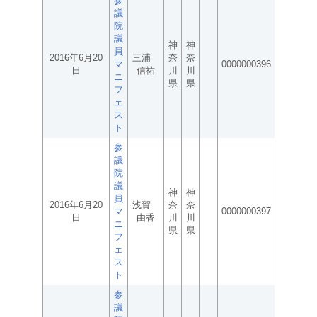
参
議
院
議
神
神
員
2016年6月20
三浦
奈
奈
マ
0000000396
日
信祐
川
川
ニ
県
県
フ
ェ
ス
ト
参
議
院
議
神
神
員
2016年6月20
浅賀
奈
奈
マ
0000000397
日
由香
川
川
ニ
県
県
フ
ェ
ス
ト
参
議