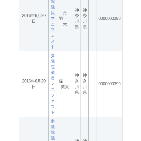
院
議
神
神
員
丹
2016年6月20
奈
奈
マ
羽
0000000398
日
川
川
ニ
大
県
県
フ
ェ
ス
ト
参
議
院
議
神
神
員
2016年6月20
森
奈
奈
マ
0000000399
日
英夫
川
川
ニ
県
県
フ
ェ
ス
ト
参
議
院
議
神
神