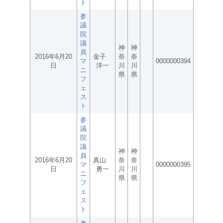
ト
参
議
院
議
神
神
員
2016年6月20
金子
奈
奈
マ
0000000394
日
洋一
川
川
ニ
県
県
フ
ェ
ス
ト
参
議
院
議
神
神
員
2016年6月20
真山
奈
奈
マ
0000000395
日
勇一
川
川
ニ
県
県
フ
ェ
ス
ト