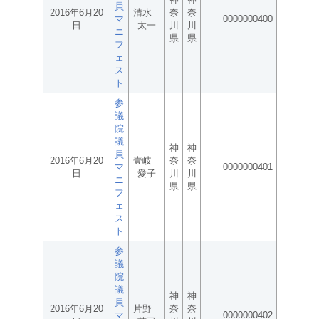
員
2016年6月20
清水
奈
奈
マ
0000000400
日
太一
川
川
ニ
県
県
フ
ェ
ス
ト
参
議
院
議
神
神
員
2016年6月20
壹岐
奈
奈
マ
0000000401
日
愛子
川
川
ニ
県
県
フ
ェ
ス
ト
参
議
院
議
神
神
員
2016年6月20
片野
奈
奈
マ
0000000402