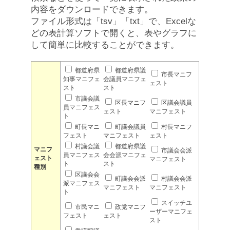
内容をダウンロードできます。
ファイル形式は「tsv」「txt」で、Excelな
どの表計算ソフトで開くと、表やグラフに
して簡単に比較することができます。
都道府県
都道府県議
市長マニフ
知事マニフェ
会議員マニフェ
ェスト
スト
スト
市議会議
区長マニフ
区議会議員
員マニフェス
ェスト
マニフェスト
ト
町長マニ
町議会議員
村長マニフ
フェスト
マニフェスト
ェスト
村議会議
都道府県議
マニフ
市議会会派
員マニフェス
会会派マニフェ
ェスト
マニフェスト
ト
スト
種別
区議会会
町議会会派
村議会会派
派マニフェス
マニフェスト
マニフェスト
ト
スイッチユ
市民マニ
政党マニフ
ーザーマニフェ
フェスト
ェスト
スト