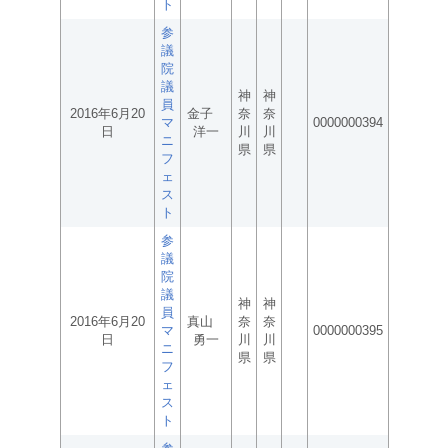
ト
参
議
院
議
神
神
員
2016年6月20
金子
奈
奈
マ
0000000394
日
洋一
川
川
ニ
県
県
フ
ェ
ス
ト
参
議
院
議
神
神
員
2016年6月20
真山
奈
奈
マ
0000000395
日
勇一
川
川
ニ
県
県
フ
ェ
ス
ト