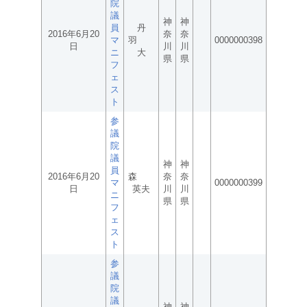
院
議
神
神
員
丹
2016年6月20
奈
奈
マ
羽
0000000398
日
川
川
ニ
大
県
県
フ
ェ
ス
ト
参
議
院
議
神
神
員
2016年6月20
森
奈
奈
マ
0000000399
日
英夫
川
川
ニ
県
県
フ
ェ
ス
ト
参
議
院
議
神
神