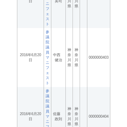
日
英司
川
川
ニ
県
県
フ
ェ
ス
ト
参
議
院
議
神
神
員
2016年6月20
中西
奈
奈
マ
0000000403
日
健治
川
川
ニ
県
県
フ
ェ
ス
ト
参
議
院
議
神
神
員
2016年6月20
佐藤
奈
奈
マ
0000000404
日
政則
川
川
ニ
県
県
フ