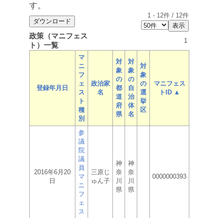
す。
1
-
12
件 /
12
件
政策（マニフェス
1
ト）一覧
マ
対
対
ニ
対
象
象
フ
象
の
の
ェ
政治家
の
マニフェス
登録年月日
都
自
ス
名
選
トID ▲
道
治
ト
挙
府
体
種
区
県
名
別
参
議
院
議
神
神
員
2016年6月20
三原じ
奈
奈
マ
0000000393
日
ゅん子
川
川
ニ
県
県
フ
ェ
ス