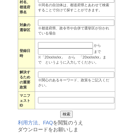
村名、
※同名の自治体は、都道府県とあわせて検索
都道府
することで分けて探すことができます。
県名
対象の
※都道府県、政令市や合併で選挙区が分かれ
選挙区
ている場合
から
登録日
まで
時
※「20xx/xx/xx」 から 「20xx/xx/xx」ま
で というように入力してください。
解決す
るため
※関心のあるキーワード、政策をご記入くだ
の重要
さい。
政策
マニフ
ェスト
ID
利用方法
、
FAQ
を閲覧のうえ
ダウンロードをお願いしま