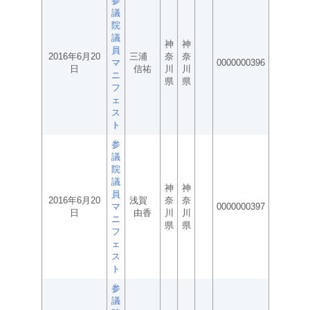
参
議
院
議
神
神
員
2016年6月20
三浦
奈
奈
マ
0000000396
日
信祐
川
川
ニ
県
県
フ
ェ
ス
ト
参
議
院
議
神
神
員
2016年6月20
浅賀
奈
奈
マ
0000000397
日
由香
川
川
ニ
県
県
フ
ェ
ス
ト
参
議