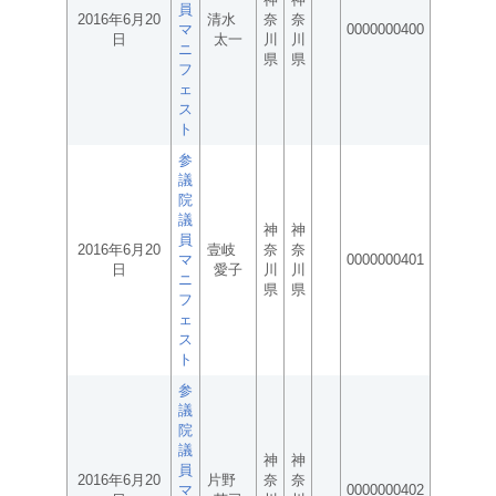
員
2016年6月20
清水
奈
奈
マ
0000000400
日
太一
川
川
ニ
県
県
フ
ェ
ス
ト
参
議
院
議
神
神
員
2016年6月20
壹岐
奈
奈
マ
0000000401
日
愛子
川
川
ニ
県
県
フ
ェ
ス
ト
参
議
院
議
神
神
員
2016年6月20
片野
奈
奈
マ
0000000402