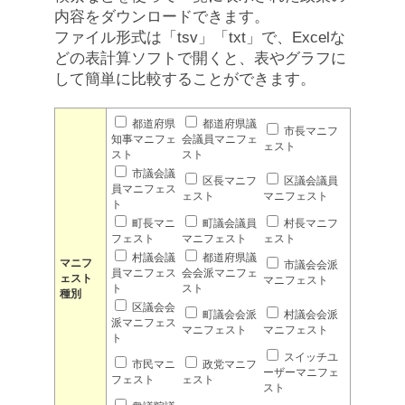
内容をダウンロードできます。
ファイル形式は「tsv」「txt」で、Excelな
どの表計算ソフトで開くと、表やグラフに
して簡単に比較することができます。
都道府県
都道府県議
市長マニフ
知事マニフェ
会議員マニフェ
ェスト
スト
スト
市議会議
区長マニフ
区議会議員
員マニフェス
ェスト
マニフェスト
ト
町長マニ
町議会議員
村長マニフ
フェスト
マニフェスト
ェスト
村議会議
都道府県議
マニフ
市議会会派
員マニフェス
会会派マニフェ
ェスト
マニフェスト
ト
スト
種別
区議会会
町議会会派
村議会会派
派マニフェス
マニフェスト
マニフェスト
ト
スイッチユ
市民マニ
政党マニフ
ーザーマニフェ
フェスト
ェスト
スト