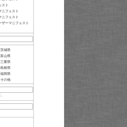
ェスト
マニフェスト
マニフェスト
ーザーマニフェスト
茨城県
富山県
三重県
島根県
福岡県
その他
す。