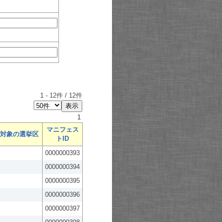
1
-
12
件 /
12
件
1
マニフェス
対象の選挙区
トID
0000000393
0000000394
0000000395
0000000396
0000000397