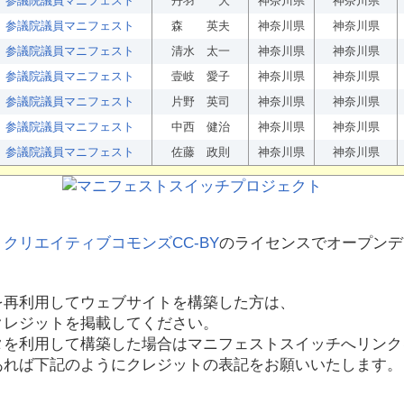
参議院議員マニフェスト
丹羽 大
神奈川県
神奈川県
参議院議員マニフェスト
森 英夫
神奈川県
神奈川県
参議院議員マニフェスト
清水 太一
神奈川県
神奈川県
参議院議員マニフェスト
壹岐 愛子
神奈川県
神奈川県
参議院議員マニフェスト
片野 英司
神奈川県
神奈川県
参議院議員マニフェスト
中西 健治
神奈川県
神奈川県
参議院議員マニフェスト
佐藤 政則
神奈川県
神奈川県
、
クリエイティブコモンズCC-BY
のライセンスでオープンデ
を再利用してウェブサイトを構築した方は、
クレジットを掲載してください。
タを利用して構築した場合はマニフェストスイッチへリンク
あれば下記のようにクレジットの表記をお願いいたします。