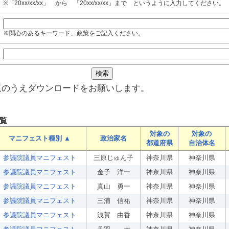
※「20xx/xx/xx」 から 「20xx/xx/xx」まで というように入力してください。
※関心のあるキーワード、政策をご記入ください。
覧のうえダウンロードをお願いします。
覧
対象の
対象の
マニフェスト種別 ▲
政治家名
都道府県
自治体名
参議院議員マニフェスト
三原じゅん子
神奈川県
神奈川県
参議院議員マニフェスト
金子 洋一
神奈川県
神奈川県
参議院議員マニフェスト
真山 勇一
神奈川県
神奈川県
参議院議員マニフェスト
三浦 信祐
神奈川県
神奈川県
参議院議員マニフェスト
浅賀 由香
神奈川県
神奈川県