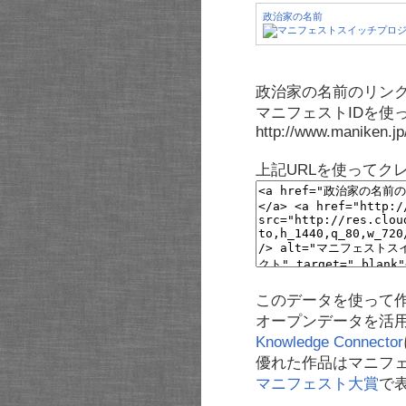
政治家の名前
政治家の名前のリンク
マニフェストIDを使
http://www.maniken.j
上記URLを使ってク
このデータを使って
オープンデータを活
Knowledge Connector
優れた作品はマニフ
マニフェスト大賞
で