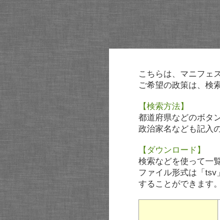
こちらは、マニフェ
ご希望の政策は、検
【検索方法】
都道府県などのボタ
政治家名なども記入
【ダウンロード】
検索などを使って一
ファイル形式は「tsv
することができます