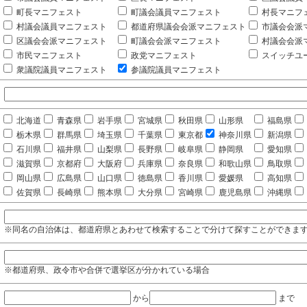
町長マニフェスト
町議会議員マニフェスト
村長マニフ
村議会議員マニフェスト
都道府県議会会派マニフェスト
市議会会派
区議会会派マニフェスト
町議会会派マニフェスト
村議会会派
市民マニフェスト
政党マニフェスト
スイッチユ
衆議院議員マニフェスト
参議院議員マニフェスト
北海道
青森県
岩手県
宮城県
秋田県
山形県
福島県
栃木県
群馬県
埼玉県
千葉県
東京都
神奈川県
新潟県
石川県
福井県
山梨県
長野県
岐阜県
静岡県
愛知県
滋賀県
京都府
大阪府
兵庫県
奈良県
和歌山県
鳥取県
岡山県
広島県
山口県
徳島県
香川県
愛媛県
高知県
佐賀県
長崎県
熊本県
大分県
宮崎県
鹿児島県
沖縄県
※同名の自治体は、都道府県とあわせて検索することで分けて探すことができま
※都道府県、政令市や合併で選挙区が分かれている場合
から
まで