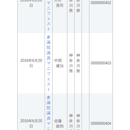
2016年6月20
片野
奈
奈
マ
0000000402
日
英司
川
川
ニ
県
県
フ
ェ
ス
ト
参
議
院
議
神
神
員
2016年6月20
中西
奈
奈
マ
0000000403
日
健治
川
川
ニ
県
県
フ
ェ
ス
ト
参
議
院
議
神
神
員
2016年6月20
佐藤
奈
奈
マ
0000000404
日
政則
川
川
ニ