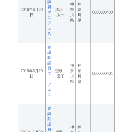
議
神
神
員
2016年6月20
清水
奈
奈
マ
0000000400
日
太一
川
川
ニ
県
県
フ
ェ
ス
ト
参
議
院
議
神
神
員
2016年6月20
壹岐
奈
奈
マ
0000000401
日
愛子
川
川
ニ
県
県
フ
ェ
ス
ト
参
議
院
議
神
神
員