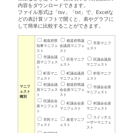
内容をダウンロードできます。
ファイル形式は「tsv」「txt」で、Excelな
どの表計算ソフトで開くと、表やグラフに
して簡単に比較することができます。
都道府県
都道府県議
市長マニフ
知事マニフェ
会議員マニフェ
ェスト
スト
スト
市議会議
区長マニフ
区議会議員
員マニフェス
ェスト
マニフェスト
ト
町長マニ
町議会議員
村長マニフ
フェスト
マニフェスト
ェスト
村議会議
都道府県議
マニフ
市議会会派
員マニフェス
会会派マニフェ
ェスト
マニフェスト
ト
スト
種別
区議会会
町議会会派
村議会会派
派マニフェス
マニフェスト
マニフェスト
ト
スイッチユ
市民マニ
政党マニフ
ーザーマニフェ
フェスト
ェスト
スト