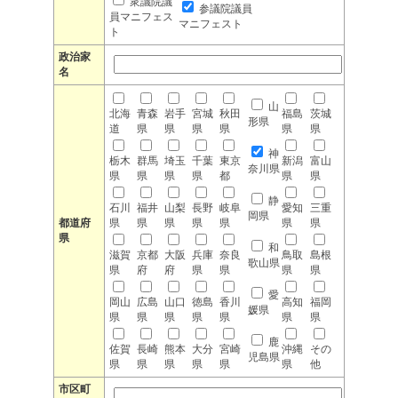
衆議院議
参議院議員
員マニフェス
マニフェスト
ト
政治家
名
山
北海
青森
岩手
宮城
秋田
福島
茨城
形県
道
県
県
県
県
県
県
神
栃木
群馬
埼玉
千葉
東京
新潟
富山
奈川県
県
県
県
県
都
県
県
静
石川
福井
山梨
長野
岐阜
愛知
三重
岡県
都道府
県
県
県
県
県
県
県
県
和
滋賀
京都
大阪
兵庫
奈良
鳥取
島根
歌山県
県
府
府
県
県
県
県
愛
岡山
広島
山口
徳島
香川
高知
福岡
媛県
県
県
県
県
県
県
県
鹿
佐賀
長崎
熊本
大分
宮崎
沖縄
その
児島県
県
県
県
県
県
県
他
市区町