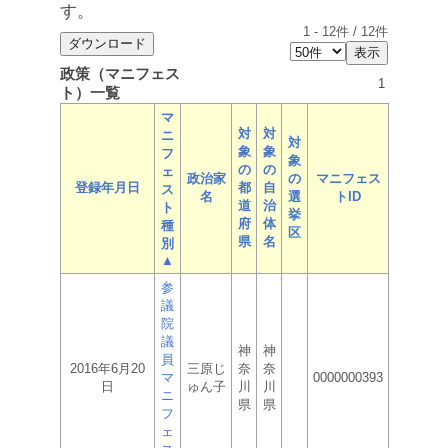
す。
1
-
12
件 /
12
件
政策（マニフェス
1
ト）一覧
マ
対
対
ニ
対
象
象
フ
象
の
の
ェ
政治家
の
マニフェス
登録年月日
都
自
ス
名
選
トID
道
治
ト
挙
府
体
種
区
県
名
別
▲
参
議
院
議
神
神
員
2016年6月20
三原じ
奈
奈
マ
0000000393
日
ゅん子
川
川
ニ
県
県
フ
ェ