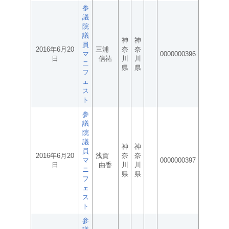
参
議
院
議
神
神
員
2016年6月20
三浦
奈
奈
マ
0000000396
日
信祐
川
川
ニ
県
県
フ
ェ
ス
ト
参
議
院
議
神
神
員
2016年6月20
浅賀
奈
奈
マ
0000000397
日
由香
川
川
ニ
県
県
フ
ェ
ス
ト
参