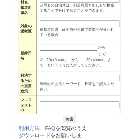
村名、
※同名の自治体は、都道府県とあわせて検索
都道府
することで分けて探すことができます。
県名
対象の
※都道府県、政令市や合併で選挙区が分かれ
選挙区
ている場合
から
登録日
まで
時
※「20xx/xx/xx」 から 「20xx/xx/xx」ま
で というように入力してください。
解決す
るため
※関心のあるキーワード、政策をご記入くだ
の重要
さい。
政策
マニフ
ェスト
ID
利用方法
、
FAQ
を閲覧のうえ
ダウンロードをお願いしま