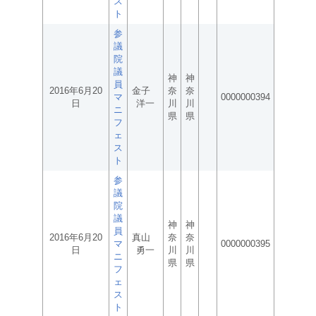
ス
ト
参
議
院
議
神
神
員
2016年6月20
金子
奈
奈
マ
0000000394
日
洋一
川
川
ニ
県
県
フ
ェ
ス
ト
参
議
院
議
神
神
員
2016年6月20
真山
奈
奈
マ
0000000395
日
勇一
川
川
ニ
県
県
フ
ェ
ス
ト