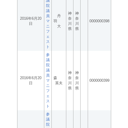
議
院
議
神
神
員
丹
2016年6月20
奈
奈
マ
羽
0000000398
日
川
川
ニ
大
県
県
フ
ェ
ス
ト
参
議
院
議
神
神
員
2016年6月20
森
奈
奈
マ
0000000399
日
英夫
川
川
ニ
県
県
フ
ェ
ス
ト
参
議
院