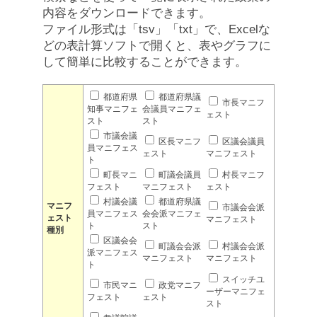
内容をダウンロードできます。
ファイル形式は「tsv」「txt」で、Excelな
どの表計算ソフトで開くと、表やグラフに
して簡単に比較することができます。
都道府県
都道府県議
市長マニフ
知事マニフェ
会議員マニフェ
ェスト
スト
スト
市議会議
区長マニフ
区議会議員
員マニフェス
ェスト
マニフェスト
ト
町長マニ
町議会議員
村長マニフ
フェスト
マニフェスト
ェスト
村議会議
都道府県議
マニフ
市議会会派
員マニフェス
会会派マニフェ
ェスト
マニフェスト
ト
スト
種別
区議会会
町議会会派
村議会会派
派マニフェス
マニフェスト
マニフェスト
ト
スイッチユ
市民マニ
政党マニフ
ーザーマニフェ
フェスト
ェスト
スト