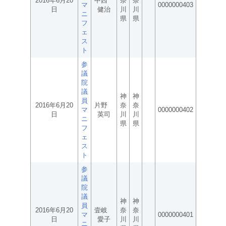
2016年6月20
中西
奈
奈
マ
0000000403
日
健治
川
川
ニ
県
県
フ
ェ
ス
ト
参
議
院
議
神
神
員
2016年6月20
片野
奈
奈
マ
0000000402
日
英司
川
川
ニ
県
県
フ
ェ
ス
ト
参
議
院
議
神
神
員
2016年6月20
壹岐
奈
奈
マ
0000000401
日
愛子
川
川
ニ