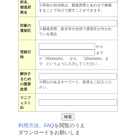
村名、
※同名の自治体は、都道府県とあわせて検索
都道府
することで分けて探すことができます。
県名
対象の
※都道府県、政令市や合併で選挙区が分かれ
選挙区
ている場合
から
登録日
まで
時
※「20xx/xx/xx」 から 「20xx/xx/xx」ま
で というように入力してください。
解決す
るため
※関心のあるキーワード、政策をご記入くだ
の重要
さい。
政策
マニフ
ェスト
ID
利用方法
、
FAQ
を閲覧のうえ
ダウンロードをお願いしま