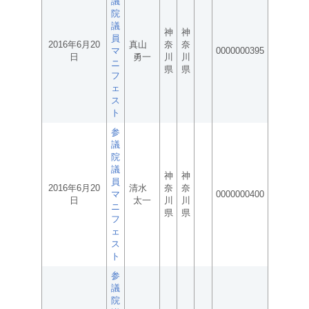
議
院
議
神
神
員
2016年6月20
真山
奈
奈
マ
0000000395
日
勇一
川
川
ニ
県
県
フ
ェ
ス
ト
参
議
院
議
神
神
員
2016年6月20
清水
奈
奈
マ
0000000400
日
太一
川
川
ニ
県
県
フ
ェ
ス
ト
参
議
院