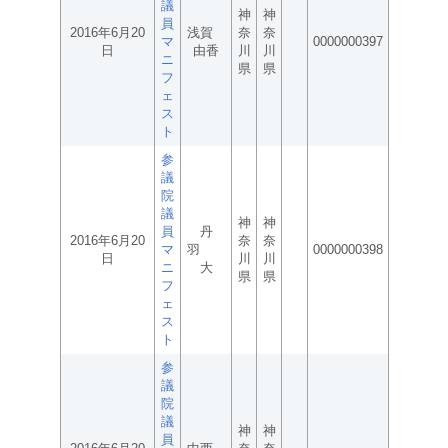
議
神
神
員
2016年6月20
浅賀
奈
奈
マ
0000000397
日
由香
川
川
ニ
県
県
フ
ェ
ス
ト
参
議
院
議
神
神
員
丹
2016年6月20
奈
奈
マ
羽
0000000398
日
川
川
ニ
大
県
県
フ
ェ
ス
ト
参
議
院
議
神
神
員