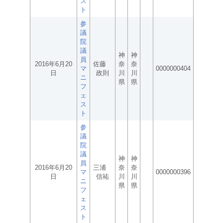
ス
ト
参
議
院
議
神
神
員
2016年6月20
佐藤
奈
奈
マ
0000000404
日
政則
川
川
ニ
県
県
フ
ェ
ス
ト
参
議
院
議
神
神
員
2016年6月20
三浦
奈
奈
マ
0000000396
日
信祐
川
川
ニ
県
県
フ
ェ
ス
ト