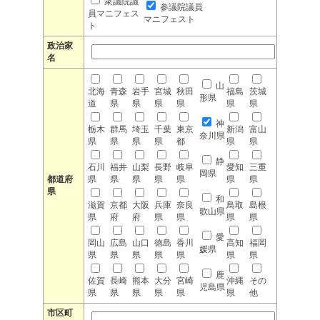
衆議院議
参議院議員
員マニフェス
マニフェスト
ト
政治家
名
山
北海
青森
岩手
宮城
秋田
福島
茨城
形県
道
県
県
県
県
県
県
神
栃木
群馬
埼玉
千葉
東京
新潟
富山
奈川県
県
県
県
県
都
県
県
静
石川
福井
山梨
長野
岐阜
愛知
三重
岡県
都道府
県
県
県
県
県
県
県
県
和
滋賀
京都
大阪
兵庫
奈良
鳥取
島根
歌山県
県
府
府
県
県
県
県
愛
岡山
広島
山口
徳島
香川
高知
福岡
媛県
県
県
県
県
県
県
県
鹿
佐賀
長崎
熊本
大分
宮崎
沖縄
その
児島県
県
県
県
県
県
県
他
市区町