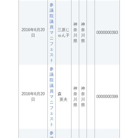
参
議
院
議
神
神
員
2016年6月20
三原じ
奈
奈
マ
0000000393
日
ゅん子
川
川
ニ
県
県
フ
ェ
ス
ト
参
議
院
議
神
神
員
2016年6月20
森
奈
奈
マ
0000000399
日
英夫
川
川
ニ
県
県
フ
ェ
ス
ト
参