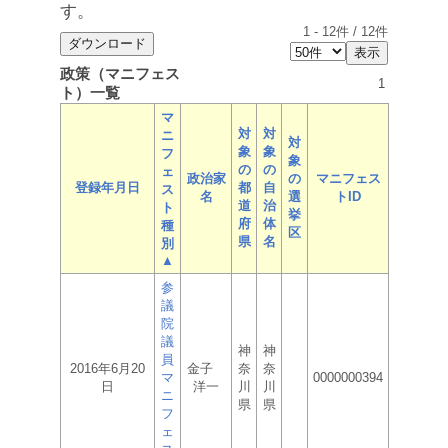
す。
1
-
12
件 /
12
件
政策（マニフェス
1
ト）一覧
マ
対
対
ニ
対
象
象
フ
象
の
の
ェ
政治家
の
マニフェス
登録年月日
都
自
ス
名
選
トID
道
治
ト
挙
府
体
種
区
県
名
別
▲
参
議
院
議
神
神
員
2016年6月20
金子
奈
奈
マ
0000000394
日
洋一
川
川
ニ
県
県
フ
ェ