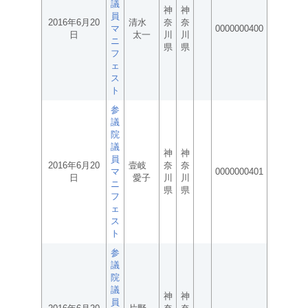
議
神
神
員
2016年6月20
清水
奈
奈
マ
0000000400
日
太一
川
川
ニ
県
県
フ
ェ
ス
ト
参
議
院
議
神
神
員
2016年6月20
壹岐
奈
奈
マ
0000000401
日
愛子
川
川
ニ
県
県
フ
ェ
ス
ト
参
議
院
議
神
神
員