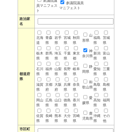
衆議院議
参議院議員
員マニフェス
マニフェスト
ト
政治家
名
山
北海
青森
岩手
宮城
秋田
福島
茨城
形県
道
県
県
県
県
県
県
神
栃木
群馬
埼玉
千葉
東京
新潟
富山
奈川県
県
県
県
県
都
県
県
静
石川
福井
山梨
長野
岐阜
愛知
三重
岡県
都道府
県
県
県
県
県
県
県
県
和
滋賀
京都
大阪
兵庫
奈良
鳥取
島根
歌山県
県
府
府
県
県
県
県
愛
岡山
広島
山口
徳島
香川
高知
福岡
媛県
県
県
県
県
県
県
県
鹿
佐賀
長崎
熊本
大分
宮崎
沖縄
その
児島県
県
県
県
県
県
県
他
市区町