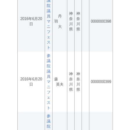
議
院
議
神
神
員
丹
2016年6月20
奈
奈
マ
羽
0000000398
日
川
川
ニ
大
県
県
フ
ェ
ス
ト
参
議
院
議
神
神
員
2016年6月20
森
奈
奈
マ
0000000399
日
英夫
川
川
ニ
県
県
フ
ェ
ス
ト
参
議
院