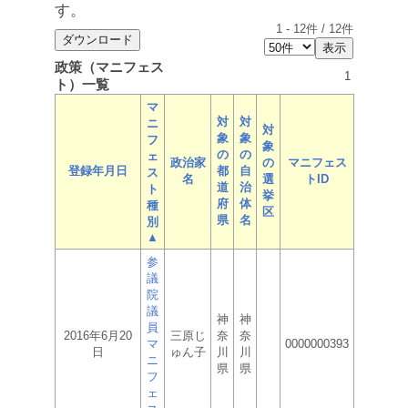
す。
1
-
12
件 /
12
件
政策（マニフェス
1
ト）一覧
マ
対
対
ニ
対
象
象
フ
象
の
の
ェ
政治家
の
マニフェス
登録年月日
都
自
ス
名
選
トID
道
治
ト
挙
府
体
種
区
県
名
別
▲
参
議
院
議
神
神
員
2016年6月20
三原じ
奈
奈
マ
0000000393
日
ゅん子
川
川
ニ
県
県
フ
ェ