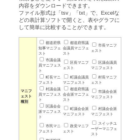
内容をダウンロードできます。
ファイル形式は「tsv」「txt」で、Excelな
どの表計算ソフトで開くと、表やグラフに
して簡単に比較することができます。
都道府県
都道府県議
市長マニフ
知事マニフェ
会議員マニフェ
ェスト
スト
スト
市議会議
区長マニフ
区議会議員
員マニフェス
ェスト
マニフェスト
ト
町長マニ
町議会議員
村長マニフ
フェスト
マニフェスト
ェスト
村議会議
都道府県議
マニフ
市議会会派
員マニフェス
会会派マニフェ
ェスト
マニフェスト
ト
スト
種別
区議会会
町議会会派
村議会会派
派マニフェス
マニフェスト
マニフェスト
ト
スイッチユ
市民マニ
政党マニフ
ーザーマニフェ
フェスト
ェスト
スト