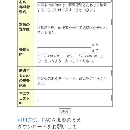
村名、
※同名の自治体は、都道府県とあわせて検索
都道府
することで分けて探すことができます。
県名
対象の
※都道府県、政令市や合併で選挙区が分かれ
選挙区
ている場合
から
登録日
まで
時
※「20xx/xx/xx」 から 「20xx/xx/xx」ま
で というように入力してください。
解決す
るため
※関心のあるキーワード、政策をご記入くだ
の重要
さい。
政策
マニフ
ェスト
ID
利用方法
、
FAQ
を閲覧のうえ
ダウンロードをお願いしま