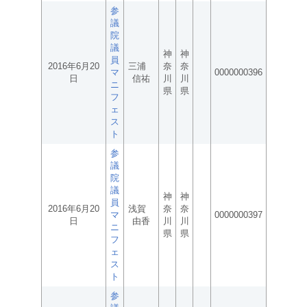
参
議
院
議
神
神
員
2016年6月20
三浦
奈
奈
マ
0000000396
日
信祐
川
川
ニ
県
県
フ
ェ
ス
ト
参
議
院
議
神
神
員
2016年6月20
浅賀
奈
奈
マ
0000000397
日
由香
川
川
ニ
県
県
フ
ェ
ス
ト
参