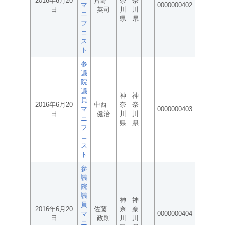
2016年6月20
片野
奈
奈
マ
0000000402
日
英司
川
川
ニ
県
県
フ
ェ
ス
ト
参
議
院
議
神
神
員
2016年6月20
中西
奈
奈
マ
0000000403
日
健治
川
川
ニ
県
県
フ
ェ
ス
ト
参
議
院
議
神
神
員
2016年6月20
佐藤
奈
奈
マ
0000000404
日
政則
川
川
ニ