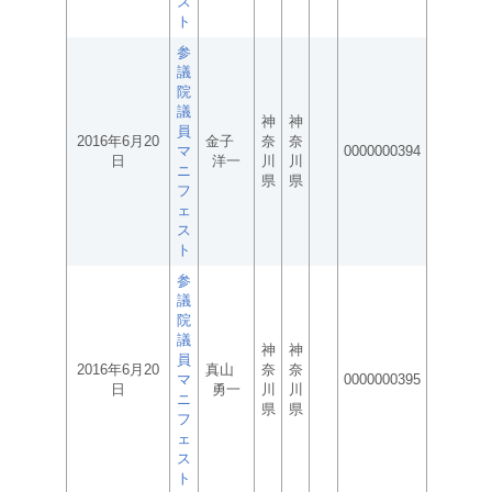
ス
ト
参
議
院
議
神
神
員
2016年6月20
金子
奈
奈
マ
0000000394
日
洋一
川
川
ニ
県
県
フ
ェ
ス
ト
参
議
院
議
神
神
員
2016年6月20
真山
奈
奈
マ
0000000395
日
勇一
川
川
ニ
県
県
フ
ェ
ス
ト