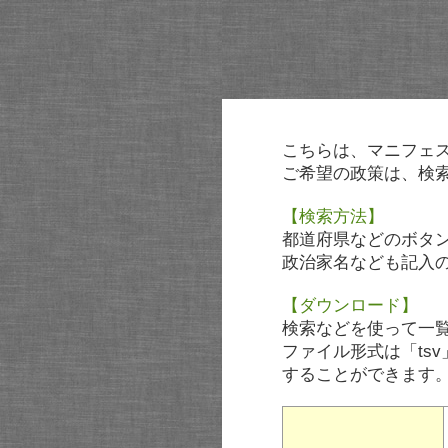
こちらは、マニフェ
ご希望の政策は、検
【検索方法】
都道府県などのボタ
政治家名なども記入
【ダウンロード】
検索などを使って一
ファイル形式は「tsv
することができます