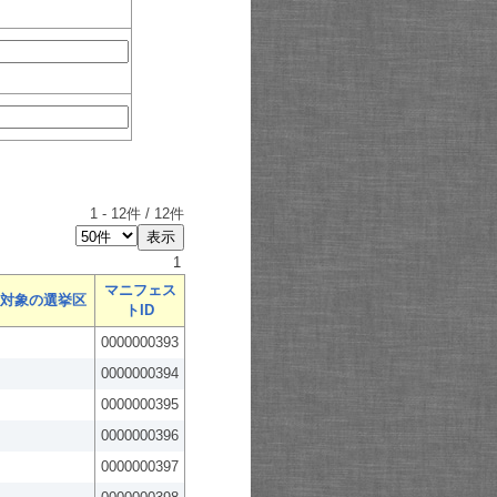
1
-
12
件 /
12
件
1
マニフェス
対象の選挙区
トID
0000000393
0000000394
0000000395
0000000396
0000000397