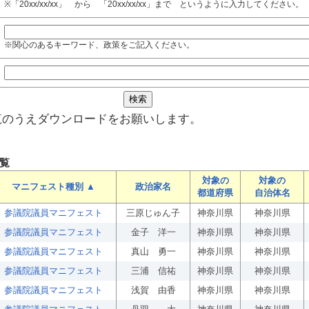
※「20xx/xx/xx」 から 「20xx/xx/xx」まで というように入力してください。
※関心のあるキーワード、政策をご記入ください。
覧のうえダウンロードをお願いします。
覧
対象の
対象の
マニフェスト種別 ▲
政治家名
都道府県
自治体名
参議院議員マニフェスト
三原じゅん子
神奈川県
神奈川県
参議院議員マニフェスト
金子 洋一
神奈川県
神奈川県
参議院議員マニフェスト
真山 勇一
神奈川県
神奈川県
参議院議員マニフェスト
三浦 信祐
神奈川県
神奈川県
参議院議員マニフェスト
浅賀 由香
神奈川県
神奈川県