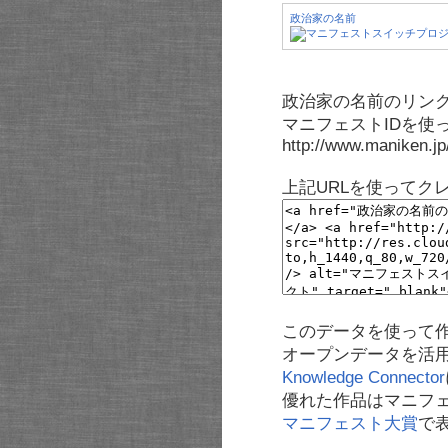
政治家の名前
政治家の名前のリンク
マニフェストIDを使
http://www.maniken.j
上記URLを使ってク
このデータを使って
オープンデータを活
Knowledge Connector
優れた作品はマニフ
マニフェスト大賞
で