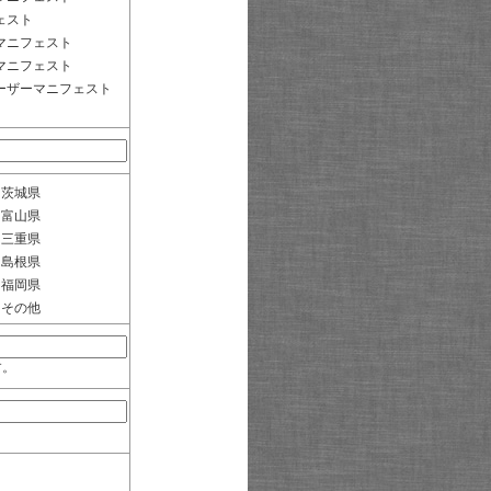
ェスト
マニフェスト
マニフェスト
ーザーマニフェスト
茨城県
富山県
三重県
島根県
福岡県
その他
す。