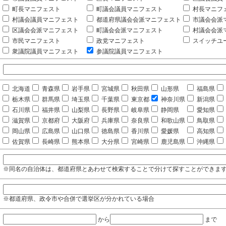
町長マニフェスト
町議会議員マニフェスト
村長マニフ
村議会議員マニフェスト
都道府県議会会派マニフェスト
市議会会派
区議会会派マニフェスト
町議会会派マニフェスト
村議会会派
市民マニフェスト
政党マニフェスト
スイッチユ
衆議院議員マニフェスト
参議院議員マニフェスト
北海道
青森県
岩手県
宮城県
秋田県
山形県
福島県
栃木県
群馬県
埼玉県
千葉県
東京都
神奈川県
新潟県
石川県
福井県
山梨県
長野県
岐阜県
静岡県
愛知県
滋賀県
京都府
大阪府
兵庫県
奈良県
和歌山県
鳥取県
岡山県
広島県
山口県
徳島県
香川県
愛媛県
高知県
佐賀県
長崎県
熊本県
大分県
宮崎県
鹿児島県
沖縄県
※同名の自治体は、都道府県とあわせて検索することで分けて探すことができま
※都道府県、政令市や合併で選挙区が分かれている場合
から
まで