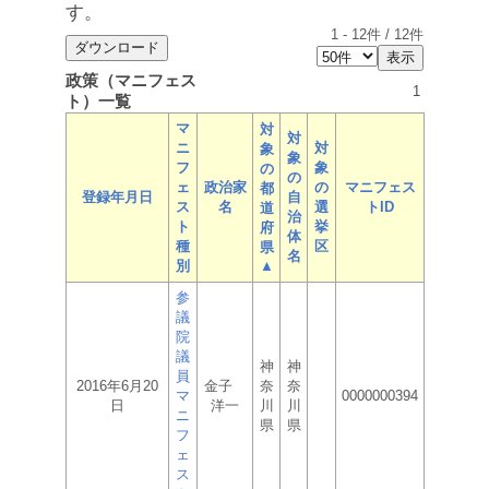
す。
1
-
12
件 /
12
件
政策（マニフェス
1
ト）一覧
マ
対
対
ニ
対
象
象
フ
象
の
の
ェ
政治家
の
マニフェス
都
登録年月日
自
ス
名
選
トID
道
治
ト
挙
府
体
種
区
県
名
別
▲
参
議
院
議
神
神
員
2016年6月20
金子
奈
奈
マ
0000000394
日
洋一
川
川
ニ
県
県
フ
ェ
ス