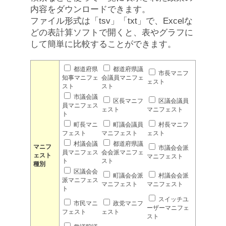
内容をダウンロードできます。
ファイル形式は「tsv」「txt」で、Excelな
どの表計算ソフトで開くと、表やグラフに
して簡単に比較することができます。
都道府県
都道府県議
市長マニフ
知事マニフェ
会議員マニフェ
ェスト
スト
スト
市議会議
区長マニフ
区議会議員
員マニフェス
ェスト
マニフェスト
ト
町長マニ
町議会議員
村長マニフ
フェスト
マニフェスト
ェスト
村議会議
都道府県議
マニフ
市議会会派
員マニフェス
会会派マニフェ
ェスト
マニフェスト
ト
スト
種別
区議会会
町議会会派
村議会会派
派マニフェス
マニフェスト
マニフェスト
ト
スイッチユ
市民マニ
政党マニフ
ーザーマニフェ
フェスト
ェスト
スト