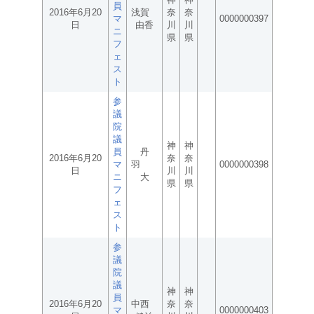
員
2016年6月20
浅賀
奈
奈
マ
0000000397
日
由香
川
川
ニ
県
県
フ
ェ
ス
ト
参
議
院
議
神
神
員
丹
2016年6月20
奈
奈
マ
羽
0000000398
日
川
川
ニ
大
県
県
フ
ェ
ス
ト
参
議
院
議
神
神
員
2016年6月20
中西
奈
奈
マ
0000000403