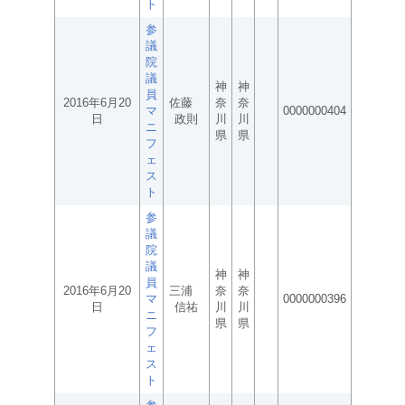
ト
参
議
院
議
神
神
員
2016年6月20
佐藤
奈
奈
マ
0000000404
日
政則
川
川
ニ
県
県
フ
ェ
ス
ト
参
議
院
議
神
神
員
2016年6月20
三浦
奈
奈
マ
0000000396
日
信祐
川
川
ニ
県
県
フ
ェ
ス
ト