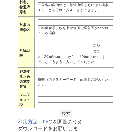
村名、
※同名の自治体は、都道府県とあわせて検索
都道府
することで分けて探すことができます。
県名
対象の
※都道府県、政令市や合併で選挙区が分かれ
選挙区
ている場合
から
登録日
まで
時
※「20xx/xx/xx」 から 「20xx/xx/xx」ま
で というように入力してください。
解決す
るため
※関心のあるキーワード、政策をご記入くだ
の重要
さい。
政策
マニフ
ェスト
ID
利用方法
、
FAQ
を閲覧のうえ
ダウンロードをお願いしま