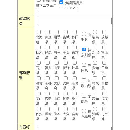
衆議院議
参議院議員
員マニフェス
マニフェスト
ト
政治家
名
山
北海
青森
岩手
宮城
秋田
福島
茨城
形県
道
県
県
県
県
県
県
神
栃木
群馬
埼玉
千葉
東京
新潟
富山
奈川県
県
県
県
県
都
県
県
静
石川
福井
山梨
長野
岐阜
愛知
三重
岡県
都道府
県
県
県
県
県
県
県
県
和
滋賀
京都
大阪
兵庫
奈良
鳥取
島根
歌山県
県
府
府
県
県
県
県
愛
岡山
広島
山口
徳島
香川
高知
福岡
媛県
県
県
県
県
県
県
県
鹿
佐賀
長崎
熊本
大分
宮崎
沖縄
その
児島県
県
県
県
県
県
県
他
市区町