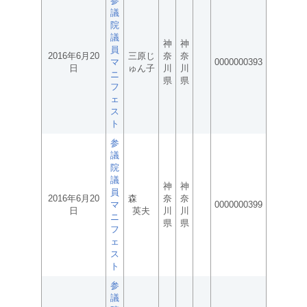
参
議
院
議
神
神
員
2016年6月20
三原じ
奈
奈
マ
0000000393
日
ゅん子
川
川
ニ
県
県
フ
ェ
ス
ト
参
議
院
議
神
神
員
2016年6月20
森
奈
奈
マ
0000000399
日
英夫
川
川
ニ
県
県
フ
ェ
ス
ト
参
議