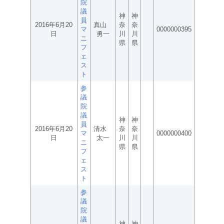
院
議
神
神
員
2016年6月20
真山
奈
奈
マ
0000000395
日
勇一
川
川
ニ
県
県
フ
ェ
ス
ト
参
議
院
議
神
神
員
2016年6月20
清水
奈
奈
マ
0000000400
日
太一
川
川
ニ
県
県
フ
ェ
ス
ト
参
議
院
議
神
神