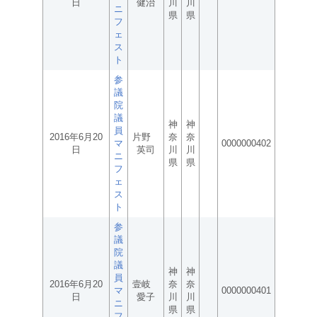
日
健治
川
川
ニ
県
県
フ
ェ
ス
ト
参
議
院
議
神
神
員
2016年6月20
片野
奈
奈
マ
0000000402
日
英司
川
川
ニ
県
県
フ
ェ
ス
ト
参
議
院
議
神
神
員
2016年6月20
壹岐
奈
奈
マ
0000000401
日
愛子
川
川
ニ
県
県
フ