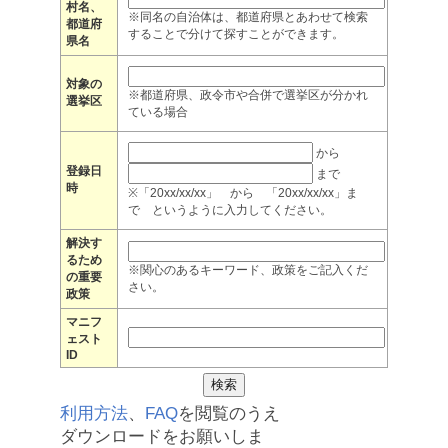
村名、
※同名の自治体は、都道府県とあわせて検索
都道府
することで分けて探すことができます。
県名
対象の
※都道府県、政令市や合併で選挙区が分かれ
選挙区
ている場合
から
登録日
まで
時
※「20xx/xx/xx」 から 「20xx/xx/xx」ま
で というように入力してください。
解決す
るため
※関心のあるキーワード、政策をご記入くだ
の重要
さい。
政策
マニフ
ェスト
ID
利用方法
、
FAQ
を閲覧のうえ
ダウンロードをお願いしま