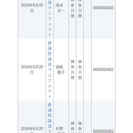
員
2016年6月20
清水
奈
奈
マ
0000000400
日
太一
川
川
ニ
県
県
フ
ェ
ス
ト
参
議
院
議
神
神
員
2016年6月20
壹岐
奈
奈
マ
0000000401
日
愛子
川
川
ニ
県
県
フ
ェ
ス
ト
参
議
院
議
神
神
員
2016年6月20
片野
奈
奈
マ
0000000402