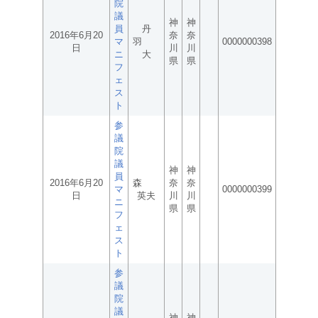
院
議
神
神
員
丹
2016年6月20
奈
奈
マ
羽
0000000398
日
川
川
ニ
大
県
県
フ
ェ
ス
ト
参
議
院
議
神
神
員
2016年6月20
森
奈
奈
マ
0000000399
日
英夫
川
川
ニ
県
県
フ
ェ
ス
ト
参
議
院
議
神
神