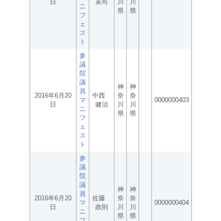
日
英司
川
川
ニ
県
県
フ
ェ
ス
ト
参
議
院
議
神
神
員
2016年6月20
中西
奈
奈
マ
0000000403
日
健治
川
川
ニ
県
県
フ
ェ
ス
ト
参
議
院
議
神
神
員
2016年6月20
佐藤
奈
奈
マ
0000000404
日
政則
川
川
ニ
県
県
フ