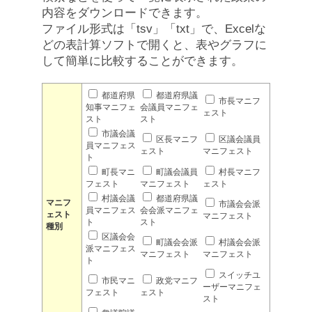
内容をダウンロードできます。
ファイル形式は「tsv」「txt」で、Excelな
どの表計算ソフトで開くと、表やグラフに
して簡単に比較することができます。
都道府県
都道府県議
市長マニフ
知事マニフェ
会議員マニフェ
ェスト
スト
スト
市議会議
区長マニフ
区議会議員
員マニフェス
ェスト
マニフェスト
ト
町長マニ
町議会議員
村長マニフ
フェスト
マニフェスト
ェスト
村議会議
都道府県議
マニフ
市議会会派
員マニフェス
会会派マニフェ
ェスト
マニフェスト
ト
スト
種別
区議会会
町議会会派
村議会会派
派マニフェス
マニフェスト
マニフェスト
ト
スイッチユ
市民マニ
政党マニフ
ーザーマニフェ
フェスト
ェスト
スト