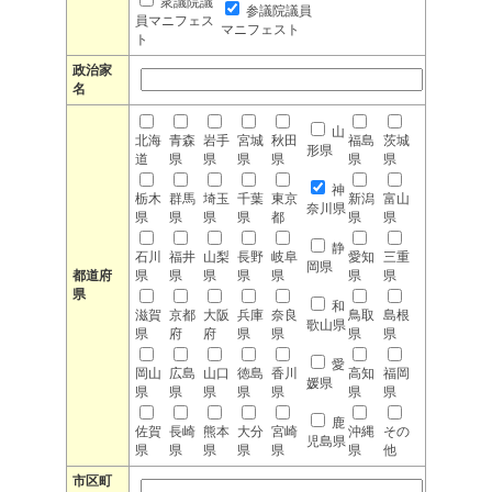
衆議院議
参議院議員
員マニフェス
マニフェスト
ト
政治家
名
山
北海
青森
岩手
宮城
秋田
福島
茨城
形県
道
県
県
県
県
県
県
神
栃木
群馬
埼玉
千葉
東京
新潟
富山
奈川県
県
県
県
県
都
県
県
静
石川
福井
山梨
長野
岐阜
愛知
三重
岡県
都道府
県
県
県
県
県
県
県
県
和
滋賀
京都
大阪
兵庫
奈良
鳥取
島根
歌山県
県
府
府
県
県
県
県
愛
岡山
広島
山口
徳島
香川
高知
福岡
媛県
県
県
県
県
県
県
県
鹿
佐賀
長崎
熊本
大分
宮崎
沖縄
その
児島県
県
県
県
県
県
県
他
市区町