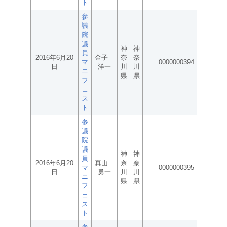
ト
参
議
院
議
神
神
員
2016年6月20
金子
奈
奈
マ
0000000394
日
洋一
川
川
ニ
県
県
フ
ェ
ス
ト
参
議
院
議
神
神
員
2016年6月20
真山
奈
奈
マ
0000000395
日
勇一
川
川
ニ
県
県
フ
ェ
ス
ト