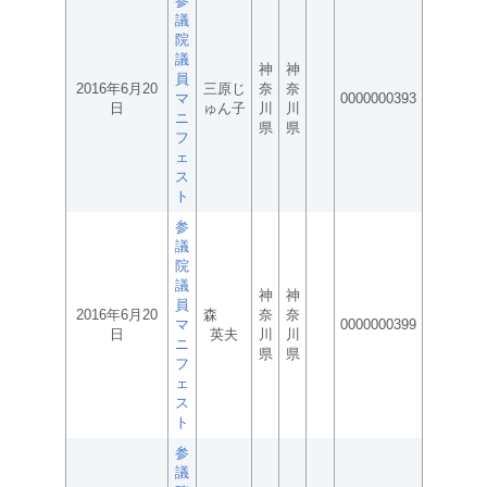
参
議
院
議
神
神
員
2016年6月20
三原じ
奈
奈
マ
0000000393
日
ゅん子
川
川
ニ
県
県
フ
ェ
ス
ト
参
議
院
議
神
神
員
2016年6月20
森
奈
奈
マ
0000000399
日
英夫
川
川
ニ
県
県
フ
ェ
ス
ト
参
議