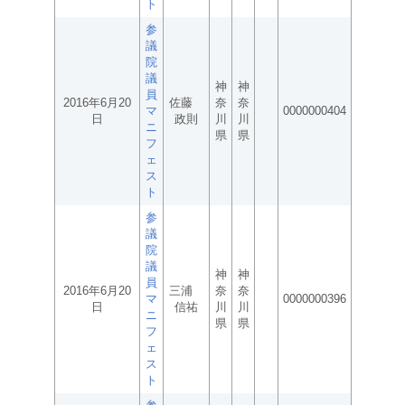
ト
参
議
院
議
神
神
員
2016年6月20
佐藤
奈
奈
マ
0000000404
日
政則
川
川
ニ
県
県
フ
ェ
ス
ト
参
議
院
議
神
神
員
2016年6月20
三浦
奈
奈
マ
0000000396
日
信祐
川
川
ニ
県
県
フ
ェ
ス
ト