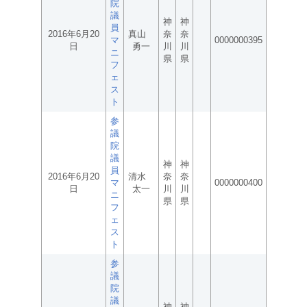
院
議
神
神
員
2016年6月20
真山
奈
奈
マ
0000000395
日
勇一
川
川
ニ
県
県
フ
ェ
ス
ト
参
議
院
議
神
神
員
2016年6月20
清水
奈
奈
マ
0000000400
日
太一
川
川
ニ
県
県
フ
ェ
ス
ト
参
議
院
議
神
神