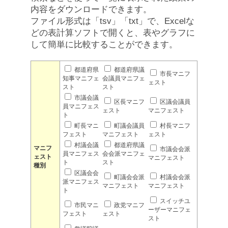
内容をダウンロードできます。
ファイル形式は「tsv」「txt」で、Excelな
どの表計算ソフトで開くと、表やグラフに
して簡単に比較することができます。
都道府県
都道府県議
市長マニフ
知事マニフェ
会議員マニフェ
ェスト
スト
スト
市議会議
区長マニフ
区議会議員
員マニフェス
ェスト
マニフェスト
ト
町長マニ
町議会議員
村長マニフ
フェスト
マニフェスト
ェスト
村議会議
都道府県議
マニフ
市議会会派
員マニフェス
会会派マニフェ
ェスト
マニフェスト
ト
スト
種別
区議会会
町議会会派
村議会会派
派マニフェス
マニフェスト
マニフェスト
ト
スイッチユ
市民マニ
政党マニフ
ーザーマニフェ
フェスト
ェスト
スト