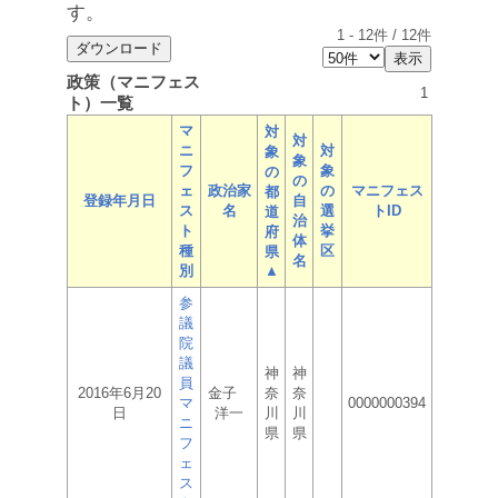
す。
1
-
12
件 /
12
件
政策（マニフェス
1
ト）一覧
マ
対
対
ニ
対
象
象
フ
象
の
の
ェ
政治家
の
マニフェス
都
登録年月日
自
ス
名
選
トID
道
治
ト
挙
府
体
種
区
県
名
別
▲
参
議
院
議
神
神
員
2016年6月20
金子
奈
奈
マ
0000000394
日
洋一
川
川
ニ
県
県
フ
ェ
ス