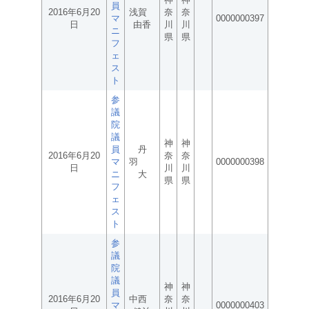
員
2016年6月20
浅賀
奈
奈
マ
0000000397
日
由香
川
川
ニ
県
県
フ
ェ
ス
ト
参
議
院
議
神
神
員
丹
2016年6月20
奈
奈
マ
羽
0000000398
日
川
川
ニ
大
県
県
フ
ェ
ス
ト
参
議
院
議
神
神
員
2016年6月20
中西
奈
奈
マ
0000000403