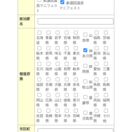
衆議院議
参議院議員
員マニフェス
マニフェスト
ト
政治家
名
山
北海
青森
岩手
宮城
秋田
福島
茨城
形県
道
県
県
県
県
県
県
神
栃木
群馬
埼玉
千葉
東京
新潟
富山
奈川県
県
県
県
県
都
県
県
静
石川
福井
山梨
長野
岐阜
愛知
三重
岡県
都道府
県
県
県
県
県
県
県
県
和
滋賀
京都
大阪
兵庫
奈良
鳥取
島根
歌山県
県
府
府
県
県
県
県
愛
岡山
広島
山口
徳島
香川
高知
福岡
媛県
県
県
県
県
県
県
県
鹿
佐賀
長崎
熊本
大分
宮崎
沖縄
その
児島県
県
県
県
県
県
県
他
市区町