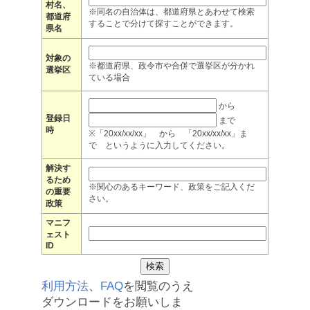
村名、
※同名の自治体は、都道府県とあわせて検索
都道府
することで分けて探すことができます。
県名
対象の
※都道府県、政令市や合併で選挙区が分かれ
選挙区
ている場合
から
登録日
まで
時
※「20xx/xx/xx」 から 「20xx/xx/xx」ま
で というように入力してください。
解決す
るため
※関心のあるキーワード、政策をご記入くだ
の重要
さい。
政策
マニフ
ェスト
ID
利用方法
、
FAQ
を閲覧のうえ
ダウンロードをお願いしま