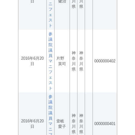
日
健治
川
川
ニ
県
県
フ
ェ
ス
ト
参
議
院
議
神
神
員
2016年6月20
片野
奈
奈
マ
0000000402
日
英司
川
川
ニ
県
県
フ
ェ
ス
ト
参
議
院
議
神
神
員
2016年6月20
壹岐
奈
奈
マ
0000000401
日
愛子
川
川
ニ
県
県
フ