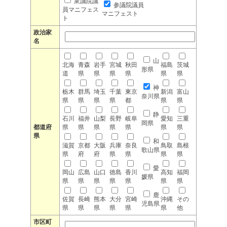
衆議院議
参議院議員
員マニフェス
マニフェスト
ト
政治家
名
山
北海
青森
岩手
宮城
秋田
福島
茨城
形県
道
県
県
県
県
県
県
神
栃木
群馬
埼玉
千葉
東京
新潟
富山
奈川県
県
県
県
県
都
県
県
静
石川
福井
山梨
長野
岐阜
愛知
三重
岡県
都道府
県
県
県
県
県
県
県
県
和
滋賀
京都
大阪
兵庫
奈良
鳥取
島根
歌山県
県
府
府
県
県
県
県
愛
岡山
広島
山口
徳島
香川
高知
福岡
媛県
県
県
県
県
県
県
県
鹿
佐賀
長崎
熊本
大分
宮崎
沖縄
その
児島県
県
県
県
県
県
県
他
市区町