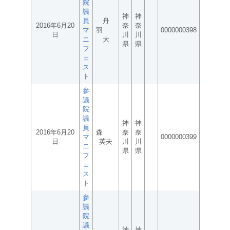
院
議
神
神
員
丹
2016年6月20
奈
奈
マ
羽
0000000398
日
川
川
ニ
大
県
県
フ
ェ
ス
ト
参
議
院
議
神
神
員
2016年6月20
森
奈
奈
マ
0000000399
日
英夫
川
川
ニ
県
県
フ
ェ
ス
ト
参
議
院
議
神
神