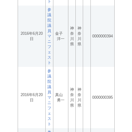
ト
参
議
院
議
神
神
員
2016年6月20
金子
奈
奈
マ
0000000394
日
洋一
川
川
ニ
県
県
フ
ェ
ス
ト
参
議
院
議
神
神
員
2016年6月20
真山
奈
奈
マ
0000000395
日
勇一
川
川
ニ
県
県
フ
ェ
ス
ト