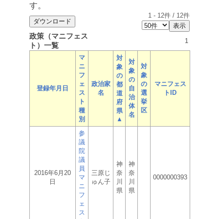
す。
1
-
12
件 /
12
件
政策（マニフェス
1
ト）一覧
マ
対
対
ニ
対
象
象
フ
象
の
の
ェ
政治家
の
マニフェス
都
登録年月日
自
ス
名
選
トID
道
治
ト
挙
府
体
種
区
県
名
別
▲
参
議
院
議
神
神
員
2016年6月20
三原じ
奈
奈
マ
0000000393
日
ゅん子
川
川
ニ
県
県
フ
ェ
ス