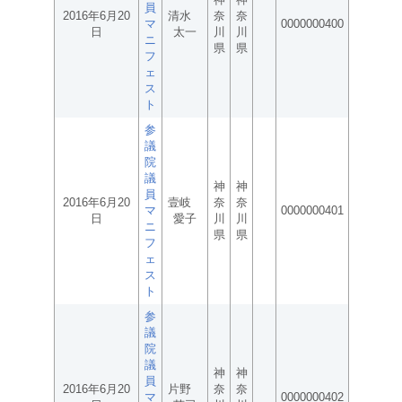
員
2016年6月20
清水
奈
奈
マ
0000000400
日
太一
川
川
ニ
県
県
フ
ェ
ス
ト
参
議
院
議
神
神
員
2016年6月20
壹岐
奈
奈
マ
0000000401
日
愛子
川
川
ニ
県
県
フ
ェ
ス
ト
参
議
院
議
神
神
員
2016年6月20
片野
奈
奈
マ
0000000402