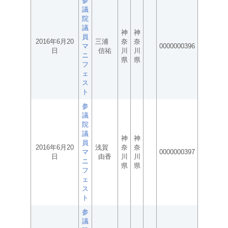
参
議
院
議
神
神
員
2016年6月20
三浦
奈
奈
マ
0000000396
日
信祐
川
川
ニ
県
県
フ
ェ
ス
ト
参
議
院
議
神
神
員
2016年6月20
浅賀
奈
奈
マ
0000000397
日
由香
川
川
ニ
県
県
フ
ェ
ス
ト
参
議