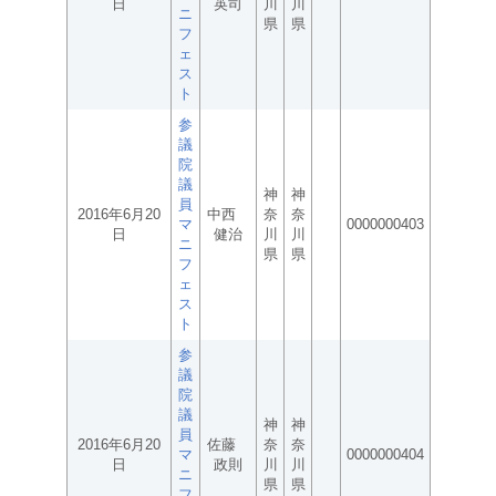
日
英司
川
川
ニ
県
県
フ
ェ
ス
ト
参
議
院
議
神
神
員
2016年6月20
中西
奈
奈
マ
0000000403
日
健治
川
川
ニ
県
県
フ
ェ
ス
ト
参
議
院
議
神
神
員
2016年6月20
佐藤
奈
奈
マ
0000000404
日
政則
川
川
ニ
県
県
フ