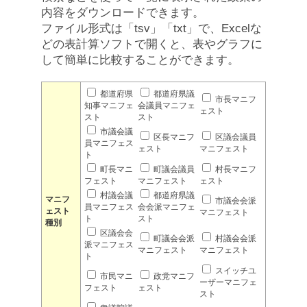
内容をダウンロードできます。
ファイル形式は「tsv」「txt」で、Excelな
どの表計算ソフトで開くと、表やグラフに
して簡単に比較することができます。
都道府県
都道府県議
市長マニフ
知事マニフェ
会議員マニフェ
ェスト
スト
スト
市議会議
区長マニフ
区議会議員
員マニフェス
ェスト
マニフェスト
ト
町長マニ
町議会議員
村長マニフ
フェスト
マニフェスト
ェスト
村議会議
都道府県議
マニフ
市議会会派
員マニフェス
会会派マニフェ
ェスト
マニフェスト
ト
スト
種別
区議会会
町議会会派
村議会会派
派マニフェス
マニフェスト
マニフェスト
ト
スイッチユ
市民マニ
政党マニフ
ーザーマニフェ
フェスト
ェスト
スト