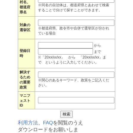
村名、
※同名の自治体は、都道府県とあわせて検索
都道府
することで分けて探すことができます。
県名
対象の
※都道府県、政令市や合併で選挙区が分かれ
選挙区
ている場合
から
登録日
まで
時
※「20xx/xx/xx」 から 「20xx/xx/xx」ま
で というように入力してください。
解決す
るため
※関心のあるキーワード、政策をご記入くだ
の重要
さい。
政策
マニフ
ェスト
ID
利用方法
、
FAQ
を閲覧のうえ
ダウンロードをお願いしま