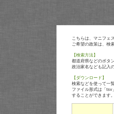
こちらは、マニフェ
ご希望の政策は、検
【検索方法】
都道府県などのボタ
政治家名なども記入
【ダウンロード】
検索などを使って一
ファイル形式は「tsv
することができます