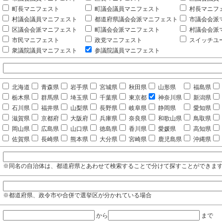
町長マニフェスト
町議会議員マニフェスト
村長マニフ
村議会議員マニフェスト
都道府県議会会派マニフェスト
市議会会派
区議会会派マニフェスト
町議会会派マニフェスト
村議会会派
市民マニフェスト
政党マニフェスト
スイッチユ
衆議院議員マニフェスト
参議院議員マニフェスト
北海道
青森県
岩手県
宮城県
秋田県
山形県
福島県
栃木県
群馬県
埼玉県
千葉県
東京都
神奈川県
新潟県
石川県
福井県
山梨県
長野県
岐阜県
静岡県
愛知県
滋賀県
京都府
大阪府
兵庫県
奈良県
和歌山県
鳥取県
岡山県
広島県
山口県
徳島県
香川県
愛媛県
高知県
佐賀県
長崎県
熊本県
大分県
宮崎県
鹿児島県
沖縄県
※同名の自治体は、都道府県とあわせて検索することで分けて探すことができま
※都道府県、政令市や合併で選挙区が分かれている場合
から
まで