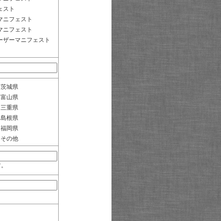
ェスト
マニフェスト
マニフェスト
ーザーマニフェスト
茨城県
富山県
三重県
島根県
福岡県
その他
す。