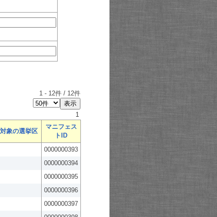
1
-
12
件 /
12
件
1
マニフェス
対象の選挙区
トID
0000000393
0000000394
0000000395
0000000396
0000000397