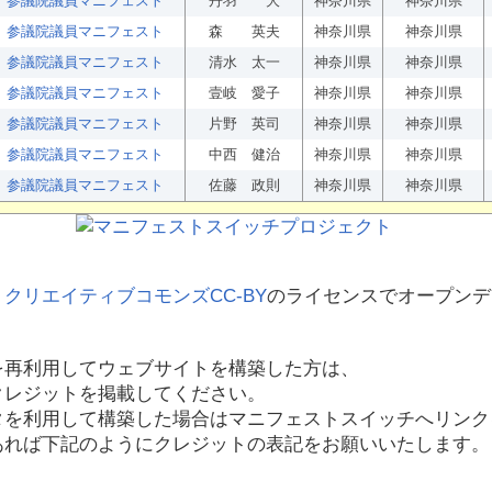
参議院議員マニフェスト
丹羽 大
神奈川県
神奈川県
参議院議員マニフェスト
森 英夫
神奈川県
神奈川県
参議院議員マニフェスト
清水 太一
神奈川県
神奈川県
参議院議員マニフェスト
壹岐 愛子
神奈川県
神奈川県
参議院議員マニフェスト
片野 英司
神奈川県
神奈川県
参議院議員マニフェスト
中西 健治
神奈川県
神奈川県
参議院議員マニフェスト
佐藤 政則
神奈川県
神奈川県
、
クリエイティブコモンズCC-BY
のライセンスでオープンデ
を再利用してウェブサイトを構築した方は、
クレジットを掲載してください。
タを利用して構築した場合はマニフェストスイッチへリンク
あれば下記のようにクレジットの表記をお願いいたします。