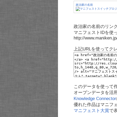
政治家の名前
政治家の名前のリンク
マニフェストIDを使
http://www.maniken.j
上記URLを使ってク
このデータを使って
オープンデータを活
Knowledge Connector
優れた作品はマニフ
マニフェスト大賞
で