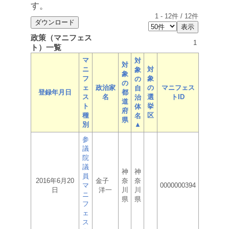
す。
1
-
12
件 /
12
件
政策（マニフェス
1
ト）一覧
マ
対
対
ニ
対
象
象
フ
象
の
の
ェ
政治家
の
マニフェス
自
登録年月日
都
ス
名
選
トID
治
道
ト
挙
体
府
種
区
名
県
別
▲
参
議
院
議
神
神
員
2016年6月20
金子
奈
奈
マ
0000000394
日
洋一
川
川
ニ
県
県
フ
ェ
ス