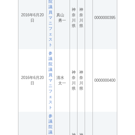
院
議
神
神
員
2016年6月20
真山
奈
奈
マ
0000000395
日
勇一
川
川
ニ
県
県
フ
ェ
ス
ト
参
議
院
議
神
神
員
2016年6月20
清水
奈
奈
マ
0000000400
日
太一
川
川
ニ
県
県
フ
ェ
ス
ト
参
議
院
議
神
神