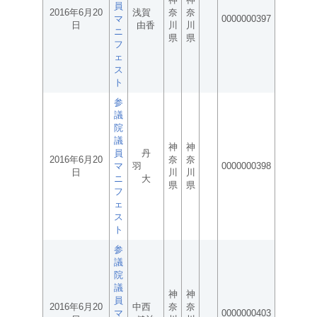
員
2016年6月20
浅賀
奈
奈
マ
0000000397
日
由香
川
川
ニ
県
県
フ
ェ
ス
ト
参
議
院
議
神
神
員
丹
2016年6月20
奈
奈
マ
羽
0000000398
日
川
川
ニ
大
県
県
フ
ェ
ス
ト
参
議
院
議
神
神
員
2016年6月20
中西
奈
奈
マ
0000000403