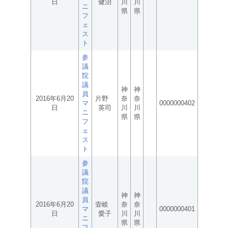
日
健治
川
川
ニ
県
県
フ
ェ
ス
ト
参
議
院
議
神
神
員
2016年6月20
片野
奈
奈
マ
0000000402
日
英司
川
川
ニ
県
県
フ
ェ
ス
ト
参
議
院
議
神
神
員
2016年6月20
壹岐
奈
奈
マ
0000000401
日
愛子
川
川
ニ
県
県
フ