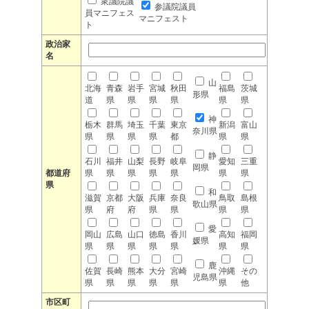
衆議院議
参議院議員
員マニフェス
マニフェスト
ト
政治家
名
山
北海
青森
岩手
宮城
秋田
福島
茨城
形県
道
県
県
県
県
県
県
神
栃木
群馬
埼玉
千葉
東京
新潟
富山
奈川県
県
県
県
県
都
県
県
静
石川
福井
山梨
長野
岐阜
愛知
三重
岡県
都道府
県
県
県
県
県
県
県
県
和
滋賀
京都
大阪
兵庫
奈良
鳥取
島根
歌山県
県
府
府
県
県
県
県
愛
岡山
広島
山口
徳島
香川
高知
福岡
媛県
県
県
県
県
県
県
県
鹿
佐賀
長崎
熊本
大分
宮崎
沖縄
その
児島県
県
県
県
県
県
県
他
市区町