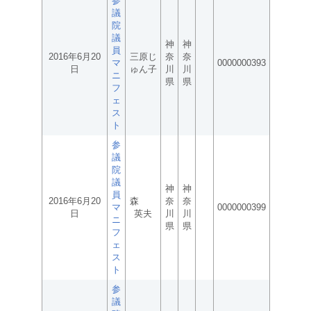
参
議
院
議
神
神
員
2016年6月20
三原じ
奈
奈
マ
0000000393
日
ゅん子
川
川
ニ
県
県
フ
ェ
ス
ト
参
議
院
議
神
神
員
2016年6月20
森
奈
奈
マ
0000000399
日
英夫
川
川
ニ
県
県
フ
ェ
ス
ト
参
議