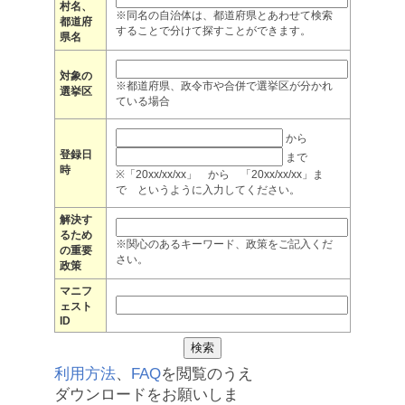
村名、
※同名の自治体は、都道府県とあわせて検索
都道府
することで分けて探すことができます。
県名
対象の
※都道府県、政令市や合併で選挙区が分かれ
選挙区
ている場合
から
登録日
まで
時
※「20xx/xx/xx」 から 「20xx/xx/xx」ま
で というように入力してください。
解決す
るため
※関心のあるキーワード、政策をご記入くだ
の重要
さい。
政策
マニフ
ェスト
ID
利用方法
、
FAQ
を閲覧のうえ
ダウンロードをお願いしま