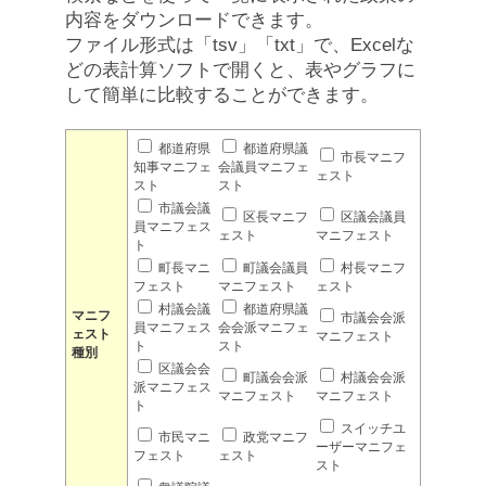
内容をダウンロードできます。
ファイル形式は「tsv」「txt」で、Excelな
どの表計算ソフトで開くと、表やグラフに
して簡単に比較することができます。
都道府県
都道府県議
市長マニフ
知事マニフェ
会議員マニフェ
ェスト
スト
スト
市議会議
区長マニフ
区議会議員
員マニフェス
ェスト
マニフェスト
ト
町長マニ
町議会議員
村長マニフ
フェスト
マニフェスト
ェスト
村議会議
都道府県議
マニフ
市議会会派
員マニフェス
会会派マニフェ
ェスト
マニフェスト
ト
スト
種別
区議会会
町議会会派
村議会会派
派マニフェス
マニフェスト
マニフェスト
ト
スイッチユ
市民マニ
政党マニフ
ーザーマニフェ
フェスト
ェスト
スト