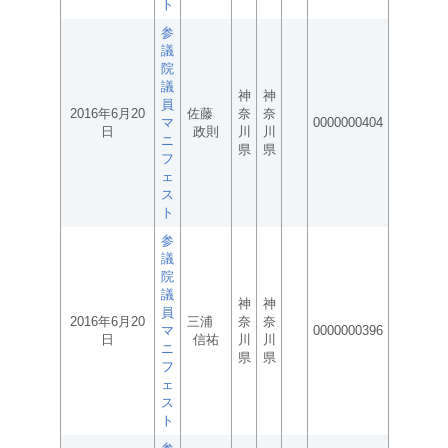
ト
参
議
院
議
神
神
員
2016年6月20
佐藤
奈
奈
マ
0000000404
日
政則
川
川
ニ
県
県
フ
ェ
ス
ト
参
議
院
議
神
神
員
2016年6月20
三浦
奈
奈
マ
0000000396
日
信祐
川
川
ニ
県
県
フ
ェ
ス
ト