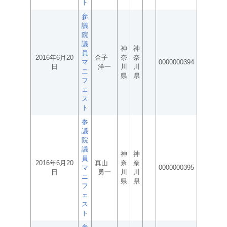
ト
参
議
院
議
神
神
員
2016年6月20
金子
奈
奈
マ
0000000394
日
洋一
川
川
ニ
県
県
フ
ェ
ス
ト
参
議
院
議
神
神
員
2016年6月20
真山
奈
奈
マ
0000000395
日
勇一
川
川
ニ
県
県
フ
ェ
ス
ト