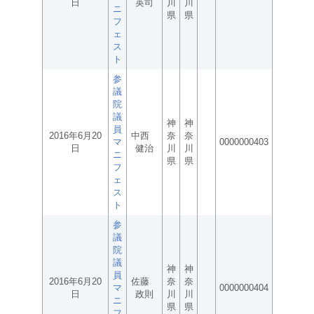
日
英司
川
川
ニ
県
県
フ
ェ
ス
ト
参
議
院
議
神
神
員
2016年6月20
中西
奈
奈
マ
0000000403
日
健治
川
川
ニ
県
県
フ
ェ
ス
ト
参
議
院
議
神
神
員
2016年6月20
佐藤
奈
奈
マ
0000000404
日
政則
川
川
ニ
県
県
フ