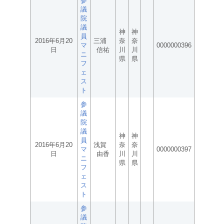
参
議
院
議
神
神
員
2016年6月20
三浦
奈
奈
マ
0000000396
日
信祐
川
川
ニ
県
県
フ
ェ
ス
ト
参
議
院
議
神
神
員
2016年6月20
浅賀
奈
奈
マ
0000000397
日
由香
川
川
ニ
県
県
フ
ェ
ス
ト
参
議