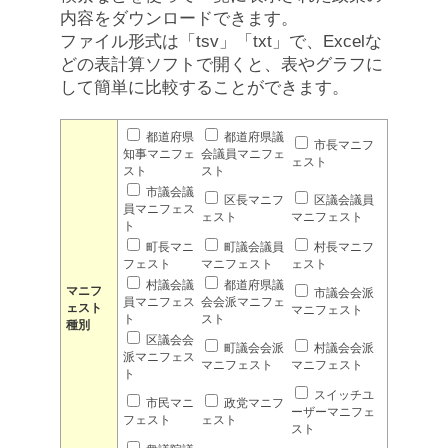
内容をダウンロードできます。
ファイル形式は「tsv」「txt」で、Excelな
どの表計算ソフトで開くと、表やグラフに
して簡単に比較することができます。
都道府県
都道府県議
市長マニフ
知事マニフェ
会議員マニフェ
ェスト
スト
スト
市議会議
区長マニフ
区議会議員
員マニフェス
ェスト
マニフェスト
ト
町長マニ
町議会議員
村長マニフ
フェスト
マニフェスト
ェスト
村議会議
都道府県議
マニフ
市議会会派
員マニフェス
会会派マニフェ
ェスト
マニフェスト
ト
スト
種別
区議会会
町議会会派
村議会会派
派マニフェス
マニフェスト
マニフェスト
ト
スイッチユ
市民マニ
政党マニフ
ーザーマニフェ
フェスト
ェスト
スト