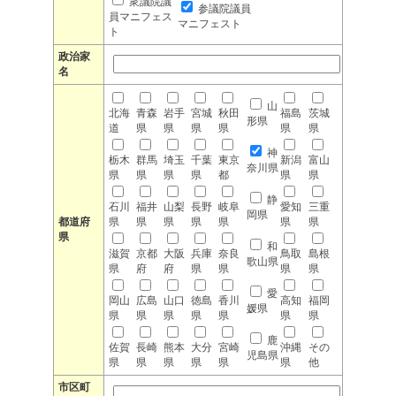
衆議院議
参議院議員
員マニフェス
マニフェスト
ト
政治家
名
山
北海
青森
岩手
宮城
秋田
福島
茨城
形県
道
県
県
県
県
県
県
神
栃木
群馬
埼玉
千葉
東京
新潟
富山
奈川県
県
県
県
県
都
県
県
静
石川
福井
山梨
長野
岐阜
愛知
三重
岡県
都道府
県
県
県
県
県
県
県
県
和
滋賀
京都
大阪
兵庫
奈良
鳥取
島根
歌山県
県
府
府
県
県
県
県
愛
岡山
広島
山口
徳島
香川
高知
福岡
媛県
県
県
県
県
県
県
県
鹿
佐賀
長崎
熊本
大分
宮崎
沖縄
その
児島県
県
県
県
県
県
県
他
市区町