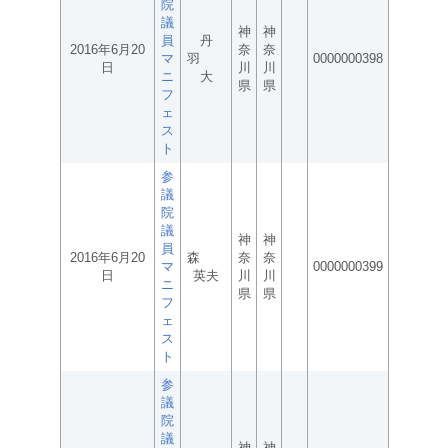
院
議
神
神
員
丹
2016年6月20
奈
奈
マ
羽
0000000398
日
川
川
ニ
大
県
県
フ
ェ
ス
ト
参
議
院
議
神
神
員
2016年6月20
森
奈
奈
マ
0000000399
日
英夫
川
川
ニ
県
県
フ
ェ
ス
ト
参
議
院
議
神
神