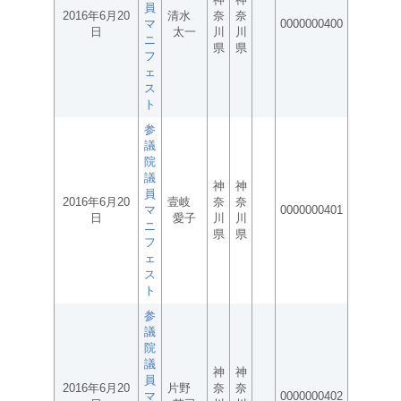
員
2016年6月20
清水
奈
奈
マ
0000000400
日
太一
川
川
ニ
県
県
フ
ェ
ス
ト
参
議
院
議
神
神
員
2016年6月20
壹岐
奈
奈
マ
0000000401
日
愛子
川
川
ニ
県
県
フ
ェ
ス
ト
参
議
院
議
神
神
員
2016年6月20
片野
奈
奈
マ
0000000402