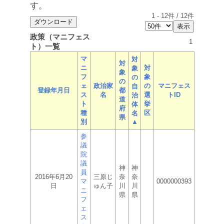
す。
1
-
12
件 /
12
件
政策（マニフェス
1
ト）一覧
マ
対
対
ニ
対
象
象
フ
象
の
の
ェ
政治家
の
マニフェス
自
登録年月日
都
ス
名
選
トID
治
道
ト
挙
体
府
種
区
名
県
別
▲
参
議
院
議
神
神
員
2016年6月20
三原じ
奈
奈
マ
0000000393
日
ゅん子
川
川
ニ
県
県
フ
ェ
ス