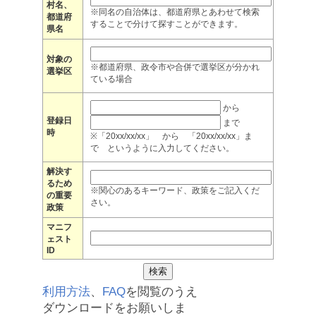
村名、
※同名の自治体は、都道府県とあわせて検索
都道府
することで分けて探すことができます。
県名
対象の
※都道府県、政令市や合併で選挙区が分かれ
選挙区
ている場合
から
登録日
まで
時
※「20xx/xx/xx」 から 「20xx/xx/xx」ま
で というように入力してください。
解決す
るため
※関心のあるキーワード、政策をご記入くだ
の重要
さい。
政策
マニフ
ェスト
ID
利用方法
、
FAQ
を閲覧のうえ
ダウンロードをお願いしま