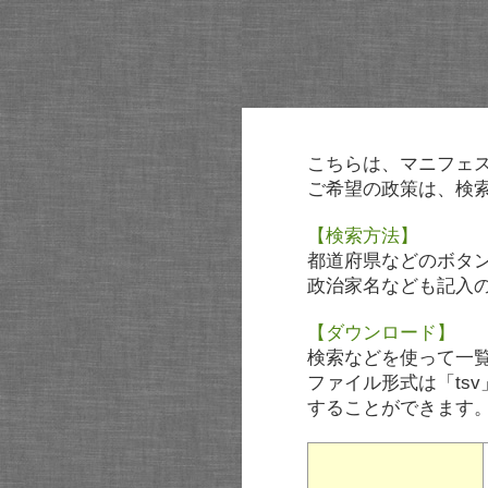
こちらは、マニフェ
ご希望の政策は、検
【検索方法】
都道府県などのボタ
政治家名なども記入
【ダウンロード】
検索などを使って一
ファイル形式は「tsv
することができます