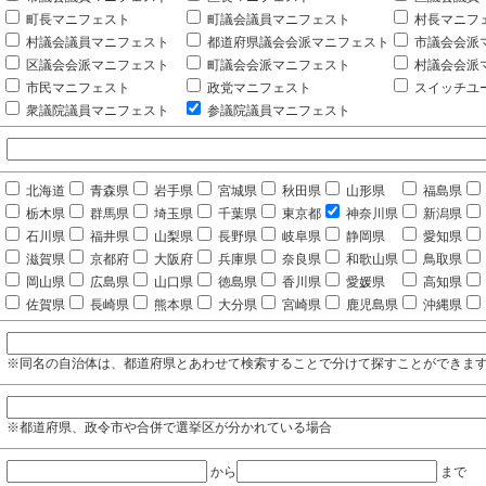
町長マニフェスト
町議会議員マニフェスト
村長マニフ
村議会議員マニフェスト
都道府県議会会派マニフェスト
市議会会派
区議会会派マニフェスト
町議会会派マニフェスト
村議会会派
市民マニフェスト
政党マニフェスト
スイッチユ
衆議院議員マニフェスト
参議院議員マニフェスト
北海道
青森県
岩手県
宮城県
秋田県
山形県
福島県
栃木県
群馬県
埼玉県
千葉県
東京都
神奈川県
新潟県
石川県
福井県
山梨県
長野県
岐阜県
静岡県
愛知県
滋賀県
京都府
大阪府
兵庫県
奈良県
和歌山県
鳥取県
岡山県
広島県
山口県
徳島県
香川県
愛媛県
高知県
佐賀県
長崎県
熊本県
大分県
宮崎県
鹿児島県
沖縄県
※同名の自治体は、都道府県とあわせて検索することで分けて探すことができま
※都道府県、政令市や合併で選挙区が分かれている場合
から
まで