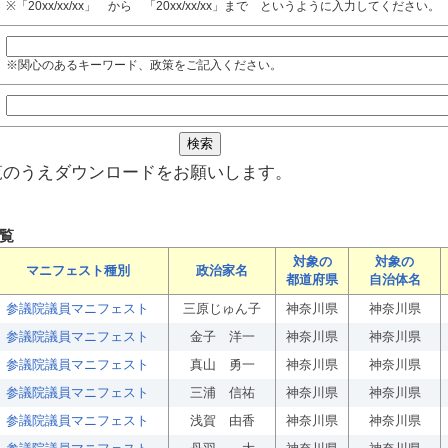
※「20xx/xx/xx」 から 「20xx/xx/xx」まで というように入力してください。
※関心のあるキーワード、政策をご記入ください。
覧のうえダウンロードをお願いします。
覧
対象の
対象の
マニフェスト種別
政治家名
都道府県
自治体名
参議院議員マニフェスト
三原じゅん子
神奈川県
神奈川県
参議院議員マニフェスト
金子 洋一
神奈川県
神奈川県
参議院議員マニフェスト
真山 勇一
神奈川県
神奈川県
参議院議員マニフェスト
三浦 信祐
神奈川県
神奈川県
参議院議員マニフェスト
浅賀 由香
神奈川県
神奈川県