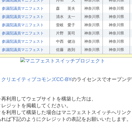
参議院議員マニフェスト
丹羽 大
神奈川県
神奈川県
参議院議員マニフェスト
森 英夫
神奈川県
神奈川県
参議院議員マニフェスト
清水 太一
神奈川県
神奈川県
参議院議員マニフェスト
壹岐 愛子
神奈川県
神奈川県
参議院議員マニフェスト
片野 英司
神奈川県
神奈川県
参議院議員マニフェスト
中西 健治
神奈川県
神奈川県
参議院議員マニフェスト
佐藤 政則
神奈川県
神奈川県
、
クリエイティブコモンズCC-BY
のライセンスでオープンデ
を再利用してウェブサイトを構築した方は、
クレジットを掲載してください。
タを利用して構築した場合はマニフェストスイッチへリンク
あれば下記のようにクレジットの表記をお願いいたします。