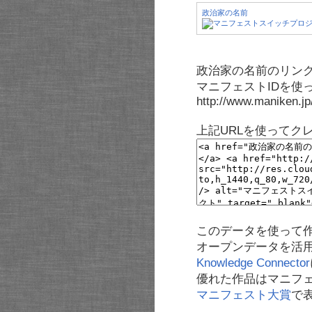
政治家の名前
政治家の名前のリンク
マニフェストIDを使
http://www.maniken.j
上記URLを使ってク
このデータを使って
オープンデータを活
Knowledge Connector
優れた作品はマニフ
マニフェスト大賞
で