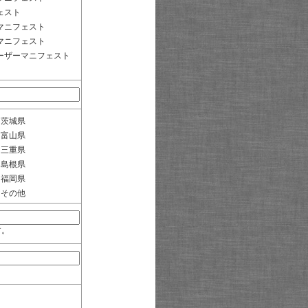
ェスト
マニフェスト
マニフェスト
ーザーマニフェスト
茨城県
富山県
三重県
島根県
福岡県
その他
す。