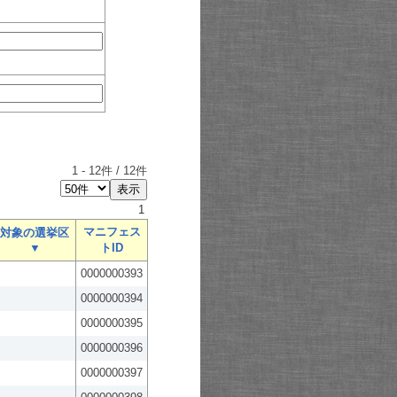
1
-
12
件 /
12
件
1
マニフェス
対象の選挙区
▼
トID
0000000393
0000000394
0000000395
0000000396
0000000397