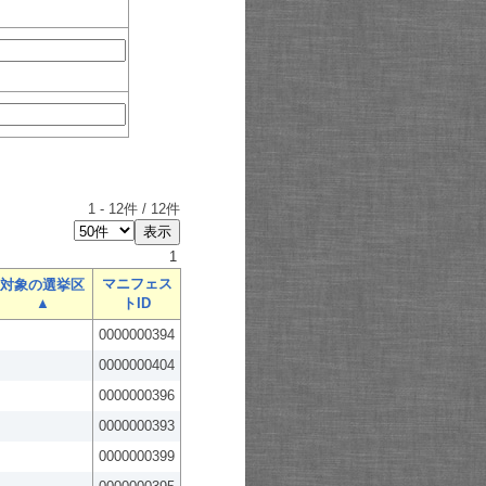
1
-
12
件 /
12
件
1
マニフェス
対象の選挙区
▲
トID
0000000394
0000000404
0000000396
0000000393
0000000399