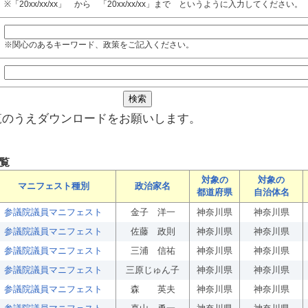
※「20xx/xx/xx」 から 「20xx/xx/xx」まで というように入力してください。
※関心のあるキーワード、政策をご記入ください。
覧のうえダウンロードをお願いします。
覧
対象の
対象の
マニフェスト種別
政治家名
都道府県
自治体名
参議院議員マニフェスト
金子 洋一
神奈川県
神奈川県
参議院議員マニフェスト
佐藤 政則
神奈川県
神奈川県
参議院議員マニフェスト
三浦 信祐
神奈川県
神奈川県
参議院議員マニフェスト
三原じゅん子
神奈川県
神奈川県
参議院議員マニフェスト
森 英夫
神奈川県
神奈川県