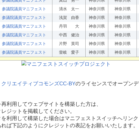
参議院議員マニフェスト
真山 勇一
神奈川県
神奈川県
参議院議員マニフェスト
清水 太一
神奈川県
神奈川県
参議院議員マニフェスト
浅賀 由香
神奈川県
神奈川県
参議院議員マニフェスト
丹羽 大
神奈川県
神奈川県
参議院議員マニフェスト
中西 健治
神奈川県
神奈川県
参議院議員マニフェスト
片野 英司
神奈川県
神奈川県
参議院議員マニフェスト
壹岐 愛子
神奈川県
神奈川県
、
クリエイティブコモンズCC-BY
のライセンスでオープンデ
を再利用してウェブサイトを構築した方は、
クレジットを掲載してください。
タを利用して構築した場合はマニフェストスイッチへリンク
あれば下記のようにクレジットの表記をお願いいたします。