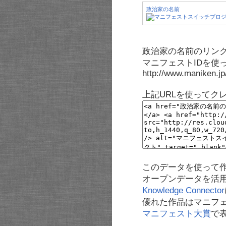
政治家の名前
政治家の名前のリンク
マニフェストIDを使
http://www.maniken.j
上記URLを使ってク
このデータを使って
オープンデータを活
Knowledge Connector
優れた作品はマニフ
マニフェスト大賞
で