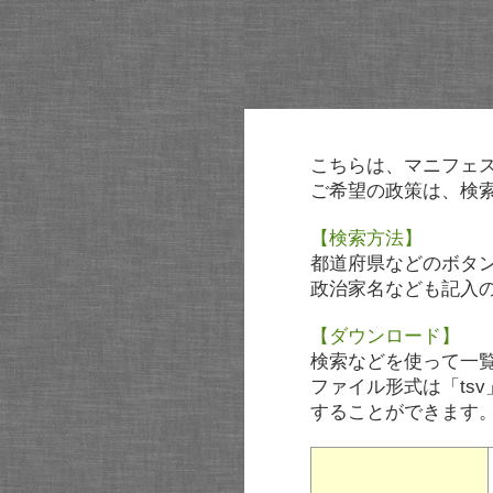
こちらは、マニフェ
ご希望の政策は、検
【検索方法】
都道府県などのボタ
政治家名なども記入
【ダウンロード】
検索などを使って一
ファイル形式は「tsv
することができます