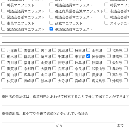
町長マニフェスト
町議会議員マニフェスト
村長マニフ
村議会議員マニフェスト
都道府県議会会派マニフェスト
市議会会派
区議会会派マニフェスト
町議会会派マニフェスト
村議会会派
市民マニフェスト
政党マニフェスト
スイッチユ
衆議院議員マニフェスト
参議院議員マニフェスト
北海道
青森県
岩手県
宮城県
秋田県
山形県
福島県
栃木県
群馬県
埼玉県
千葉県
東京都
神奈川県
新潟県
石川県
福井県
山梨県
長野県
岐阜県
静岡県
愛知県
滋賀県
京都府
大阪府
兵庫県
奈良県
和歌山県
鳥取県
岡山県
広島県
山口県
徳島県
香川県
愛媛県
高知県
佐賀県
長崎県
熊本県
大分県
宮崎県
鹿児島県
沖縄県
※同名の自治体は、都道府県とあわせて検索することで分けて探すことができま
※都道府県、政令市や合併で選挙区が分かれている場合
から
まで