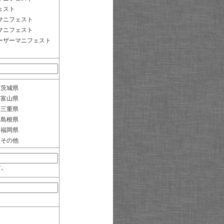
ェスト
マニフェスト
マニフェスト
ーザーマニフェスト
茨城県
富山県
三重県
島根県
福岡県
その他
す。