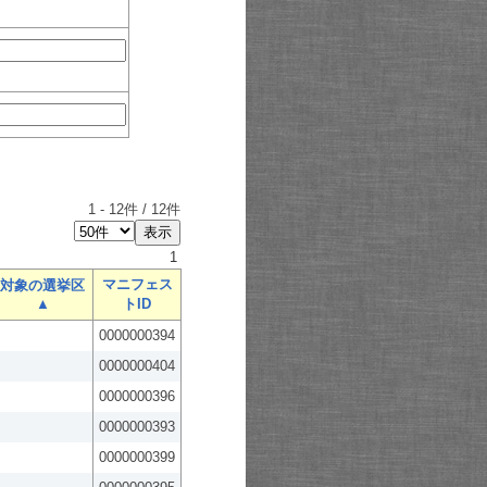
1
-
12
件 /
12
件
1
マニフェス
対象の選挙区
▲
トID
0000000394
0000000404
0000000396
0000000393
0000000399