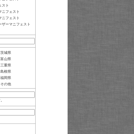
ェスト
マニフェスト
マニフェスト
ーザーマニフェスト
茨城県
富山県
三重県
島根県
福岡県
その他
す。