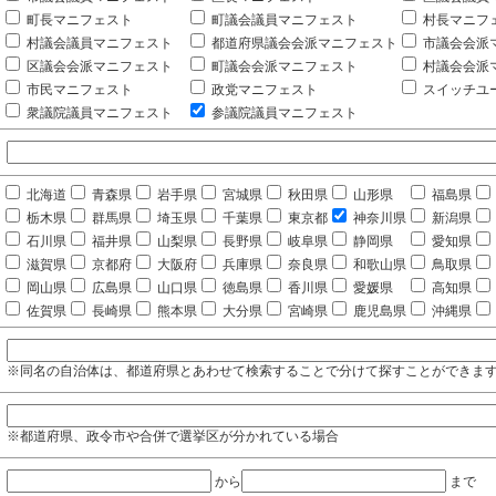
町長マニフェスト
町議会議員マニフェスト
村長マニフ
村議会議員マニフェスト
都道府県議会会派マニフェスト
市議会会派
区議会会派マニフェスト
町議会会派マニフェスト
村議会会派
市民マニフェスト
政党マニフェスト
スイッチユ
衆議院議員マニフェスト
参議院議員マニフェスト
北海道
青森県
岩手県
宮城県
秋田県
山形県
福島県
栃木県
群馬県
埼玉県
千葉県
東京都
神奈川県
新潟県
石川県
福井県
山梨県
長野県
岐阜県
静岡県
愛知県
滋賀県
京都府
大阪府
兵庫県
奈良県
和歌山県
鳥取県
岡山県
広島県
山口県
徳島県
香川県
愛媛県
高知県
佐賀県
長崎県
熊本県
大分県
宮崎県
鹿児島県
沖縄県
※同名の自治体は、都道府県とあわせて検索することで分けて探すことができま
※都道府県、政令市や合併で選挙区が分かれている場合
から
まで