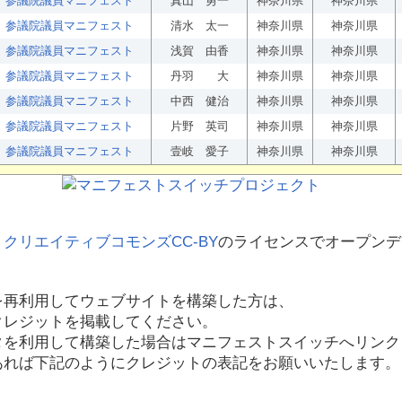
参議院議員マニフェスト
真山 勇一
神奈川県
神奈川県
参議院議員マニフェスト
清水 太一
神奈川県
神奈川県
参議院議員マニフェスト
浅賀 由香
神奈川県
神奈川県
参議院議員マニフェスト
丹羽 大
神奈川県
神奈川県
参議院議員マニフェスト
中西 健治
神奈川県
神奈川県
参議院議員マニフェスト
片野 英司
神奈川県
神奈川県
参議院議員マニフェスト
壹岐 愛子
神奈川県
神奈川県
、
クリエイティブコモンズCC-BY
のライセンスでオープンデ
を再利用してウェブサイトを構築した方は、
クレジットを掲載してください。
タを利用して構築した場合はマニフェストスイッチへリンク
あれば下記のようにクレジットの表記をお願いいたします。