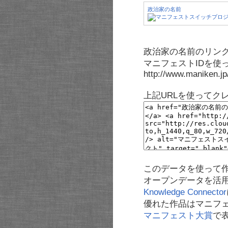
政治家の名前
政治家の名前のリンク
マニフェストIDを使
http://www.maniken.j
上記URLを使ってク
このデータを使って
オープンデータを活
Knowledge Connector
優れた作品はマニフ
マニフェスト大賞
で