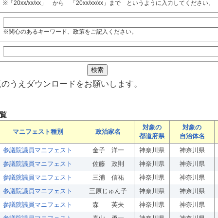
※「20xx/xx/xx」 から 「20xx/xx/xx」まで というように入力してください。
※関心のあるキーワード、政策をご記入ください。
覧のうえダウンロードをお願いします。
覧
対象の
対象の
マニフェスト種別
政治家名
都道府県
自治体名
参議院議員マニフェスト
金子 洋一
神奈川県
神奈川県
参議院議員マニフェスト
佐藤 政則
神奈川県
神奈川県
参議院議員マニフェスト
三浦 信祐
神奈川県
神奈川県
参議院議員マニフェスト
三原じゅん子
神奈川県
神奈川県
参議院議員マニフェスト
森 英夫
神奈川県
神奈川県