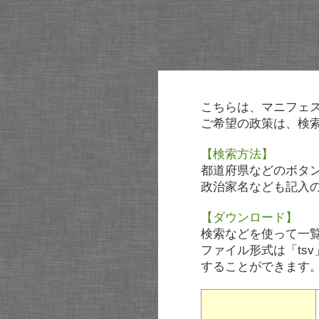
こちらは、マニフェ
ご希望の政策は、検
【検索方法】
都道府県などのボタ
政治家名なども記入
【ダウンロード】
検索などを使って一
ファイル形式は「tsv
することができます