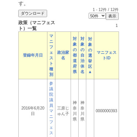
す。
1
-
12
件 /
12
件
政策（マニフェス
1
ト）一覧
マ
対
対
対
ニ
象
象
象
フ
の
の
の
ェ
政治家
マニフェス
登録年月日
都
自
選
ス
名
トID
道
治
挙
ト
府
体
区
種
県
名
▲
別
参
議
院
議
神
神
員
2016年6月20
三原じ
奈
奈
マ
0000000393
日
ゅん子
川
川
ニ
県
県
フ
ェ
ス