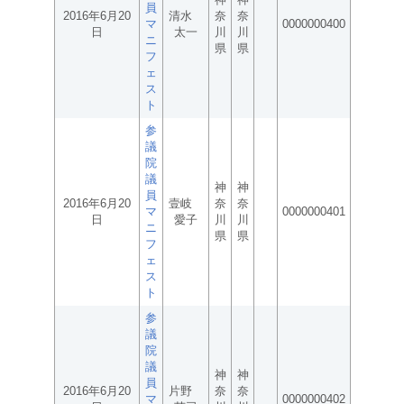
員
2016年6月20
清水
奈
奈
マ
0000000400
日
太一
川
川
ニ
県
県
フ
ェ
ス
ト
参
議
院
議
神
神
員
2016年6月20
壹岐
奈
奈
マ
0000000401
日
愛子
川
川
ニ
県
県
フ
ェ
ス
ト
参
議
院
議
神
神
員
2016年6月20
片野
奈
奈
マ
0000000402