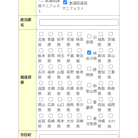
衆議院議
参議院議員
員マニフェス
マニフェスト
ト
政治家
名
山
北海
青森
岩手
宮城
秋田
福島
茨城
形県
道
県
県
県
県
県
県
神
栃木
群馬
埼玉
千葉
東京
新潟
富山
奈川県
県
県
県
県
都
県
県
静
石川
福井
山梨
長野
岐阜
愛知
三重
岡県
都道府
県
県
県
県
県
県
県
県
和
滋賀
京都
大阪
兵庫
奈良
鳥取
島根
歌山県
県
府
府
県
県
県
県
愛
岡山
広島
山口
徳島
香川
高知
福岡
媛県
県
県
県
県
県
県
県
鹿
佐賀
長崎
熊本
大分
宮崎
沖縄
その
児島県
県
県
県
県
県
県
他
市区町