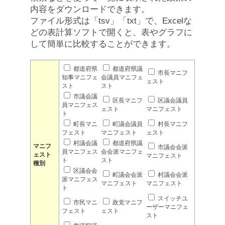
内容をダウンロードできます。
ファイル形式は「tsv」「txt」で、Excelな
どの表計算ソフトで開くと、表やグラフに
して簡単に比較することができます。
都道府県
都道府県議
市長マニフ
知事マニフェ
会議員マニフェ
ェスト
スト
スト
市議会議
区長マニフ
区議会議員
員マニフェス
ェスト
マニフェスト
ト
町長マニ
町議会議員
村長マニフ
フェスト
マニフェスト
ェスト
村議会議
都道府県議
マニフ
市議会会派
員マニフェス
会会派マニフェ
ェスト
マニフェスト
ト
スト
種別
区議会会
町議会会派
村議会会派
派マニフェス
マニフェスト
マニフェスト
ト
スイッチユ
市民マニ
政党マニフ
ーザーマニフェ
フェスト
ェスト
スト