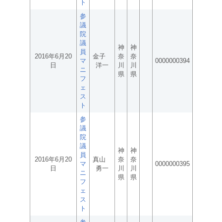
ト
参
議
院
議
神
神
員
2016年6月20
金子
奈
奈
マ
0000000394
日
洋一
川
川
ニ
県
県
フ
ェ
ス
ト
参
議
院
議
神
神
員
2016年6月20
真山
奈
奈
マ
0000000395
日
勇一
川
川
ニ
県
県
フ
ェ
ス
ト