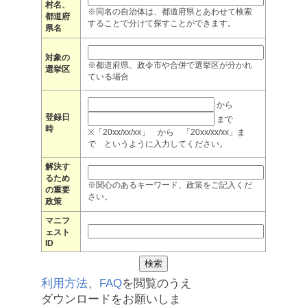
村名、
※同名の自治体は、都道府県とあわせて検索
都道府
することで分けて探すことができます。
県名
対象の
※都道府県、政令市や合併で選挙区が分かれ
選挙区
ている場合
から
登録日
まで
時
※「20xx/xx/xx」 から 「20xx/xx/xx」ま
で というように入力してください。
解決す
るため
※関心のあるキーワード、政策をご記入くだ
の重要
さい。
政策
マニフ
ェスト
ID
利用方法
、
FAQ
を閲覧のうえ
ダウンロードをお願いしま