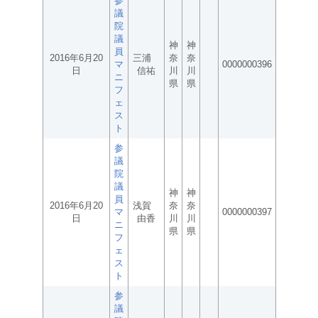
参
議
院
議
神
神
員
2016年6月20
三浦
奈
奈
マ
0000000396
日
信祐
川
川
ニ
県
県
フ
ェ
ス
ト
参
議
院
議
神
神
員
2016年6月20
浅賀
奈
奈
マ
0000000397
日
由香
川
川
ニ
県
県
フ
ェ
ス
ト
参
議