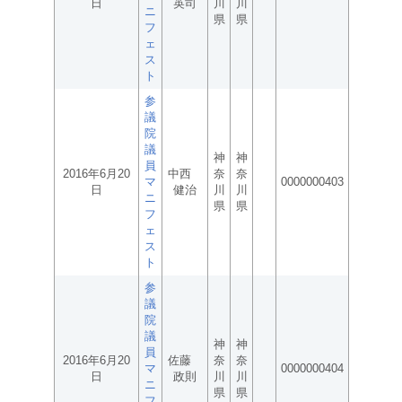
日
英司
川
川
ニ
県
県
フ
ェ
ス
ト
参
議
院
議
神
神
員
2016年6月20
中西
奈
奈
マ
0000000403
日
健治
川
川
ニ
県
県
フ
ェ
ス
ト
参
議
院
議
神
神
員
2016年6月20
佐藤
奈
奈
マ
0000000404
日
政則
川
川
ニ
県
県
フ