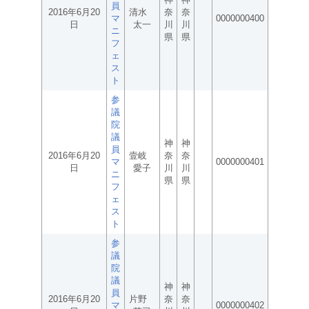
員
2016年6月20
清水
奈
奈
マ
0000000400
日
太一
川
川
ニ
県
県
フ
ェ
ス
ト
参
議
院
議
神
神
員
2016年6月20
壹岐
奈
奈
マ
0000000401
日
愛子
川
川
ニ
県
県
フ
ェ
ス
ト
参
議
院
議
神
神
員
2016年6月20
片野
奈
奈
マ
0000000402