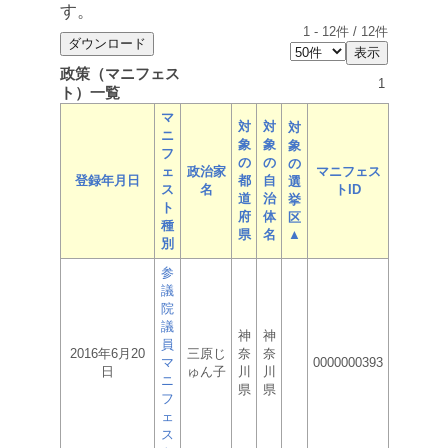
す。
1
-
12
件 /
12
件
政策（マニフェス
1
ト）一覧
マ
対
対
対
ニ
象
象
象
フ
の
の
の
ェ
政治家
マニフェス
登録年月日
都
自
選
ス
名
トID
道
治
挙
ト
府
体
区
種
県
名
▲
別
参
議
院
議
神
神
員
2016年6月20
三原じ
奈
奈
マ
0000000393
日
ゅん子
川
川
ニ
県
県
フ
ェ
ス