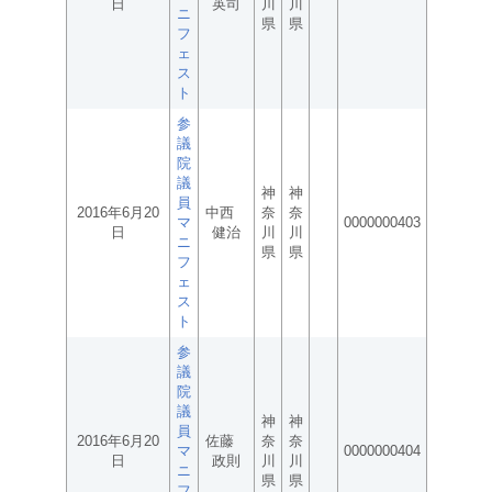
日
英司
川
川
ニ
県
県
フ
ェ
ス
ト
参
議
院
議
神
神
員
2016年6月20
中西
奈
奈
マ
0000000403
日
健治
川
川
ニ
県
県
フ
ェ
ス
ト
参
議
院
議
神
神
員
2016年6月20
佐藤
奈
奈
マ
0000000404
日
政則
川
川
ニ
県
県
フ