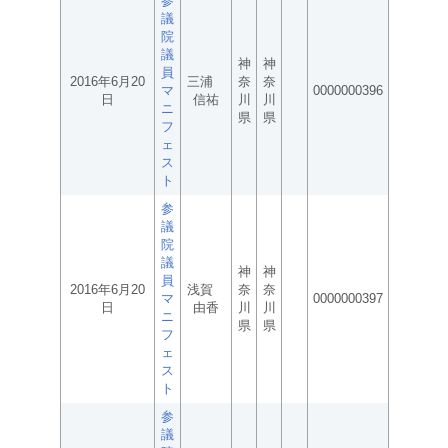
参
議
院
議
神
神
員
2016年6月20
三浦
奈
奈
マ
0000000396
日
信祐
川
川
ニ
県
県
フ
ェ
ス
ト
参
議
院
議
神
神
員
2016年6月20
浅賀
奈
奈
マ
0000000397
日
由香
川
川
ニ
県
県
フ
ェ
ス
ト
参
議