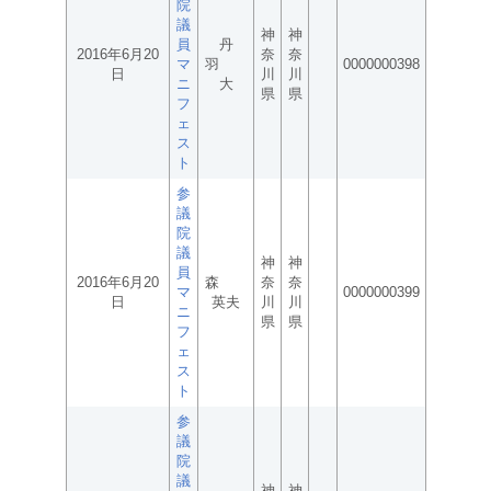
院
議
神
神
員
丹
2016年6月20
奈
奈
マ
羽
0000000398
日
川
川
ニ
大
県
県
フ
ェ
ス
ト
参
議
院
議
神
神
員
2016年6月20
森
奈
奈
マ
0000000399
日
英夫
川
川
ニ
県
県
フ
ェ
ス
ト
参
議
院
議
神
神