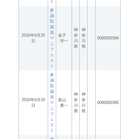
ト
参
議
院
議
神
神
員
2016年6月20
金子
奈
奈
マ
0000000394
日
洋一
川
川
ニ
県
県
フ
ェ
ス
ト
参
議
院
議
神
神
員
2016年6月20
真山
奈
奈
マ
0000000395
日
勇一
川
川
ニ
県
県
フ
ェ
ス
ト