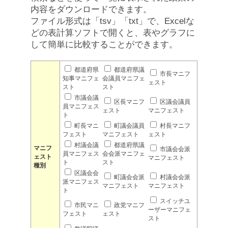
内容をダウンロードできます。
ファイル形式は「tsv」「txt」で、Excelな
どの表計算ソフトで開くと、表やグラフに
して簡単に比較することができます。
都道府県
都道府県議
市長マニフ
知事マニフェ
会議員マニフェ
ェスト
スト
スト
市議会議
区長マニフ
区議会議員
員マニフェス
ェスト
マニフェスト
ト
町長マニ
町議会議員
村長マニフ
フェスト
マニフェスト
ェスト
村議会議
都道府県議
マニフ
市議会会派
員マニフェス
会会派マニフェ
ェスト
マニフェスト
ト
スト
種別
区議会会
町議会会派
村議会会派
派マニフェス
マニフェスト
マニフェスト
ト
スイッチユ
市民マニ
政党マニフ
ーザーマニフェ
フェスト
ェスト
スト