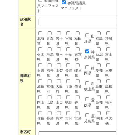
衆議院議
参議院議員
員マニフェス
マニフェスト
ト
政治家
名
山
北海
青森
岩手
宮城
秋田
福島
茨城
形県
道
県
県
県
県
県
県
神
栃木
群馬
埼玉
千葉
東京
新潟
富山
奈川県
県
県
県
県
都
県
県
静
石川
福井
山梨
長野
岐阜
愛知
三重
岡県
都道府
県
県
県
県
県
県
県
県
和
滋賀
京都
大阪
兵庫
奈良
鳥取
島根
歌山県
県
府
府
県
県
県
県
愛
岡山
広島
山口
徳島
香川
高知
福岡
媛県
県
県
県
県
県
県
県
鹿
佐賀
長崎
熊本
大分
宮崎
沖縄
その
児島県
県
県
県
県
県
県
他
市区町