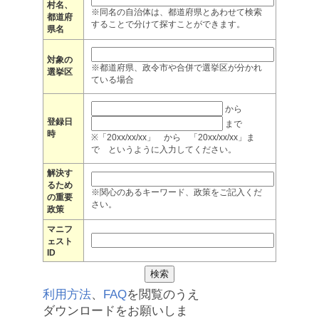
村名、
※同名の自治体は、都道府県とあわせて検索
都道府
することで分けて探すことができます。
県名
対象の
※都道府県、政令市や合併で選挙区が分かれ
選挙区
ている場合
から
登録日
まで
時
※「20xx/xx/xx」 から 「20xx/xx/xx」ま
で というように入力してください。
解決す
るため
※関心のあるキーワード、政策をご記入くだ
の重要
さい。
政策
マニフ
ェスト
ID
利用方法
、
FAQ
を閲覧のうえ
ダウンロードをお願いしま