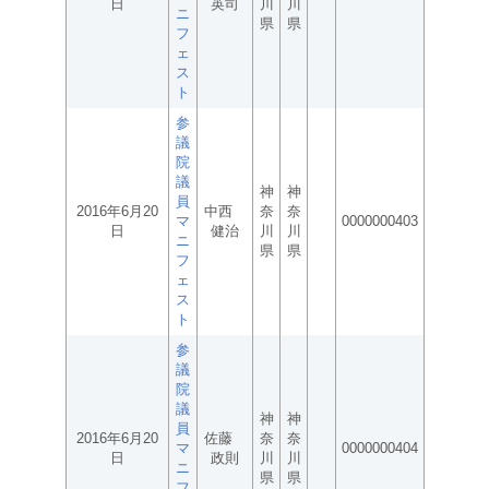
日
英司
川
川
ニ
県
県
フ
ェ
ス
ト
参
議
院
議
神
神
員
2016年6月20
中西
奈
奈
マ
0000000403
日
健治
川
川
ニ
県
県
フ
ェ
ス
ト
参
議
院
議
神
神
員
2016年6月20
佐藤
奈
奈
マ
0000000404
日
政則
川
川
ニ
県
県
フ