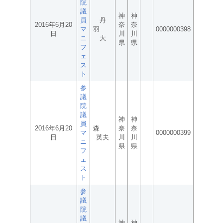
院
議
神
神
員
丹
2016年6月20
奈
奈
マ
羽
0000000398
日
川
川
ニ
大
県
県
フ
ェ
ス
ト
参
議
院
議
神
神
員
2016年6月20
森
奈
奈
マ
0000000399
日
英夫
川
川
ニ
県
県
フ
ェ
ス
ト
参
議
院
議
神
神