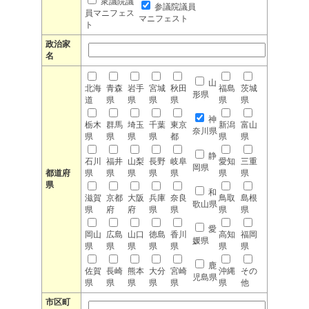
衆議院議
参議院議員
員マニフェス
マニフェスト
ト
政治家
名
山
北海
青森
岩手
宮城
秋田
福島
茨城
形県
道
県
県
県
県
県
県
神
栃木
群馬
埼玉
千葉
東京
新潟
富山
奈川県
県
県
県
県
都
県
県
静
石川
福井
山梨
長野
岐阜
愛知
三重
岡県
都道府
県
県
県
県
県
県
県
県
和
滋賀
京都
大阪
兵庫
奈良
鳥取
島根
歌山県
県
府
府
県
県
県
県
愛
岡山
広島
山口
徳島
香川
高知
福岡
媛県
県
県
県
県
県
県
県
鹿
佐賀
長崎
熊本
大分
宮崎
沖縄
その
児島県
県
県
県
県
県
県
他
市区町