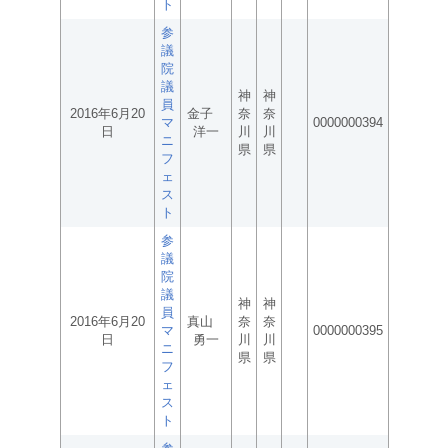
ト
参
議
院
議
神
神
員
2016年6月20
金子
奈
奈
マ
0000000394
日
洋一
川
川
ニ
県
県
フ
ェ
ス
ト
参
議
院
議
神
神
員
2016年6月20
真山
奈
奈
マ
0000000395
日
勇一
川
川
ニ
県
県
フ
ェ
ス
ト