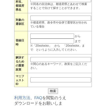
村名、
※同名の自治体は、都道府県とあわせて検索
都道府
することで分けて探すことができます。
県名
対象の
※都道府県、政令市や合併で選挙区が分かれ
選挙区
ている場合
から
登録日
まで
時
※「20xx/xx/xx」 から 「20xx/xx/xx」ま
で というように入力してください。
解決す
るため
※関心のあるキーワード、政策をご記入くだ
の重要
さい。
政策
マニフ
ェスト
ID
利用方法
、
FAQ
を閲覧のうえ
ダウンロードをお願いしま