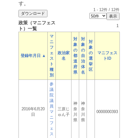
す。
1
-
12
件 /
12
件
政策（マニフェス
1
ト）一覧
マ
対
対
ニ
対
象
象
フ
象
の
の
ェ
政治家
の
マニフェス
登録年月日 ▲
都
自
ス
名
選
トID
道
治
ト
挙
府
体
種
区
県
名
別
参
議
院
議
神
神
員
2016年6月20
三原じ
奈
奈
マ
0000000393
日
ゅん子
川
川
ニ
県
県
フ
ェ
ス