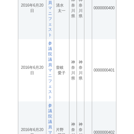
員
2016年6月20
清水
奈
奈
マ
0000000400
日
太一
川
川
ニ
県
県
フ
ェ
ス
ト
参
議
院
議
神
神
員
2016年6月20
壹岐
奈
奈
マ
0000000401
日
愛子
川
川
ニ
県
県
フ
ェ
ス
ト
参
議
院
議
神
神
員
2016年6月20
片野
奈
奈
マ
0000000402