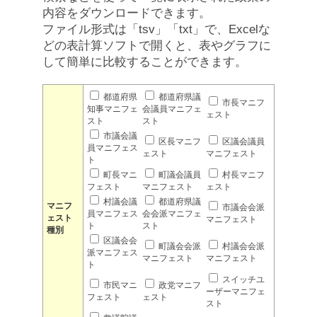
内容をダウンロードできます。
ファイル形式は「tsv」「txt」で、Excelな
どの表計算ソフトで開くと、表やグラフに
して簡単に比較することができます。
都道府県
都道府県議
市長マニフ
知事マニフェ
会議員マニフェ
ェスト
スト
スト
市議会議
区長マニフ
区議会議員
員マニフェス
ェスト
マニフェスト
ト
町長マニ
町議会議員
村長マニフ
フェスト
マニフェスト
ェスト
村議会議
都道府県議
マニフ
市議会会派
員マニフェス
会会派マニフェ
ェスト
マニフェスト
ト
スト
種別
区議会会
町議会会派
村議会会派
派マニフェス
マニフェスト
マニフェスト
ト
スイッチユ
市民マニ
政党マニフ
ーザーマニフェ
フェスト
ェスト
スト