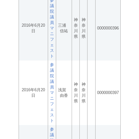
参
議
院
議
神
神
員
2016年6月20
三浦
奈
奈
マ
0000000396
日
信祐
川
川
ニ
県
県
フ
ェ
ス
ト
参
議
院
議
神
神
員
2016年6月20
浅賀
奈
奈
マ
0000000397
日
由香
川
川
ニ
県
県
フ
ェ
ス
ト
参
議