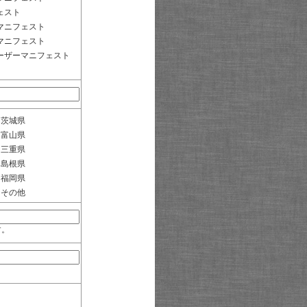
ェスト
マニフェスト
マニフェスト
ーザーマニフェスト
茨城県
富山県
三重県
島根県
福岡県
その他
す。