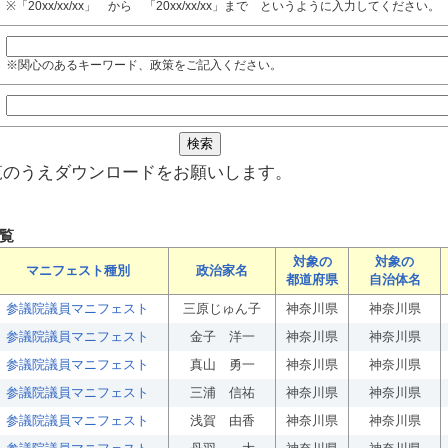
※「20xx/xx/xx」 から 「20xx/xx/xx」まで というように入力してください。
※関心のあるキーワード、政策をご記入ください。
覧のうえダウンロードをお願いします。
覧
対象の
対象の
マニフェスト種別
政治家名
都道府県
自治体名
参議院議員マニフェスト
三原じゅん子
神奈川県
神奈川県
参議院議員マニフェスト
金子 洋一
神奈川県
神奈川県
参議院議員マニフェスト
真山 勇一
神奈川県
神奈川県
参議院議員マニフェスト
三浦 信祐
神奈川県
神奈川県
参議院議員マニフェスト
浅賀 由香
神奈川県
神奈川県