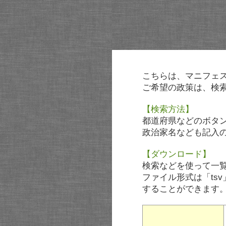
こちらは、マニフェ
ご希望の政策は、検
【検索方法】
都道府県などのボタ
政治家名なども記入
【ダウンロード】
検索などを使って一
ファイル形式は「tsv
することができます