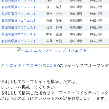
参議院議員マニフェスト
丹羽 大
神奈川県
神奈川県
参議院議員マニフェスト
森 英夫
神奈川県
神奈川県
参議院議員マニフェスト
清水 太一
神奈川県
神奈川県
参議院議員マニフェスト
壹岐 愛子
神奈川県
神奈川県
参議院議員マニフェスト
片野 英司
神奈川県
神奈川県
参議院議員マニフェスト
中西 健治
神奈川県
神奈川県
参議院議員マニフェスト
佐藤 政則
神奈川県
神奈川県
、
クリエイティブコモンズCC-BY
のライセンスでオープンデ
を再利用してウェブサイトを構築した方は、
クレジットを掲載してください。
タを利用して構築した場合はマニフェストスイッチへリンク
あれば下記のようにクレジットの表記をお願いいたします。