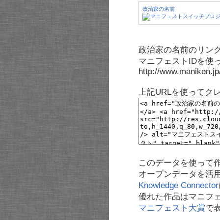
政治家の名前
政治家の名前のリンク
マニフェストIDを使
http://www.maniken.j
上記URLを使ってク
このデータを使って
オープンデータを活
Knowledge Connector
優れた作品はマニフ
マニフェスト大賞
で