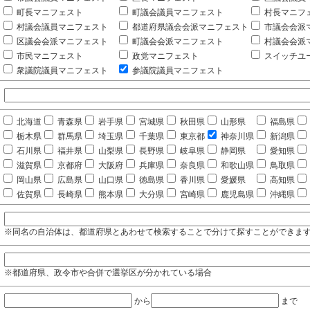
町長マニフェスト
町議会議員マニフェスト
村長マニフ
村議会議員マニフェスト
都道府県議会会派マニフェスト
市議会会派
区議会会派マニフェスト
町議会会派マニフェスト
村議会会派
市民マニフェスト
政党マニフェスト
スイッチユ
衆議院議員マニフェスト
参議院議員マニフェスト
北海道
青森県
岩手県
宮城県
秋田県
山形県
福島県
栃木県
群馬県
埼玉県
千葉県
東京都
神奈川県
新潟県
石川県
福井県
山梨県
長野県
岐阜県
静岡県
愛知県
滋賀県
京都府
大阪府
兵庫県
奈良県
和歌山県
鳥取県
岡山県
広島県
山口県
徳島県
香川県
愛媛県
高知県
佐賀県
長崎県
熊本県
大分県
宮崎県
鹿児島県
沖縄県
※同名の自治体は、都道府県とあわせて検索することで分けて探すことができま
※都道府県、政令市や合併で選挙区が分かれている場合
から
まで