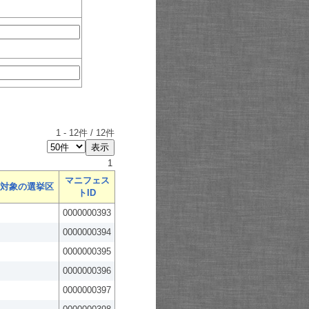
1
-
12
件 /
12
件
1
マニフェス
対象の選挙区
トID
0000000393
0000000394
0000000395
0000000396
0000000397